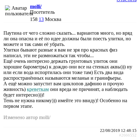
molli/
Посетитель
158
13
Москва
Паутина от чего сложно сказать... вариантов много, но вряд
ли она опасна и её по идее должны были поесть улитки, но
можете и так сами её убрать.
Улитки бывают разные я вам не зря про красных физ
написал, эти не размножаться так чтобы...
Ещё очень интересно держать грунтовых улиток они
хорошие барометры) к дождю они все на стенках аквы))) ну
или если вода испортилась они тоже там) Есть два вида
распространённых называются меланьи и гранифьеры.
А ещё можно запустит вам циклопов дафнию и прочую
живность)
креветкам
они вреда не причинят, а наблюдать
будет интересно)))!
Тень не нужна никому))) имейте это ввиду)! Особенно на
первом этапе.
Изменено автор molli/
22/08/2019 12:48:15
#2666552