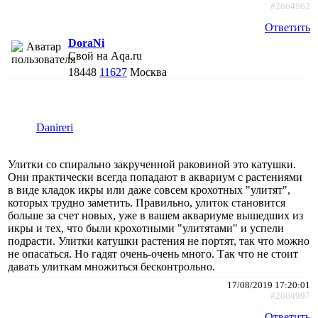
#2664962
Ответить
DoraNi
Свой на Aqa.ru
18448
11627
Москва
Danireri
Улитки со спирально закрученной раковиной это катушки.
Они практически всегда попадают в аквариум с растениями
в виде кладок икры или даже совсем крохотных "улитят",
которых трудно заметить. Правильно, улиток становится
больше за счет новых, уже в вашем аквариуме вышедших из
икры и тех, что были крохотными "улитятами" и успели
подрасти. Улитки катушки растения не портят, так что можно
не опасаться. Но гадят очень-очень много. Так что не стоит
давать улиткам множиться бесконтрольно.
17/08/2019 17:20:01
#2664997
Ответить