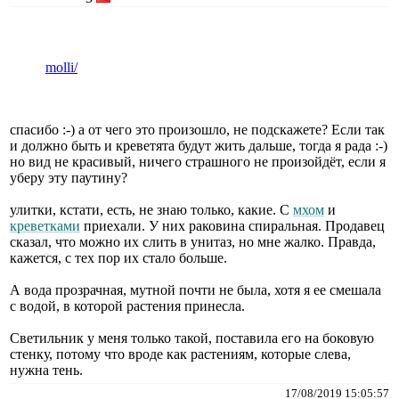
molli/
спасибо :-) а от чего это произошло, не подскажете? Если так
и должно быть и креветята будут жить дальше, тогда я рада :-)
но вид не красивый, ничего страшного не произойдёт, если я
уберу эту паутину?
улитки, кстати, есть, не знаю только, какие. С
мхом
и
креветками
приехали. У них раковина спиральная. Продавец
сказал, что можно их слить в унитаз, но мне жалко. Правда,
кажется, с тех пор их стало больше.
А вода прозрачная, мутной почти не была, хотя я ее смешала
с водой, в которой растения принесла.
Светильник у меня только такой, поставила его на боковую
стенку, потому что вроде как растениям, которые слева,
нужна тень.
17/08/2019 15:05:57