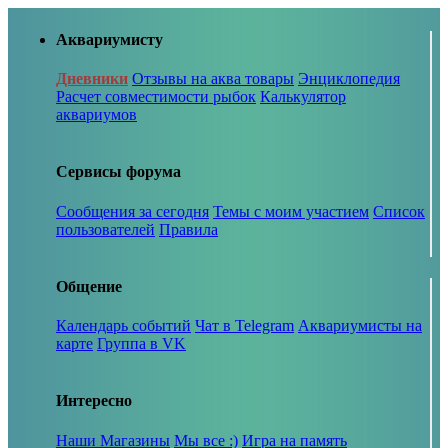
Аквариумисту
Дневники
Отзывы на аква товары
Энциклопедия
Расчет совместимости рыбок
Калькулятор
аквариумов
Сервисы форума
Сообщения за сегодня
Темы с моим участием
Список
пользователей
Правила
Общение
Календарь событий
Чат в Telegram
Аквариумисты на
карте
Группа в VK
Интересно
Наши Магазины
Мы все :)
Игра на память