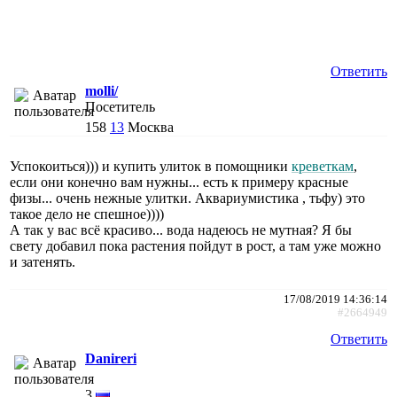
Ответить
molli/
Посетитель
158
13
Москва
Успокоиться))) и купить улиток в помощники
креветкам
,
если они конечно вам нужны... есть к примеру красные
физы... очень нежные улитки. Аквариумистика , тьфу) это
такое дело не спешное))))
А так у вас всё красиво... вода надеюсь не мутная? Я бы
свету добавил пока растения пойдут в рост, а там уже можно
и затенять.
17/08/2019 14:36:14
#2664949
Ответить
Danireri
3