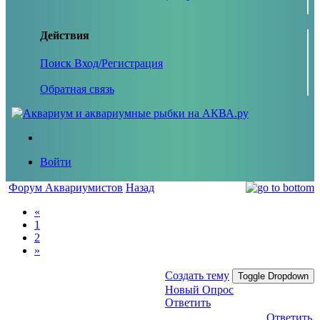
Действия
Поиск
Вход/Регистрация
Обратная связь
Войти
Форум Аквариумистов
Назад
«
1
2
»
Создать тему
Toggle Dropdown
Новый Опрос
Ответить
Ответить