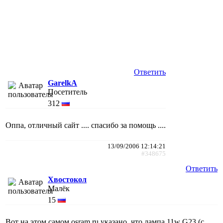
Ответить
GarelkA
Посетитель
312
Оппа, отличный сайт .... спасибо за помощь ....
13/09/2006 12:14:21
#348675
Ответить
Хвостокол
Малёк
15
Вот на этом самом osram.ru указано, что лампа 11w G23 (с