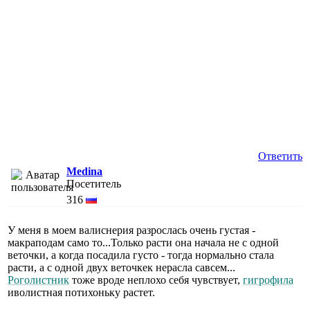
Ответить
Medina
Посетитель
316
У меня в моем валиснерия разрослась очень густая -
макраподам само то...Только расти она начала не с одной
веточки, а когда посадила густо - тогда нормально стала
расти, а с одной двух веточкек нерасла савсем...
Роголистник
тоже вроде неплохо себя чувствует,
гигрофила
иволистная потихоньку растет.