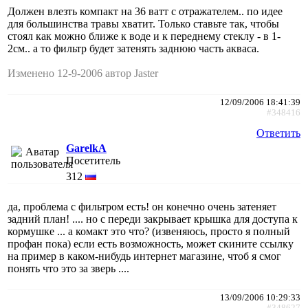
Должен влезть компакт на 36 ватт с отражателем.. по идее
для большинства травы хватит. Только ставьте так, чтобы
стоял как можно ближе к воде и к переднему стеклу - в 1-
2см.. а то фильтр будет затенять заднюю часть акваса.
Изменено 12-9-2006 автор Jaster
12/09/2006 18:41:39
#348416
Ответить
GarelkA
Посетитель
312
да, проблема с фильтром есть! он конечно очень затеняет
задний план! .... но с переди закрывает крышка для доступа к
кормушке ... а комакт это что? (извеняюсь, просто я полный
профан пока) если есть возможность, может скините ссылку
на пример в каком-нибудь интернет магазине, чтоб я смог
понять что это за зверь ....
13/09/2006 10:29:33
#348627