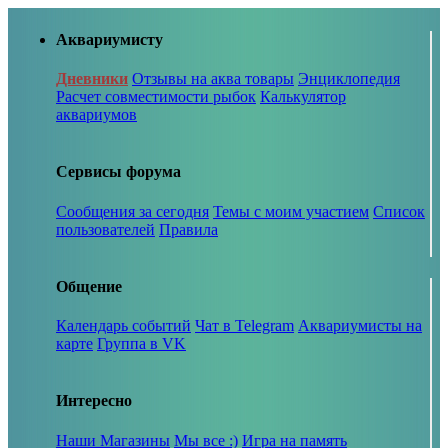
Аквариумисту
Дневники
Отзывы на аква товары
Энциклопедия
Расчет совместимости рыбок
Калькулятор
аквариумов
Сервисы форума
Сообщения за сегодня
Темы с моим участием
Список
пользователей
Правила
Общение
Календарь событий
Чат в Telegram
Аквариумисты на
карте
Группа в VK
Интересно
Наши Магазины
Мы все :)
Игра на память