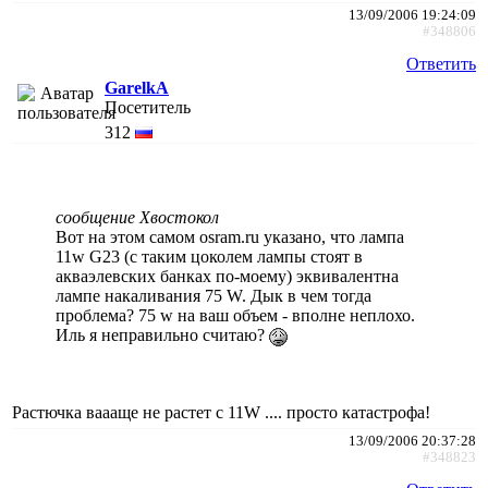
13/09/2006 19:24:09
#348806
Ответить
GarelkA
Посетитель
312
сообщение Хвостокол
Вот на этом самом osram.ru указано, что лампа
11w G23 (с таким цоколем лампы стоят в
акваэлевских банках по-моему) эквивалентна
лампе накаливания 75 W. Дык в чем тогда
проблема? 75 w на ваш объем - вполне неплохо.
Иль я неправильно считаю?
Растючка ваааще не растет с 11W .... просто катастрофа!
13/09/2006 20:37:28
#348823