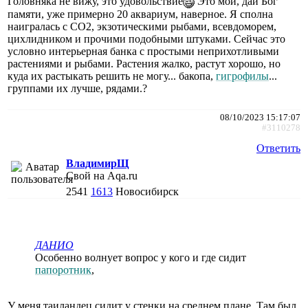
Головняка не вижу, это удовольствие
Это мой, дай Бог
памяти, уже примерно 20 аквариум, наверное. Я сполна
наигралась с СО2, экзотическими рыбами, всевдоморем,
цихлидником и прочими подобными штуками. Сейчас это
условно интерьерная банка с простыми неприхотливыми
растениями и рыбами. Растения жалко, растут хорошо, но
куда их растыкать решить не могу... бакопа,
гигрофилы
...
группами их лучше, рядами.?
08/10/2023 15:17:07
#3110278
Ответить
ВладимирЩ
Свой на Aqa.ru
2541
1613
Новосибирск
ДАНИО
Особенно волнует вопрос у кого и где сидит
папоротник
,
У меня таиландец сидит у стенки на среднем плане. Там был