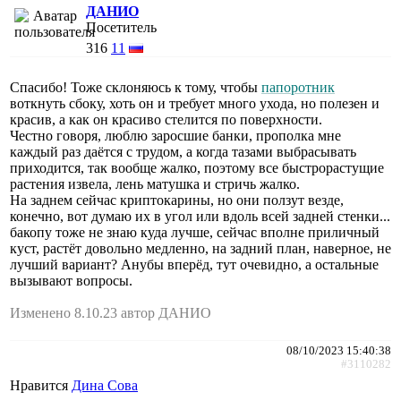
ДАНИО
Посетитель
316
11
Спасибо! Тоже склоняюсь к тому, чтобы
папоротник
воткнуть сбоку, хоть он и требует много ухода, но полезен и
красив, а как он красиво стелится по поверхности.
Честно говоря, люблю заросшие банки, прополка мне
каждый раз даётся с трудом, а когда тазами выбрасывать
приходится, так вообще жалко, поэтому все быстрорастущие
растения извела, лень матушка и стричь жалко.
На заднем сейчас криптокарины, но они ползут везде,
конечно, вот думаю их в угол или вдоль всей задней стенки...
бакопу тоже не знаю куда лучше, сейчас вполне приличный
куст, растёт довольно медленно, на задний план, наверное, не
лучший вариант? Анубы вперёд, тут очевидно, а остальные
вызывают вопросы.
Изменено 8.10.23 автор ДАНИО
08/10/2023 15:40:38
#3110282
Нравится
Дина Сова