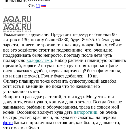
316
11
Уважаемые форумчане! Предстоит переезд из баночки 90
литров в 130, по дну было 60×30, будет 80×35. Сейчас дала
зарости, ничего не трогаю, так как жду новую банку, сейчас
все это хозяйство стоит на подоконнике, что, очевидно,
поддерживать было непросто, поэтому после лета чуть
подзаросло
водорослями
. Набор растений планирую оставить
прежний, коряги 2 штуки тоже, грунт опять пропант (мне
очень оказался удобен, первая партия ещё была фирменная,
но и наш не хуже). Грунт будет добавлен +10 кг.
Фильтр планирую тоже оставить существующий аквабол,
хотя есть и внешник, но пока что-то желания его
устанавливать нет.
Вопрос по рассадке растений, что и куда. Могу что-то и
докупить, если нужно, кринум давно хотела. Всегда больше
занималась рыбами и оборудованием, трава не совсем мой
конёк. Особенно волнует куда деть
папоротник
, он очень
быстро растёт, красивый, но куда его сажать... на первом
фото
банка в приличном состоянии, как было, а дальше то,
что имеем сейчас)