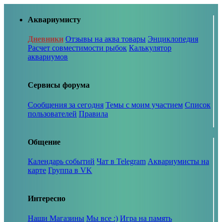
Аквариумисту
Дневники
Отзывы на аква товары
Энциклопедия
Расчет совместимости рыбок
Калькулятор
аквариумов
Сервисы форума
Сообщения за сегодня
Темы с моим участием
Список
пользователей
Правила
Общение
Календарь событий
Чат в Telegram
Аквариумисты на
карте
Группа в VK
Интересно
Наши Магазины
Мы все :)
Игра на память