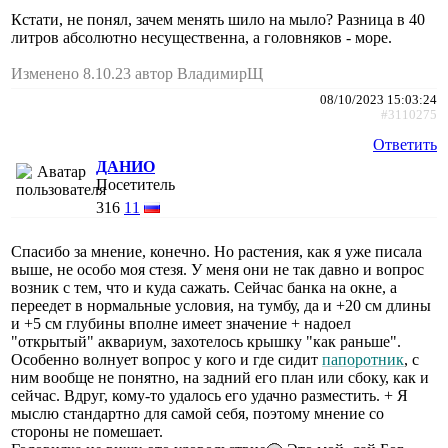
Кстати, не понял, зачем менять шило на мыло? Разница в 40
литров абсолютно несущественна, а головняков - море.
Изменено 8.10.23 автор ВладимирЩ
08/10/2023 15:03:24
#3110275
Ответить
ДАНИО
Посетитель
316
11
Спасибо за мнение, конечно. Но растения, как я уже писала
выше, не особо моя стезя. У меня они не так давно и вопрос
возник с тем, что и куда сажать. Сейчас банка на окне, а
переедет в нормальные условия, на тумбу, да и +20 см длины
и +5 см глубины вполне имеет значение + надоел
"открытый" аквариум, захотелось крышку "как раньше".
Особенно волнует вопрос у кого и где сидит
папоротник
, с
ним вообще не понятно, на задний его план или сбоку, как и
сейчас. Вдруг, кому-то удалось его удачно разместить. + Я
мыслю стандартно для самой себя, поэтому мнение со
стороны не помешает.