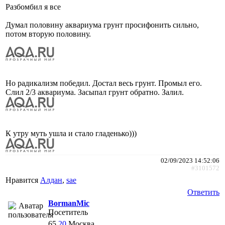
Разбомбил я все
Думал половину аквариума грунт просифонить сильно,
потом вторую половину.
Но радикализм победил. Достал весь грунт. Промыл его.
Слил 2/3 аквариума. Засыпал грунт обратно. Залил.
К утру муть ушла и стало гладенько)))
02/09/2023 14:52:06
#3101572
Нравится
Алдан
,
sae
Ответить
BormanMic
Посетитель
65
20
Москва