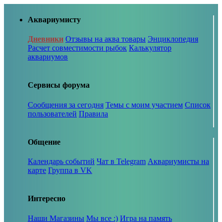
Аквариумисту
Дневники
Отзывы на аква товары
Энциклопедия
Расчет совместимости рыбок
Калькулятор
аквариумов
Сервисы форума
Сообщения за сегодня
Темы с моим участием
Список
пользователей
Правила
Общение
Календарь событий
Чат в Telegram
Аквариумисты на
карте
Группа в VK
Интересно
Наши Магазины
Мы все :)
Игра на память