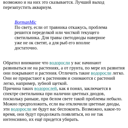
возможно и на них это сказывается. Лучший выход
перезапустить аквариум.
BormanMic
По свету, если от травника откажусь, проблема
решится переделкой или чисткой текущего
светильника. Для травы светодиоды наверное
уже не ок светят, а для рыб его вполне
достаточно.
Обратил внимание что
водоросли
у вас начинают
развиваться не на растениях, а от грунта, по мере их развития
они покрывают и растения. Отличить такие
водоросли
легко.
Они не прирастают к растениям и снимаются с растений
легко, например, зубной щеткой.
Причина таких
водорослей
, как я понял, заключается в
спектре светильника при наличии цветных диодов,
поскольку раньше, при белом свете такой проблемы небыло.
Можно предположить, если вы отключили цветные диоды,
эти
водоросли
не будут вас беспокоить. Возможно, какое-то
время, они будут продолжать появляться, но не так
интенсивно, их ещё придется убирать.