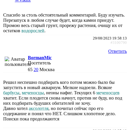
Спасибо за столь обстоятельный комментарий. Буду изучать.
Перезапуск в любом случае будет, когда камни приедут.
Промою весь старый грунт, прорежу растения, очищу их от
остатков
водорослей
.
29/08/2023 19:58:13
#3100790
Ответить
BormanMic
Посетитель
65
20
Москва
Решил неспешно подбирать кого потом можно было бы
запустить в новый аквариум. Мелкие надоели. Всякие
барбусы
,
меченосцы
, неоны нафиг. Текущих 6
меченосцев
хватит. Если плодится снова начнут, против не буду, но под
них подбирать будуших обитателей не хочу.
Давно хотел
аксолотля
, но почитал сейчас про его
содержание и понял что НЕТ. Слишком хлопотное дело.
Поиски пока продолжаются