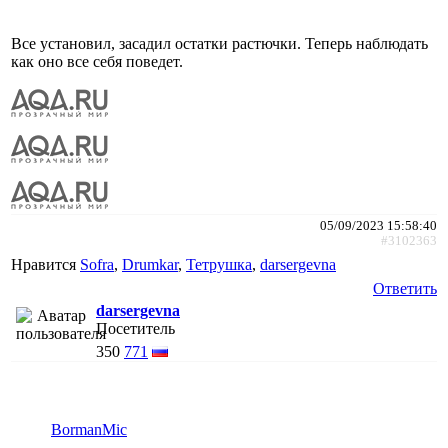
Все установил, засадил остатки растючки. Теперь наблюдать
как оно все себя поведет.
05/09/2023 15:58:40
#3102363
Нравится
Sofra
,
Drumkar
,
Тетрушка
,
darsergevna
Ответить
darsergevna
Посетитель
350
771
BormanMic