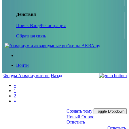
Действия
Поиск
Вход/Регистрация
Обратная связь
Войти
Форум Аквариумистов
Назад
«
1
2
»
Создать тему
Toggle Dropdown
Новый Опрос
Ответить
Ответить