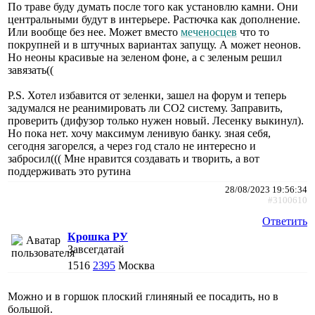
По траве буду думать после того как установлю камни. Они
центральными будут в интерьере. Растючка как дополнение.
Или вообще без нее. Может вместо
меченосцев
что то
покрупней и в штучных вариантах запущу. А может неонов.
Но неоны красивые на зеленом фоне, а с зеленым решил
завязать((
P.S. Хотел избавится от зеленки, зашел на форум и теперь
задумался не реанимировать ли СО2 систему. Заправить,
проверить (дифузор только нужен новый. Лесенку выкинул).
Но пока нет. хочу максимум ленивую банку. зная себя,
сегодня загорелся, а через год стало не интересно и
забросил((( Мне нравится создавать и творить, а вот
поддерживать это рутина
28/08/2023 19:56:34
#3100610
Ответить
Крошка РУ
Завсегдатай
1516
2395
Москва
Можно и в горшок плоский глиняный ее посадить, но в
большой.