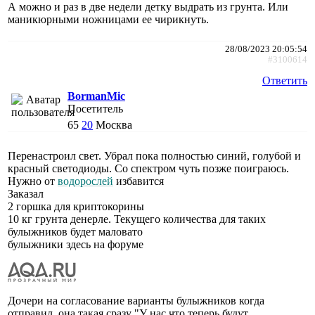
А можно и раз в две недели детку выдрать из грунта. Или
маникюрными ножницами ее чирикнуть.
28/08/2023 20:05:54
#3100614
Ответить
BormanMic
Посетитель
65
20
Москва
Перенастроил свет. Убрал пока полностью синий, голубой и
красный светодиоды. Со спектром чуть позже поиграюсь.
Нужно от
водорослей
избавится
Заказал
2 горшка для криптокорины
10 кг грунта денерле. Текущего количества для таких
булыжников будет маловато
булыжники здесь на форуме
Дочери на согласование варианты булыжников когда
отправил, она такая сразу "У нас что теперь будут