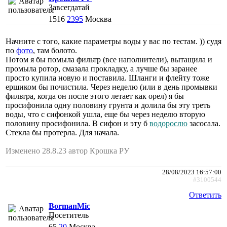
Завсегдатай
1516
2395
Москва
Начните с того, какие параметры воды у вас по тестам. )) судя
по
фото
, там болото.
Потом я бы помыла фильтр (все наполнители), вытащила и
промыла ротор, смазала прокладку, а лучше бы заранее
просто купила новую и поставила. Шланги и флейту тоже
ершиком бы почистила. Через неделю (или в день промывки
фильтра, когда он после этого летает как орел) я бы
просифонила одну половину грунта и долила бы эту треть
воды, что с сифонкой ушла, еще бы через неделю вторую
половину просифонила. В сифон и эту б
водорослю
засосала.
Стекла бы протерла. Для начала.
Изменено 28.8.23 автор Крошка РУ
28/08/2023 16:57:00
#3100544
Ответить
BormanMic
Посетитель
65
20
Москва