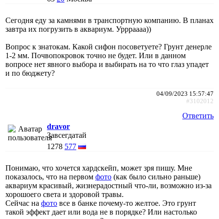
Сегодня еду за камнями в транспортную компанию. В планах
завтра их погрузить в аквариум. Уррраааа))
Вопрос к знатокам. Какой сифон посоветуете? Грунт денерле
1-2 мм. Почвопокровок точно не будет. Или в данном
вопросе нет явного выбора и выбирать на то что глаз упадет
и по бюджету?
04/09/2023 15:57:47
#3102012
Ответить
dravor
Завсегдатай
1278
577
Понимаю, что хочется хардскейп, может зря пишу. Мне
показалось, что на первом
фото
(как было сильно раньше)
аквариум красивый, жизнерадостный что-ли, возможно из-за
хорошоего света и здоровой травы.
Сейчас на
фото
все в банке почему-то желтое. Это грунт
такой эффект дает или вода не в порядке? Или настолько