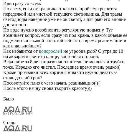
Или сразу со всем.
По свету, если от травника откажусь, проблема решится
переделкой или чисткой текущего светильника. Для травы
светодиоды наверное уже не ок светят, а для рыб его вполне
достаточно.
По воде нужно возобновить регулярную подмену. Тут
возникает вопрос, если сразу из под крана, в каком объеме ее
подменять и с какой частотой сейчас на время реанимации и
как в дальнейшем?
Как избавится от
водорослей
не угробив рыб? С утра до 10
на аквариум светит солнце, восточная сторона.
В фильтре за 8 лет ниразу наполнитель не менялся и трубки
тоже. Изредко его чистил. Последнее время очень редко((
Кроме промывки всех корзин с ним что нужно делать за
столь долгий срок?
Посоветуйте плиз с чего начать реанимацию((((
После этого начну снова творить красоту)))
Было
Стало