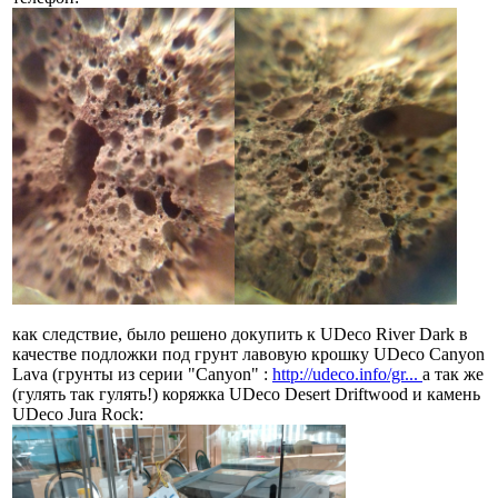
как следствие, было решено докупить к UDeco River Dark в
качестве подложки под грунт лавовую крошку UDeco Canyon
Lava (грунты из серии "Canyon" :
http://udeco.info/gr...
а так же
(гулять так гулять!) коряжка UDeco Desert Driftwood и камень
UDeco Jura Rock: