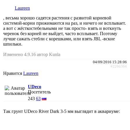
Laureen
, весьма хорошо садятся растения с развитой корневой
системой-корни прижимаются на раз, и ничего не всплывает.
а вот с жёсткостебельными не так просто- взять и воткнуть
черенок без корней не выйдет, часто всплывает. Поэтому
лучше сажать стебли с корешками, или взять JBL -вские
шпильки.
Изменено 4.9.16 автор Kunla
04/09/2016 15:28:06
#2266364
Нравится
Laureen
UDeco
Посетитель
243
63
Так грунт UDeco River Dark 3-5 мм выглядит в аквариуме: