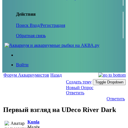
Действия
Поиск
Вход/Регистрация
Обратная связь
Войти
Форум Аквариумистов
Назад
Создать тему
Toggle Dropdown
Новый Опрос
Ответить
Ответить
Первый взгляд на UDeco River Dark
Kunla
Малёк