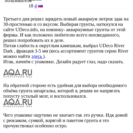
18
4
Третьего дня решил зарядить новый аквариум литров эдак на
30-простенько и со вкусом. Выбирая грунты, наткнулся на
сайте UDeco.info, на новинку- аквариумные грунты от этой
фирмы. И как положено любителю всего неизведанного,
решил попробовать их в деле.
Питая слабость к округлым камешкам, выбрал UDeco River
Dark , фракция 3-5 мм (весь ассортимент грунтов серии River
можно найти
здесь
).
Итак, начнём с упаковки. Дизайн радует глаз, надо сказать.
На обратной стороне есть удобная для выбора необходимого
объёма грунта шпаргалка, которой я, решив не напрягать
попусту усталый мозг, и воспользовался.
Чего упаковке ощутимо не хватает-так это ручки. Идя домой
с рюкзаком, сумкой, корягой и пакетом грунта я это
прочувствовал особенно остро.