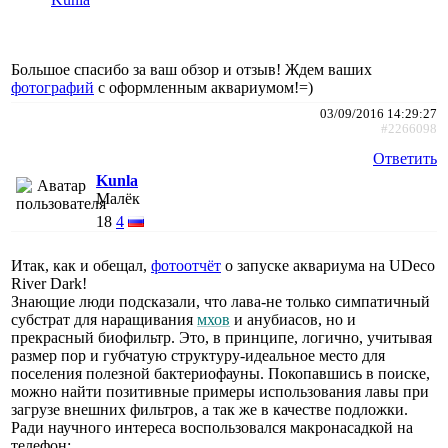
Большое спасибо за ваш обзор и отзыв! Ждем ваших
фотографий
с оформленным аквариумом!=)
03/09/2016 14:29:27
#2266098
Ответить
Kunla
Малёк
18
4
Итак, как и обещал,
фотоотчёт
о запуске аквариума на UDeco
River Dark!
Знающие люди подсказали, что лава-не только симпатичный
субстрат для наращивания
мхов
и анубиасов, но и
прекрасный биофильтр. Это, в принципе, логично, учитывая
размер пор и губчатую структуру-идеальное место для
поселения полезной бактериофауны. Покопавшись в поиске,
можно найти позитивные примеры использования лавы при
загрузе внешних фильтров, а так же в качестве подложки.
Ради научного интереса воспользовался макронасадкой на
телефон: