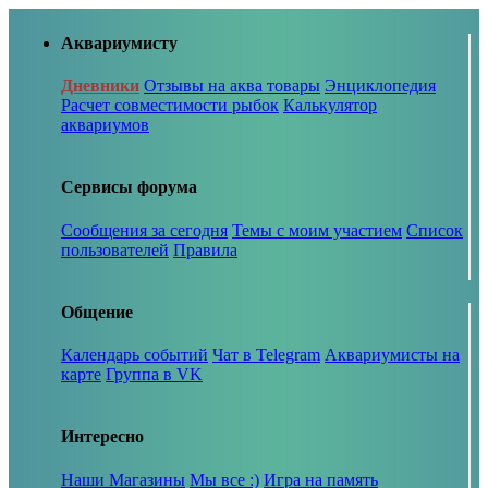
Аквариумисту
Дневники
Отзывы на аква товары
Энциклопедия
Расчет совместимости рыбок
Калькулятор
аквариумов
Сервисы форума
Сообщения за сегодня
Темы с моим участием
Список
пользователей
Правила
Общение
Календарь событий
Чат в Telegram
Аквариумисты на
карте
Группа в VK
Интересно
Наши Магазины
Мы все :)
Игра на память