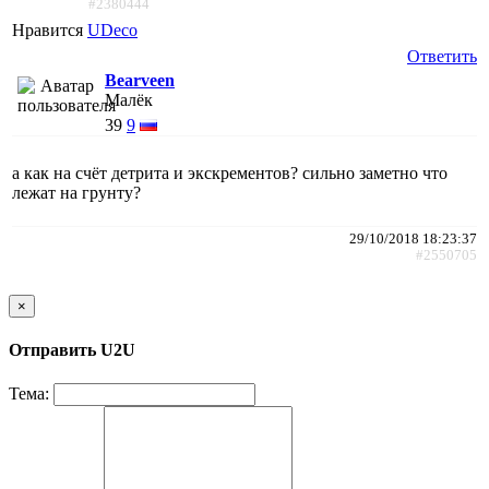
#2380444
Нравится
UDeco
Ответить
Bearveen
Малёк
39
9
а как на счёт детрита и экскрементов? сильно заметно что
лежат на грунту?
29/10/2018 18:23:37
#2550705
×
Отправить U2U
Тема: