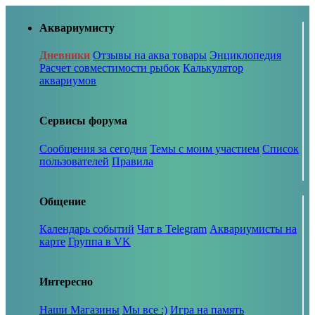
Аквариумисту
Дневники
Отзывы на аква товары
Энциклопедия
Расчет совместимости рыбок
Калькулятор
аквариумов
Сервисы форума
Сообщения за сегодня
Темы с моим участием
Список
пользователей
Правила
Общение
Календарь событий
Чат в Telegram
Аквариумисты на
карте
Группа в VK
Интересно
Наши Магазины
Мы все :)
Игра на память