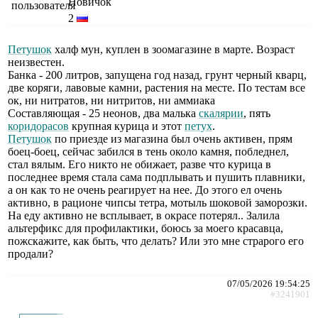
Новичок
2
Петушок
халф мун, куплен в зоомагазине в марте. Возраст
неизвестен.
Банка - 200 литров, запущена год назад, грунт черный кварц,
две коряги, лавовые камни, растения на месте. По тестам все
ок, ни нитратов, ни нитритов, ни аммиака
Составляющая - 25 неонов, два малька
скалярии
, пять
коридорасов
крупная курица и этот
петух
.
Петушок
по приезде из магазина был очень активен, прям
боец-боец, сейчас забился в тень около камня, побледнел,
стал вялым. Его никто не обижает, разве что курица в
последнее время стала сама подплывать и пушить плавники,
а он как то не очень реагирует на нее. До этого ел очень
активно, в рационе чипсы тетра, мотыль шоковой заморозки.
На еду активно не всплывает, в окрасе потерял.. Залила
альтерфикс для профилактики, боюсь за моего красавца,
пожскажите, как быть, что делать? Или это мне страрого его
продали?
07/05/2026 19:54:25
#3241901