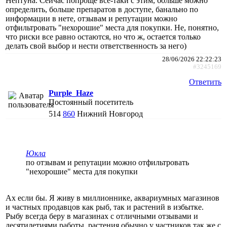
Нептуна. Сейчас попроще все-таки с этим, больше можно
определить, больше препаратов в доступе, банально по
информации в нете, отзывам и репутации можно
отфильтровать "нехорошие" места для покупки. Не, понятно,
что риски все равно остаются, но что ж, остается только
делать свой выбор и нести ответственность за него)
28/06/2026 22:22:23
#3245169
Ответить
Purple_Haze
Постоянный посетитель
514
860
Нижний Новгород
Юкла
по отзывам и репутации можно отфильтровать
"нехорошие" места для покупки
Ах если бы. Я живу в миллионнике, аквариумных магазинов
и частных продавцов как рыб, так и растений в избытке.
Рыбу всегда беру в магазинах с отличными отзывами и
десятилетиями работы, растения обычно у частников так же с