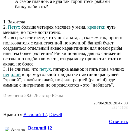
А самое главное, а куда так торопитесь рыбами
банку набивать?
1. Захотела
2.
Петух
больше четырех месяцев у меня,
креветки
чуть
меньше, но тоже достаточно.
Вы всерьез считаете, что у не фаната, а, скажем так, просто
пользователя с единственной не крупной банкой будет
создаваться отдельный аквас карантинник для новой рыбы
или тем более растений? Риски понятны, для их снижения
осознанно подбираю места, откуда могу принести что-то в
аквас, не более.
3. Не считаю, что
петух
, пятерка аманок и пять пока мелких
пецилий
в прямоугольной тридцатке с активно растущей
"травой", какой-никакой, но фильтрацией (pat mini), где
аммиак с нитритами не определяются - это "набивать".
Изменено 28.6.26 автор Юкла
28/06/2026 20:47:38
#3245163
Нравится
Василий 12
,
Diesell
Ответить
Василий 12