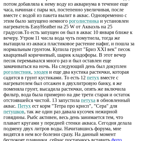
потом добавляла к нему воду из аквариума в течение еще
часа, начиная с пары мл, постепенно увеличивая, после
вместе с водой из пакета вылит в аквас. Одновременно с
этим было запущено немного
роголистника
и установлен
нагреватель EasyHeather на 25 W от Акваэль на 25
градусов.То есть запущен он был в аквас 10 января ближе к
вечеру. Утром 11 числа вода чуть помутнела, тогда же
вытащила из акваса пластиковое растение нафиг, и пошла за
нормальным грунтом. Купила грунт "Бриз XXI век" песок
кварцевый коричневый, шарик кладофоры. В этот вечер
песок перемывался много раз и был оставлен еще
замачиваться на ночь. На следующий день был докуплен
роголистник
,
элодея
и еще два кустика растючки, которая
садится в грунт кустиками. То есть 12
петух
вместе с
нагревателем был отсажен в двухлитровую банку, я же
поменяла грунт, высадила растючки, опять же включила
фильтр, вода была примерно на две трети старая и остаток
отстоявшейся чистой. 13 запустила
петуха
в обновленный
аквас.
Петух
ест корм "Тетра про крисп", "Сера" для
петушков
, так же один раз давала кусочек нежирной
говядины. Рыбс активен, весь день занимается тем, что
плавает кругами у передней стенки акваса. Сегодня делала
подмену двух литров воды. Начитавшись форума, мне
видятся в нем все болезни сразу. На данный момент
беспокоят плавники, сейчас постараюсь вставить
фото
.