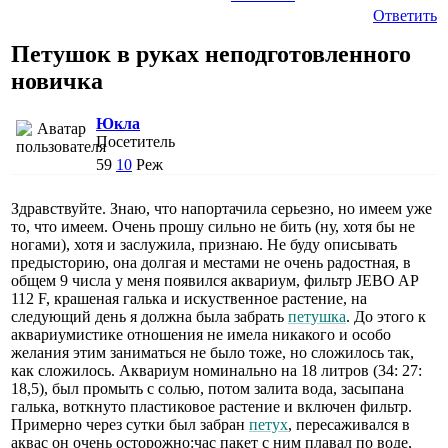
Ответить
Петушок в руках неподготовленного
новичка
Юкла
Посетитель
59
10
Реж
Здравствуйте. Знаю, что напортачила серьезно, но имеем уже
то, что имеем. Очень прошу сильно не бить (ну, хотя бы не
ногами), хотя и заслужила, признаю. Не буду описывать
предысторию, она долгая и местами не очень радостная, в
общем 9 числа у меня появился аквариум, фильтр JEBO AP
112 F, крашеная галька и искуственное растение, на
следующий день я должна была забрать
петушка
. До этого к
аквариумистике отношения не имела никакого и особо
желания этим заниматься не было тоже, но сложилось так,
как сложилось. Аквариум номинально на 18 литров (34: 27:
18,5), был промыть с солью, потом залита вода, засыпана
галька, воткнуто пластиковое растение и включен фильтр.
Примерно через сутки был забран
петух
, пересаживался в
аквас он очень осторожно:час пакет с ним плавал по воде,