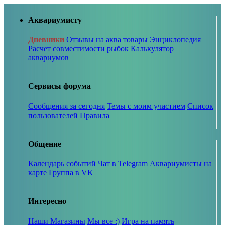
Аквариумисту
Дневники
Отзывы на аква товары
Энциклопедия
Расчет совместимости рыбок
Калькулятор
аквариумов
Сервисы форума
Сообщения за сегодня
Темы с моим участием
Список
пользователей
Правила
Общение
Календарь событий
Чат в Telegram
Аквариумисты на
карте
Группа в VK
Интересно
Наши Магазины
Мы все :)
Игра на память