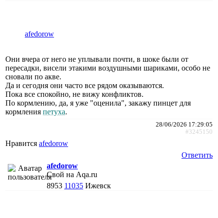
afedorow
Они вчера от него не уплывали почти, в шоке были от
пересадки, висели этакими воздушными шариками, особо не
сновали по акве.
Да и сегодня они часто все рядом оказываются.
Пока все спокойно, не вижу конфликтов.
По кормлению, да, я уже "оценила", закажу пинцет для
кормления
петуха
.
28/06/2026 17:29:05
#3245150
Нравится
afedorow
Ответить
afedorow
Свой на Aqa.ru
8953
11035
Ижевск