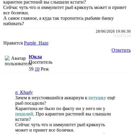
карантин растений вы слышали кстати?
Сейчас чуть что и иммунитет рыб крякнуть может и привет
все болячки.
А самое главное, а куда так торопитесь рыбами банку
набивать?
28/06/2026 19:06:30
#3245156
Нравится
Purple_Haze
Ответить
Юкла
Посетитель
59
10
Реж
n_Khady
Зачем в неустоявшийся аквариум к
петушку
ещё
рыб посадили?
Карантина не было по факту ни у него ни у
пецилий
. Про карантин растений вы слышали
кстати?
Сейчас чуть что и иммунитет рыб крякнуть
может и привет все болячки.