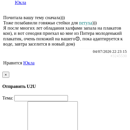
Юкла
Почитала вашу тему сначала)))
Тоже позабавили говяжьи стейки для
петуха
)))
Я после многих лет обладания халфами запала на плакатов
кои), и вот сенодня приехал ко мне из Питера молоденький
плакатик, очень похожий на вашего😍, пока адаптируется к
воде, завтра заселится в новый дом)
04/07/2026 22:23:15
#3245530
Нравится
Юкла
×
Отправить U2U
Тема: