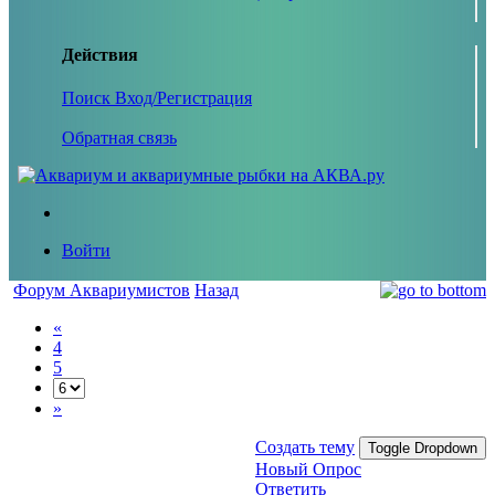
Действия
Поиск
Вход/Регистрация
Обратная связь
Войти
Форум Аквариумистов
Назад
«
4
5
»
Создать тему
Toggle Dropdown
Новый Опрос
Ответить