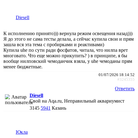
Diesell
К исполнению принято))) вернула режим освещения назад)))
Я до этого не сама тесты делала, а сейчас купила свои и прям
зашла вся эта тема с пробирками и реактивами)
Купила uhe по сути ради фосфатов, читала, что нилпа врет
многовато. Что еще можно прикупить? ) в принципе, я бы
вообще нилповский чемоданчик взяла, у uhe чемоданы прям
менее бюджетные.
01/07/2026 18:14:52
#3245355
Ответить
Diesell
Свой на Aqa.ru, Неправильный аквариумист
3145
5941
Казань
Юкла