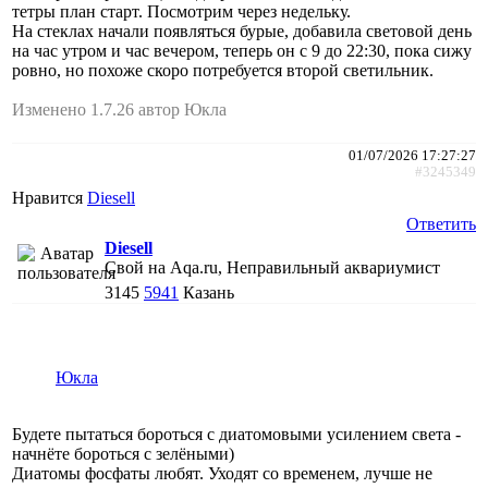
тетры план старт. Посмотрим через недельку.
На стеклах начали появляться бурые, добавила световой день
на час утром и час вечером, теперь он с 9 до 22:30, пока сижу
ровно, но похоже скоро потребуется второй светильник.
Изменено 1.7.26 автор Юкла
01/07/2026 17:27:27
#3245349
Нравится
Diesell
Ответить
Diesell
Свой на Aqa.ru, Неправильный аквариумист
3145
5941
Казань
Юкла
Будете пытаться бороться с диатомовыми усилением света -
начнёте бороться с зелёными)
Диатомы фосфаты любят. Уходят со временем, лучше не