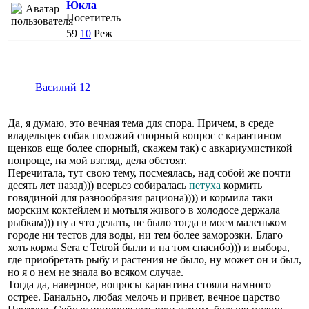
Юкла
Посетитель
59
10
Реж
Василий 12
Да, я думаю, это вечная тема для спора. Причем, в среде
владельцев собак похожий спорный вопрос с карантином
щенков еще более спорный, скажем так) с авкариумистикой
попроще, на мой взгляд, дела обстоят.
Перечитала, тут свою тему, посмеялась, над собой же почти
десять лет назад))) всерьез собиралась
петуха
кормить
говядиной для разнообразия рациона)))) и кормила таки
морским коктейлем и мотыля живого в холодосе держала
рыбкам))) ну а что делать, не было тогда в моем маленьком
городе ни тестов для воды, ни тем более заморозки. Благо
хоть корма Sera с Tetrой были и на том спасибо))) и выбора,
где приобретать рыбу и растения не было, ну может он и был,
но я о нем не знала во всяком случае.
Тогда да, наверное, вопросы карантина стояли намного
острее. Банально, любая мелочь и привет, вечное царство