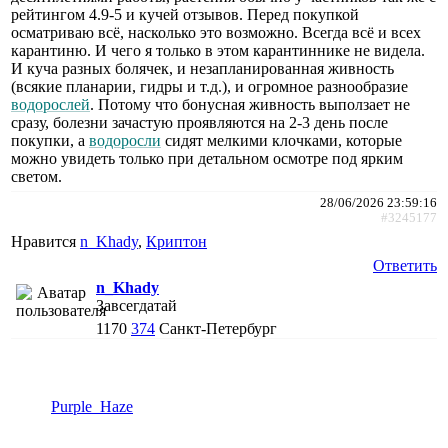
рейтингом 4.9-5 и кучей отзывов. Перед покупкой
осматриваю всё, насколько это возможно. Всегда всё и всех
карантиню. И чего я только в этом карантиннике не видела.
И куча разных болячек, и незапланированная живность
(всякие планарии, гидры и т.д.), и огромное разнообразие
водорослей
. Потому что бонусная живность выползает не
сразу, болезни зачастую проявляются на 2-3 день после
покупки, а
водоросли
сидят мелкими клочками, которые
можно увидеть только при детальном осмотре под ярким
светом.
28/06/2026 23:59:16
#3245177
Нравится
n_Khady
,
Криптон
Ответить
n_Khady
Завсегдатай
1170
374
Санкт-Петербург
Purple_Haze