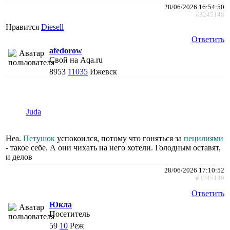
28/06/2026 16:54:50
#3245148
Нравится
Diesell
Ответить
afedorow
Свой на Aqa.ru
8953
11035
Ижевск
Juda
Неа.
Петушок
успокоился, потому что гоняться за
пецилиями
- такое себе. А они чихать на него хотели. Голодным оставят,
и делов
28/06/2026 17:10:52
#3245149
Ответить
Юкла
Посетитель
59
10
Реж