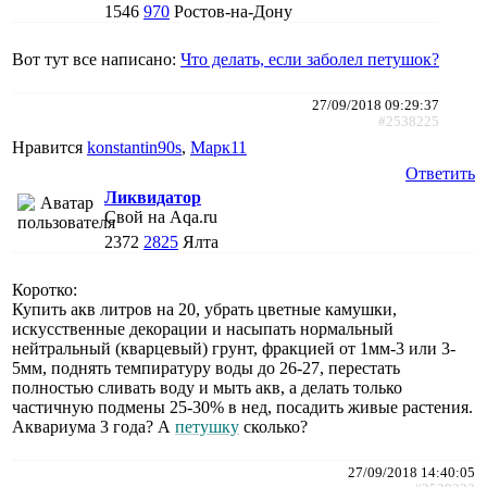
1546
970
Ростов-на-Дону
Вот тут все написано:
Что делать, если заболел петушок?
27/09/2018 09:29:37
#2538225
Нравится
konstantin90s
,
Марк11
Ответить
Ликвидатор
Свой на Aqa.ru
2372
2825
Ялта
Коротко:
Купить акв литров на 20, убрать цветные камушки,
искусственные декорации и насыпать нормальный
нейтральный (кварцевый) грунт, фракцией от 1мм-3 или 3-
5мм, поднять темпиратуру воды до 26-27, перестать
полностью сливать воду и мыть акв, а делать только
частичную подмены 25-30% в нед, посадить живые растения.
Аквариума 3 года? А
петушку
сколько?
27/09/2018 14:40:05