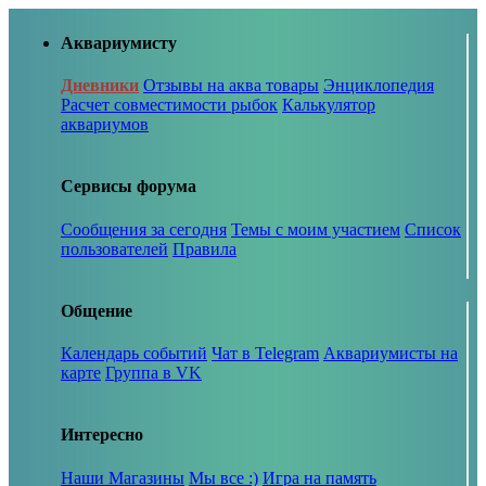
Аквариумисту
Дневники
Отзывы на аква товары
Энциклопедия
Расчет совместимости рыбок
Калькулятор
аквариумов
Сервисы форума
Сообщения за сегодня
Темы с моим участием
Список
пользователей
Правила
Общение
Календарь событий
Чат в Telegram
Аквариумисты на
карте
Группа в VK
Интересно
Наши Магазины
Мы все :)
Игра на память