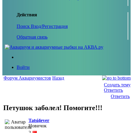
Действия
Поиск
Вход/Регистрация
Обратная связь
Войти
Форум Аквариумистов
Назад
Создать тему
Ответить
Ответить
Петушок заболел! Помогите!!!
Tatsi4ever
Новичок
2