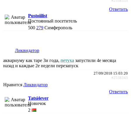
#2538333
Ответить
Pustoiilist
Постоянный посетитель
500
279
Симферополь
Ликвидатор
аквариуму как таре 3и года,
петуха
запустили 4е месяца
назад и каждые 2е недели перезапуск
27/09/2018 15:03:20
#2538343
Нравится
Ликвидатор
Ответить
Tatsi4ever
Новичок
2