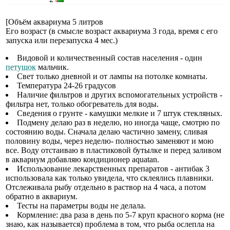
[Объём аквариума 5 литров
Его возраст (в смысле возраст аквариума 3 года, время с его
запуска или перезапуска 4 мес.)
Видовой и количественный состав населения - один
петушок
мальчик.
Свет только дневной и от лампы на потолке комнаты.
Температура 24-26 градусов
Наличие фильтров и других вспомогательных устройств -
фильтра нет, только обогреватель для воды.
Сведения о грунте - камушки мелкие и 7 штук стекляных.
Подмену делаю раз в неделю, но иногда чаще, смотрю по
состоянию воды. Сначала делаю частично замену, сливая
половину воды, через неделю- полностью заменяют и мою
все. Воду отстаиваю в пластиковой бутылке и перед заливом
в аквариум добавляю кондиционер aquatan.
Использование лекарственных препаратов - антибак 3
использовала как только увидела, что склеялись плавники.
Отслеживала рыбу отдельно в раствор на 4 часа, а потом
обратно в аквариум.
Тесты на параметры воды не делала.
Кормление: два раза в день по 5-7 круп красного корма (не
знаю, как называется) проблема в том, что рыба ослепла на