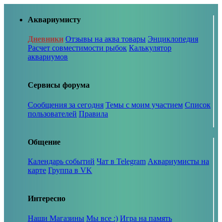
Аквариумисту
Дневники
Отзывы на аква товары
Энциклопедия
Расчет совместимости рыбок
Калькулятор
аквариумов
Сервисы форума
Сообщения за сегодня
Темы с моим участием
Список
пользователей
Правила
Общение
Календарь событий
Чат в Telegram
Аквариумисты на
карте
Группа в VK
Интересно
Наши Магазины
Мы все :)
Игра на память