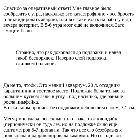
Спасибо за оперативный ответ! Мне главное было
сообразить с утра, насколько это катастрофично - все бросать
и ликвидировать аварию, или все-таки ехать на работу и до
вечера дотерпит. В 5-6 утра мозг ещё не включился. Зато
эмоции были...
Странно, что рак докопался до подложки и навел
такой беспорядок. Наверно слой подложки
слишком большой.
Да не то, чтобы. Это мелкий аквариум, 20 л, отсадник/
карантинник и гостевое место. Подложка была только за
большим куском лавы в углу - под насыпью, где раньше
росла нимфейка.
В остальном пропант без подложки небольшим слоем, 3-5 см.
Месяц мне удавалось скрывать от рака этот клондайк
(периодически он туда лез, но на подложке было ещё
сантиметров 5-7 пропанта. Так что все его безобразия я
подсыпала и баррикадировала камнями. Но сегодня он