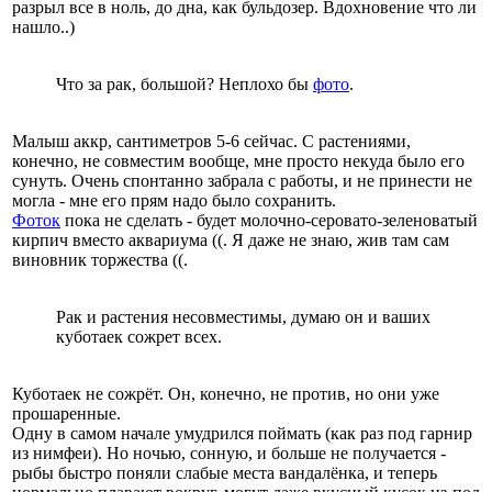
разрыл все в ноль, до дна, как бульдозер. Вдохновение что ли
нашло..)
Что за рак, большой? Неплохо бы
фото
.
Малыш аккр, сантиметров 5-6 сейчас. С растениями,
конечно, не совместим вообще, мне просто некуда было его
сунуть. Очень спонтанно забрала с работы, и не принести не
могла - мне его прям надо было сохранить.
Фоток
пока не сделать - будет молочно-серовато-зеленоватый
кирпич вместо аквариума ((. Я даже не знаю, жив там сам
виновник торжества ((.
Рак и растения несовместимы, думаю он и ваших
куботаек сожрет всех.
Куботаек не сожрёт. Он, конечно, не против, но они уже
прошаренные.
Одну в самом начале умудрился поймать (как раз под гарнир
из нимфеи). Но ночью, сонную, и больше не получается -
рыбы быстро поняли слабые места вандалёнка, и теперь