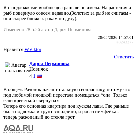
Я с подложками вообще дел раньше не имела. На растения и
рыб повернуло совсем недавно.(Золотых за рыб не считаем -
они скорее ближе к ракам по духу).
Изменено 28.5.26 автор Дарья Перминова
28/05/2026 14:57:01
#3243277
Нравится
WViktor
Ответить
Дарья Перминова
Новичок
4
1
В общем. Рачонок начал тотальную геопластику, потому что
под любимой плошкой перестала помещаться *опа. Только
если креветкой свернуться.
Теперь его основная квартира под куском лавы. Где раньше
была подложка и грунт заподлицо, и росла нимфейка -
теперь раскопаный до стекла грот.