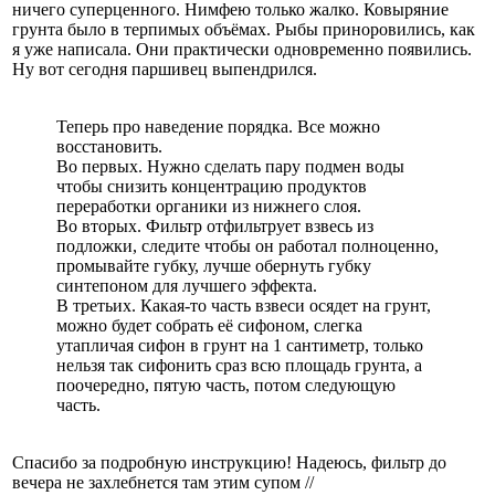
ничего суперценного. Нимфею только жалко. Ковыряние
грунта было в терпимых объёмах. Рыбы приноровились, как
я уже написала. Они практически одновременно появились.
Ну вот сегодня паршивец выпендрился.
Теперь про наведение порядка. Все можно
восстановить.
Во первых. Нужно сделать пару подмен воды
чтобы снизить концентрацию продуктов
переработки органики из нижнего слоя.
Во вторых. Фильтр отфильтрует взвесь из
подложки, следите чтобы он работал полноценно,
промывайте губку, лучше обернуть губку
синтепоном для лучшего эффекта.
В третьих. Какая-то часть взвеси осядет на грунт,
можно будет собрать её сифоном, слегка
утапличая сифон в грунт на 1 сантиметр, только
нельзя так сифонить сраз всю площадь грунта, а
поочередно, пятую часть, потом следующую
часть.
Спасибо за подробную инструкцию! Надеюсь, фильтр до
вечера не захлебнется там этим супом //