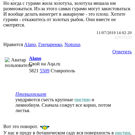
Но когда с гурами жила золотуха, золотуха мешала им
размножаться. Из-за этого самки гурами могут закистоваться.
И вообще делать винегрет в аквариуме - это плохо. Хотите
гурами - откажитесь от золотых рыбок. Они вместе не
смотрятся.
11/07/2019 14:02:20
#2651820
Нравится
Alano
,
Гончаренко
,
Notozus
Ответить
Alano
Свой на Aqa.ru
5821
5509
Ставрополь
Птеригоплихт
умудряются съесть крупные
пистию
и
лимнобиум. Сначала сожрут все корни, потом
листья.
Вот это поворот.
У нас в пруду в ботаническом саду вся поверхность в
пистии
,