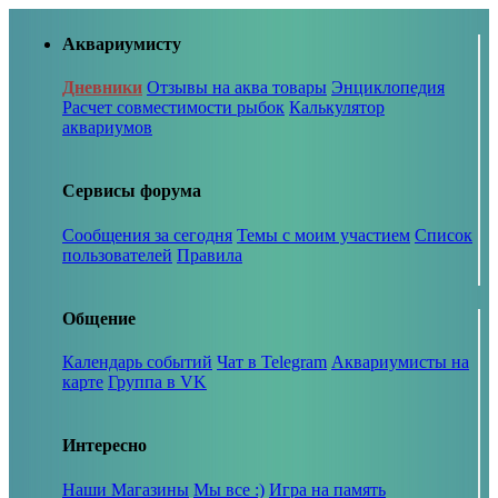
Аквариумисту
Дневники
Отзывы на аква товары
Энциклопедия
Расчет совместимости рыбок
Калькулятор
аквариумов
Сервисы форума
Сообщения за сегодня
Темы с моим участием
Список
пользователей
Правила
Общение
Календарь событий
Чат в Telegram
Аквариумисты на
карте
Группа в VK
Интересно
Наши Магазины
Мы все :)
Игра на память