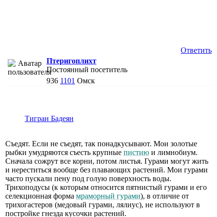
Ответить
Птеригоплихт
Постоянный посетитель
936
1101
Омск
Тигран Бадеян
Съедят. Если не съедят, так понадкусывают. Мои золотые
рыбки умудряются съесть крупные
пистию
и лимнобиум.
Сначала сожрут все корни, потом листья. Гурами могут жить
и нереститься вообще без плавающих растений. Мои гурами
часто пускали пену под голую поверхность воды.
Трихоподусы (к которым относится пятнистый гурами и его
селекционная форма
мраморный гурами
), в отличие от
трихогастеров (медовый гурами, лялиус), не используют в
постройке гнезда кусочки растений.