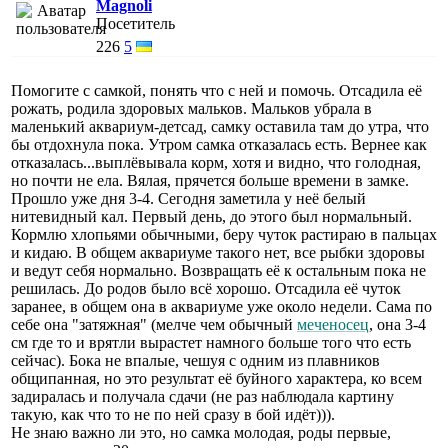
Magnoli
Посетитель
226
5
Помогите с самкой, понять что с ней и помочь. Отсадила её
рожать, родила здоровых мальков. Мальков убрала в
маленький аквариум-детсад, самку оставила там до утра, что
бы отдохнула пока. Утром самка отказалась есть. Вернее как
отказалась...выплёвывала корм, хотя и видно, что голодная,
но почти не ела. Вялая, прячется больше времени в замке.
Прошло уже дня 3-4. Сегодня заметила у неё белый
нитевидный кал. Первый день, до этого был нормальный.
Кормлю хлопьями обычными, беру чуток растираю в пальцах
и кидаю. В общем аквариуме такого нет, все рыбки здоровы
и ведут себя нормально. Возвращать её к остальным пока не
решилась. До родов было всё хорошо. Отсадила её чуток
заранее, в общем она в аквариуме уже около недели. Сама по
себе она "затяжная" (мелче чем обычный
меченосец
, она 3-4
см где то и врятли вырастет намного больше того что есть
сейчас). Бока не впалые, чешуя с одним из плавников
общипанная, но это результат её буйного характера, ко всем
задиралась и получала сдачи (не раз наблюдала картину
такую, как что то не по ней сразу в бой идёт))).
Не знаю важно ли это, но самка молодая, роды первые,