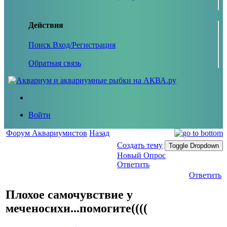
Действия
Поиск
Вход/Регистрация
Обратная связь
Войти
Форум Аквариумистов
Назад
Создать тему
Toggle Dropdown
Новый Опрос
Ответить
Ответить
Плохое самочувствие у
меченосихи...помогите((((