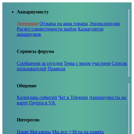
Аквариумисту
Дневники
Отзывы на аква товары
Энциклопедия
Расчет совместимости рыбок
Калькулятор
аквариумов
Сервисы форума
Сообщения за сегодня
Темы с моим участием
Список
пользователей
Правила
Общение
Календарь событий
Чат в Telegram
Аквариумисты на
карте
Группа в VK
Интересно
Наши Магазины
Мы все :)
Игра на память