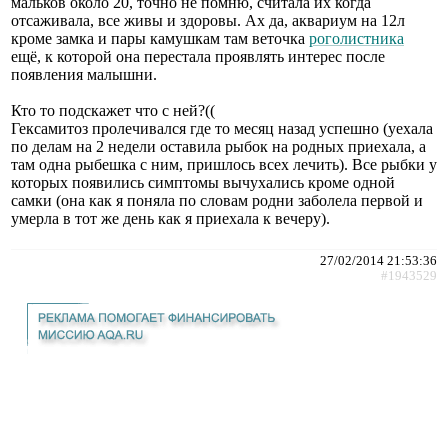
мальков около 20, точно не помню, считала их когда
отсаживала, все живы и здоровы. Ах да, аквариум на 12л
кроме замка и пары камушкам там веточка
роголистника
ещё, к которой она перестала проявлять интерес после
появления малышни.
Кто то подскажет что с ней?((
Гексамитоз пролечивался где то месяц назад успешно (уехала
по делам на 2 недели оставила рыбок на родных приехала, а
там одна рыбешка с ним, пришлось всех лечить). Все рыбки у
которых появились симптомы вычухались кроме одной
самки (она как я поняла по словам родни заболела первой и
умерла в тот же день как я приехала к вечеру).
27/02/2014 21:53:36
#1943529