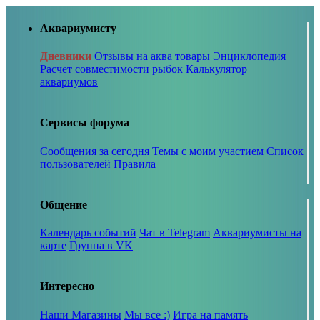
Аквариумисту
Дневники
Отзывы на аква товары
Энциклопедия
Расчет совместимости рыбок
Калькулятор
аквариумов
Сервисы форума
Сообщения за сегодня
Темы с моим участием
Список
пользователей
Правила
Общение
Календарь событий
Чат в Telegram
Аквариумисты на
карте
Группа в VK
Интересно
Наши Магазины
Мы все :)
Игра на память