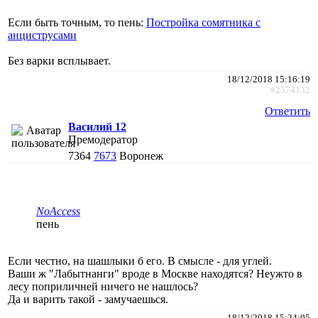
Если быть точным, то пень:
Постройка сомятника с
анциструсами
Без варки всплывает.
18/12/2018 15:16:19
#2574132
Ответить
Василий 12
Премодератор
7364
7673
Воронеж
NoAccess
пень
Если честно, на шашлыки б его. В смысле - для углей.
Ваши ж "Лабытнанги" вроде в Москве находятся? Неужто в
лесу поприличней ничего не нашлось?
Да и варить такой - замучаешься.
18/12/2018 15:24:05