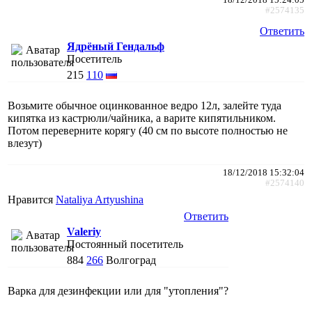
#2574135
Ответить
Ядрёный Гендальф
Посетитель
215
110
Возьмите обычное оцинкованное ведро 12л, залейте туда
кипятка из кастрюли/чайника, а варите кипятильником.
Потом переверните корягу (40 см по высоте полностью не
влезут)
18/12/2018 15:32:04
#2574140
Нравится
Nataliya Artyushina
Ответить
Valeriy
Постоянный посетитель
884
266
Волгоград
Варка для дезинфекции или для "утопления"?