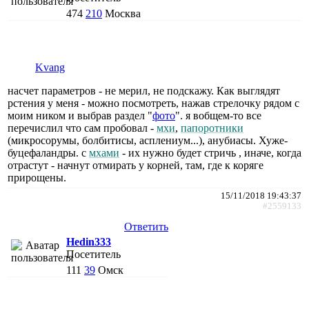
474
210
Москва
Kvang
насчет параметров - не мерил, не подскажу. Как выглядят
рстения у меня - можно посмотреть, нажав стрелочку рядом с
моим ником и выбрав раздел "
фото
". я вобщем-то все
перечислил что сам пробовал -
мхи
,
папоротники
(микросорумы, болбитисы, асплениум...), анубиасы. Хуже-
буцефаландры. с
мхами
- их нужно будет стричь , иначе, когда
отрастут - начнут отмирать у корней, там, где к коряге
прирощены.
15/11/2018 19:43:37
#2559133
Ответить
Hedin333
Посетитель
111
39
Омск