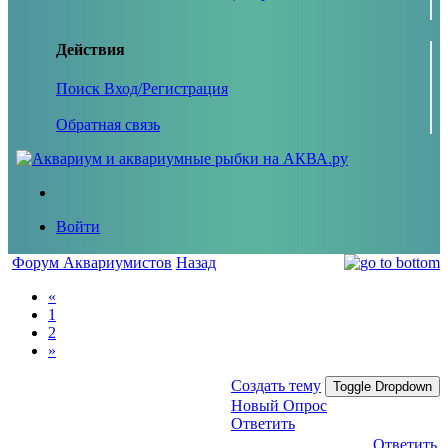
Действия
Поиск
Вход/Регистрация
Обратная связь
Войти
Форум Аквариумистов
Назад
«
1
2
»
Создать тему
Toggle Dropdown
Новый Опрос
Ответить
Ответить