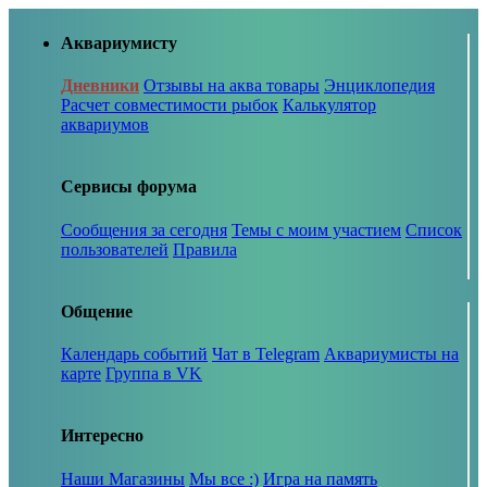
Аквариумисту
Дневники
Отзывы на аква товары
Энциклопедия
Расчет совместимости рыбок
Калькулятор
аквариумов
Сервисы форума
Сообщения за сегодня
Темы с моим участием
Список
пользователей
Правила
Общение
Календарь событий
Чат в Telegram
Аквариумисты на
карте
Группа в VK
Интересно
Наши Магазины
Мы все :)
Игра на память