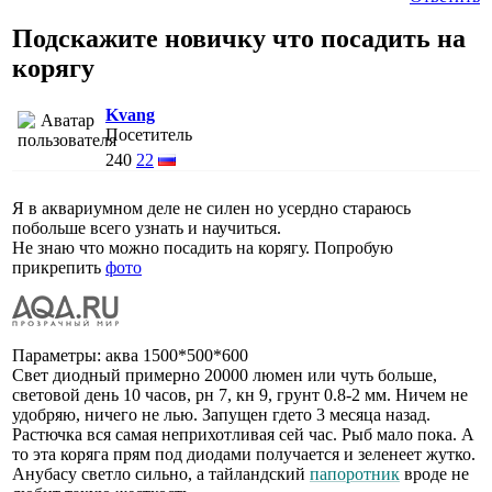
Подскажите новичку что посадить на
корягу
Kvang
Посетитель
240
22
Я в аквариумном деле не силен но усердно стараюсь
побольше всего узнать и научиться.
Не знаю что можно посадить на корягу. Попробую
прикрепить
фото
Параметры: аква 1500*500*600
Свет диодный примерно 20000 люмен или чуть больше,
световой день 10 часов, рн 7, кн 9, грунт 0.8-2 мм. Ничем не
удобряю, ничего не лью. Запущен гдето 3 месяца назад.
Растючка вся самая неприхотливая сей час. Рыб мало пока. А
то эта коряга прям под диодами получается и зеленеет жутко.
Анубасу светло сильно, а тайландский
папоротник
вроде не