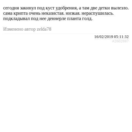
сегодня закинул под куст удобрения, а там две детки вылезло.
сама крипта очень неказистая. низкая. нераспушилась.
подкладывал под нее деннерле планта голд.
Изменено автор zelda78
16/02/2019 05:11:32
#2602887