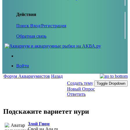
Действия
Поиск
Вход/Регистрация
Обратная связь
Войти
Форум Аквариумистов
Назад
Создать тему
Toggle Dropdown
Новый Опрос
Ответить
Подскажите вариетет нури
Злой Гном
Свой на Aqa.ru