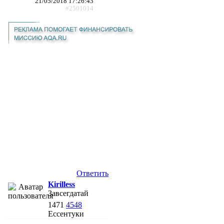
21/05/2018 17:26:43
#2501014
Ответить
Kirilless
Завсегдатай
1471
4548
Ессентуки