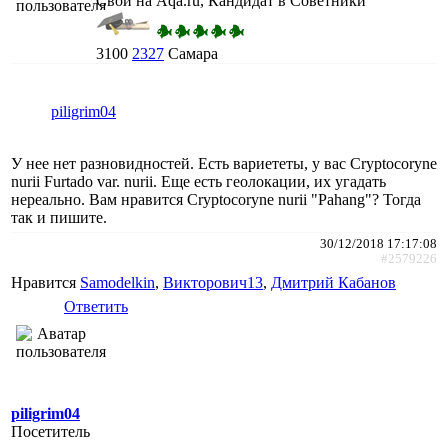
Свой на Aqa.ru, Кандидат в Советники
3100
2327
Самара
piligrim04
У нее нет разновидностей. Есть вариететы, у вас Cryptocoryne
nurii Furtado var. nurii. Еще есть геолокации, их угадать
нереально. Вам нравится Cryptocoryne nurii "Pahang"? Тогда
так и пишите.
30/12/2018 17:17:08
#2579226
Нравится
Samodelkin
,
Викторович13
,
Дмитрий Кабанов
Ответить
piligrim04
Посетитель