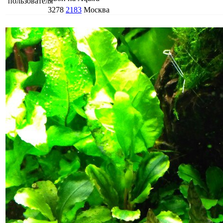
3278
2183
Москва