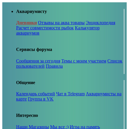
Аквариумисту
Дневники
Отзывы на аква товары
Энциклопедия
Расчет совместимости рыбок
Калькулятор
аквариумов
Сервисы форума
Сообщения за сегодня
Темы с моим участием
Список
пользователей
Правила
Общение
Календарь событий
Чат в Telegram
Аквариумисты на
карте
Группа в VK
Интересно
Наши Магазины
Мы все :)
Игра на память