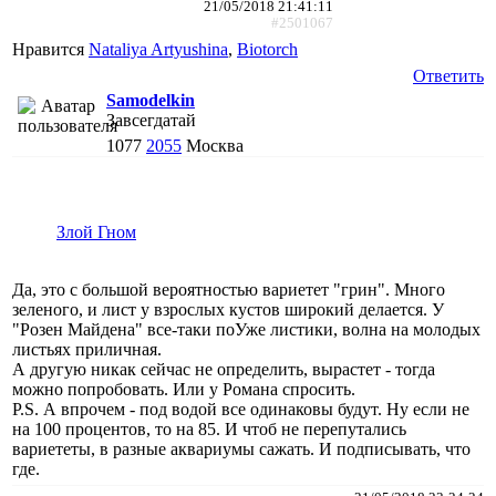
21/05/2018 21:41:11
#2501067
Нравится
Nataliya Artyushina
,
Biotorch
Ответить
Samodelkin
Завсегдатай
1077
2055
Москва
Злой Гном
Да, это с большой вероятностью вариетет "грин". Много
зеленого, и лист у взрослых кустов широкий делается. У
"Розен Майдена" все-таки поУже листики, волна на молодых
листьях приличная.
А другую никак сейчас не определить, вырастет - тогда
можно попробовать. Или у Романа спросить.
P.S. А впрочем - под водой все одинаковы будут. Ну если не
на 100 процентов, то на 85. И чтоб не перепутались
вариететы, в разные аквариумы сажать. И подписывать, что
где.