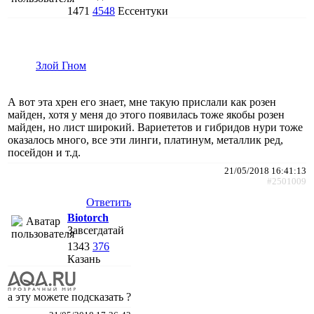
1471
4548
Ессентуки
Злой Гном
А вот эта хрен его знает, мне такую прислали как розен
майден, хотя у меня до этого появилась тоже якобы розен
майден, но лист широкий. Вариететов и гибридов нури тоже
оказалось много, все эти линги, платинум, металлик ред,
посейдон и т.д.
21/05/2018 16:41:13
#2501009
Ответить
Biotorch
Завсегдатай
1343
376
Казань
а эту можете подсказать ?