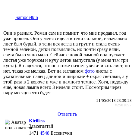
Samodelkin
Они в разных. Роман сам не помнит, что мне продавал, год
уже прошел. Она у меня сидела в тени сильной, изначально
лист был бурый, в тени вся легла на грунт и стала очень
темной зелёной, детки появлялись, но почти сразу вяли,
света было явно мало. Сейчас с новой лампой она пускает
листья уже торчком и кучу деток выпустила (у меня там три
куста). Я надеялся, что она тоже начнет увеличивать лист, но
нет, такая же мелкая. Вот на заглавном
фото
листы с
указательный палец длиной и широкие + окрас светлый, а у
этой раза в 2 короче и уже и намного темнее. Хотя, подожду
ещё, новая лампа всего 3 недели стоит. Посмотрим через
пару месяцев что будет.
21/05/2018 23:39:28
#2501097
Ответить
Kirilless
Завсегдатай
1471
4548
Ессентуки