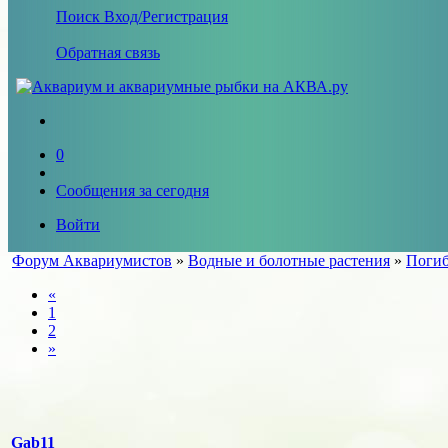
Поиск
Вход/Регистрация
Обратная связь
0
Сообщения за сегодня
Войти
Форум Аквариумистов
»
Водные и болотные растения
»
Погиб
«
1
2
»
Gab11