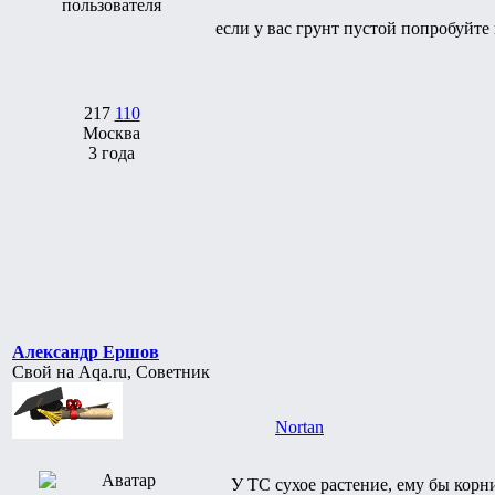
если у вас грунт пустой попробуйте
217
110
Москва
3 года
Александр Ершов
Свой на Aqa.ru, Советник
Nortan
У ТС сухое растение, ему бы корн