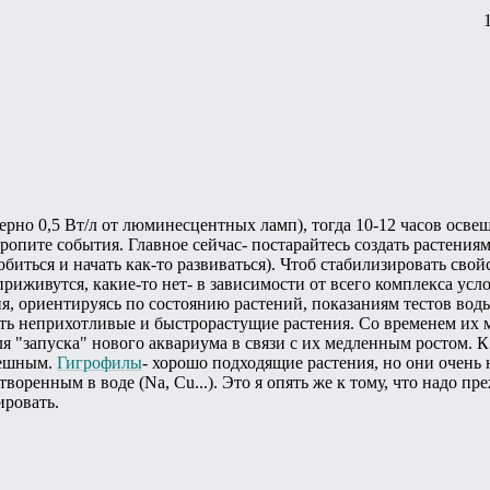
ерно 0,5 Вт/л от люминесцентных ламп), тогда 10-12 часов освещ
оропите события. Главное сейчас- постарайтесь создать растения
биться и начать как-то развиваться). Чтоб стабилизировать свой
риживутся, какие-то нет- в зависимости от всего комплекса усл
ия, ориентируясь по состоянию растений, показаниям тестов вод
ть неприхотливые и быстрорастущие растения. Со временем их 
ля "запуска" нового аквариума в связи с их медленным ростом.
пешным.
Гигрофилы
- хорошо подходящие растения, но они очень
воренным в воде (Na, Cu...). Это я опять же к тому, что надо п
ировать.