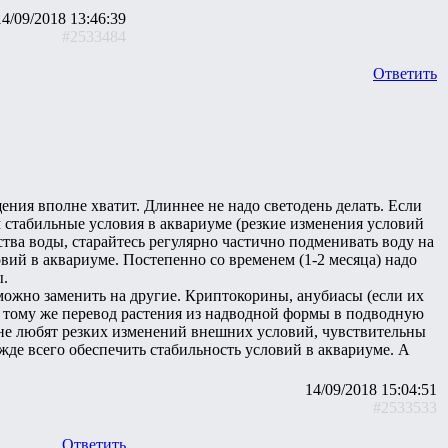
14/09/2018 13:46:39
#2533484
Ответить
ения вполне хватит. Длиннее не надо светодень делать. Если
м стабильные условия в аквариуме (резкие изменения условий
ства воды, старайтесь регулярно частично подменивать воду на
овий в аквариуме. Постепенно со временем (1-2 месяца) надо
ы.
можно заменить на другие. Криптокорины, анубиасы (если их
 К тому же перевод растения из надводной формы в подводную
 не любят резких изменений внешних условий, чувствительны
режде всего обеспечить стабильность условий в аквариуме. А
14/09/2018 15:04:51
#2533533
Ответить