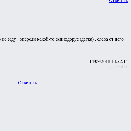
Ответить
на заду , впереди какой-то эхинодорус (детка) , слева от него
14/09/2018 13:22:14
#2533478
Ответить