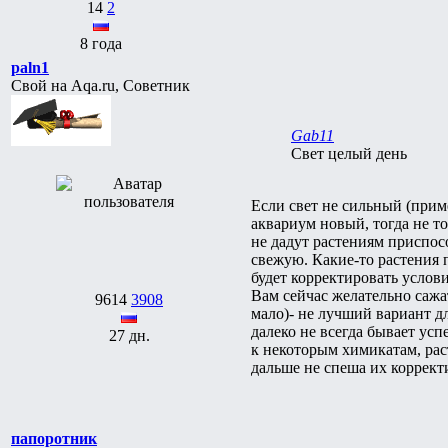
14
2
8 года
paln1
Свой на Aqa.ru, Советник
Gab11
Свет целый день
Если свет не сильный (прим
аквариум новый, тогда не т
не дадут растениям приспосо
свежую. Какие-то растения п
будет корректировать услов
Вам сейчас желательно сажа
9614
3908
мало)- не лучший вариант д
далеко не всегда бывает ус
27 дн.
к некоторым химикатам, раст
дальше не спеша их коррект
папоротник