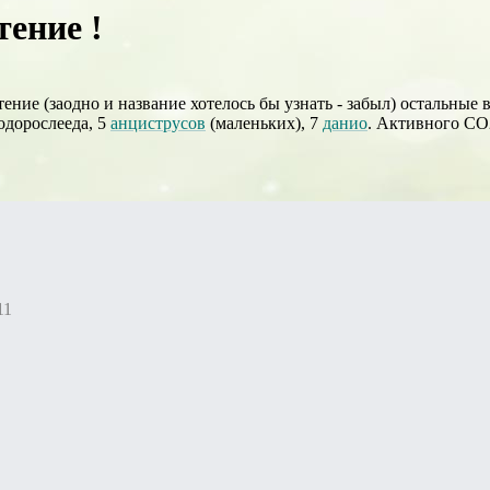
тение !
ение (заодно и название хотелось бы узнать - забыл) остальные
водорослееда, 5
анциструсов
(маленьких), 7
данио
. Активного CO2
11