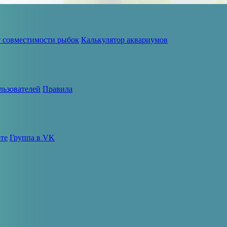
т совместимости рыбок
Калькулятор аквариумов
льзователей
Правила
те
Группа в VK