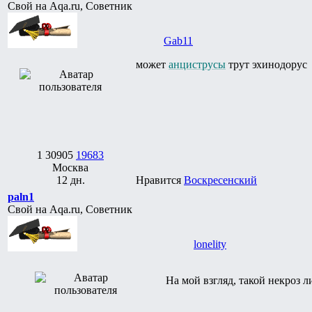
Свой на Aqa.ru, Советник
Gab11
может
анциструсы
трут эхинодорус
1
30905
19683
Москва
12 дн.
Нравится
Воскресенский
paln1
Свой на Aqa.ru, Советник
lonelity
На мой взгляд, такой некроз 