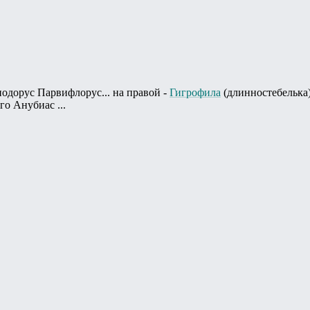
одорус Парвифлорус... на правой -
Гигрофила
(длинностебелька) 
го Анубиас ...