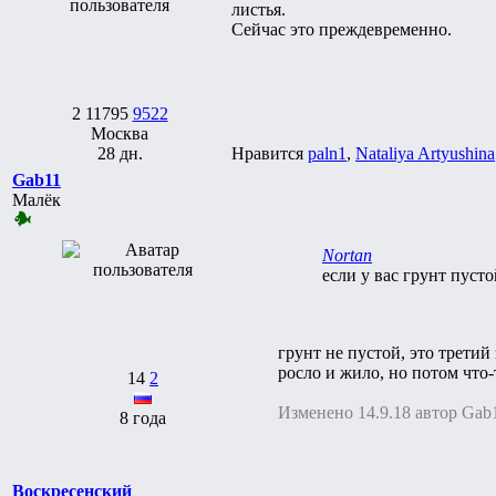
листья.
Сейчас это преждевременно.
2
11795
9522
Москва
28 дн.
Нравится
paln1
,
Nataliya Artyushina
Gab11
Малёк
Nortan
если у вас грунт пуст
грунт не пустой, это третий
росло и жило, но потом что-
14
2
Изменено 14.9.18 автор Gab
8 года
Воскресенский