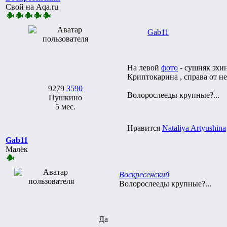
Свой на Aqa.ru
Gab11
На левой
фото
- сушняк эхин
Криптокарина , справа от не
9279
3590
Волорослееды крупные?...
Пушкино
5 мес.
Нравится
Nataliya Artyushina
Gab11
Малёк
Воскресенский
Волорослееды крупные?...
Да