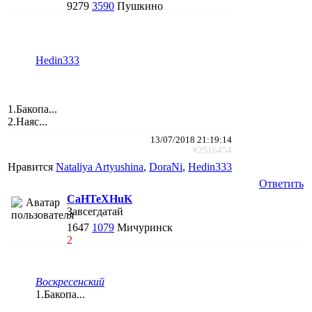
9279
3590
Пушкино
Hedin333
1.Бакопа...
2.Наяс...
13/07/2018 21:19:14
#2516454
Нравится
Nataliya Artyushina
,
DoraNi
,
Hedin333
Ответить
CaHTeXHuK
Завсегдатай
1647
1079
Мичуринск
2
Воскресенский
1.Бакопа...