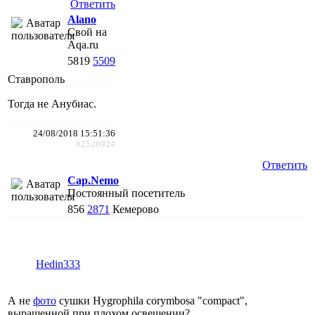
Ответить
Alano
Свой на
Aqa.ru
5819
5509
Ставрополь
Тогда не Анубиас.
24/08/2018 15:51:36
#2526924
Ответить
Cap.Nemo
Постоянный посетитель
856
2871
Кемерово
Hedin333
А не
фото
сушки Hygrophila corymbosa "compact",
выращенной при плохом освещении?