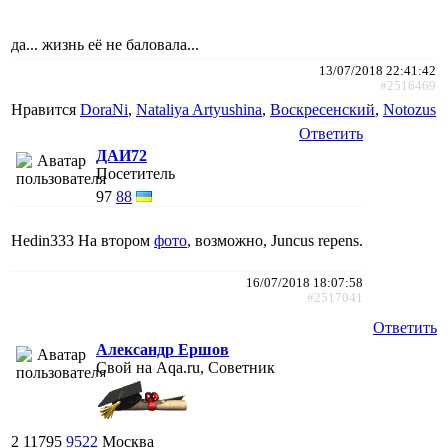
да... жизнь её не баловала...
13/07/2018 22:41:42
#2516469
Нравится
DoraNi
,
Nataliya Artyushina
,
Воскресенский
,
Notozus
Ответить
ДАИ72
Посетитель
97
88
Hedin333 На втором
фото
, возможно, Juncus repens.
16/07/2018 18:07:58
#2517041
Ответить
Александр Ершов
Свой на Aqa.ru, Советник
2
11795
9522
Москва