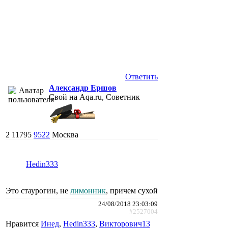
Ответить
Александр Ершов
Свой на Aqa.ru, Советник
2
11795
9522
Москва
Hedin333
Это стаурогин, не
лимонник
, причем сухой
24/08/2018 23:03:09
#2527004
Нравится
Инед
,
Hedin333
,
Викторович13