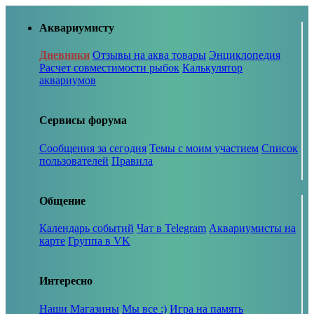
Аквариумисту
Дневники
Отзывы на аква товары
Энциклопедия
Расчет совместимости рыбок
Калькулятор
аквариумов
Сервисы форума
Сообщения за сегодня
Темы с моим участием
Список
пользователей
Правила
Общение
Календарь событий
Чат в Telegram
Аквариумисты на
карте
Группа в VK
Интересно
Наши Магазины
Мы все :)
Игра на память