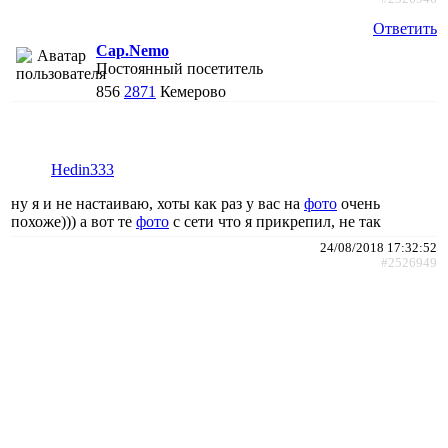
Ответить
Cap.Nemo
Постоянный посетитель
856
2871
Кемерово
Hedin333
ну я и не настаиваю, хоты как раз у вас на
фото
очень
похоже))) а вот те
фото
с сети что я прикрепил, не так
24/08/2018 17:32:52
#2526949