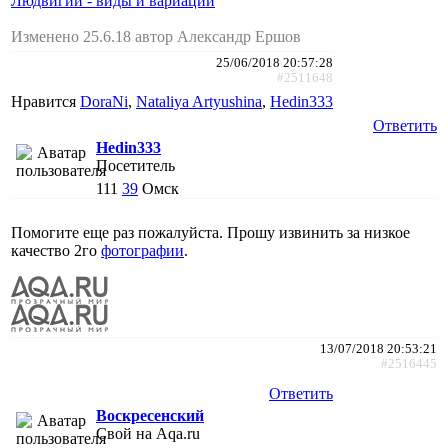
Людвигии - виды и вариации
Изменено 25.6.18 автор Александр Ершов
25/06/2018 20:57:28
#2511648
Нравится
DoraNi
,
Nataliya Artyushina
,
Hedin333
Ответить
Hedin333
Посетитель
111
39
Омск
Помогите еще раз пожалуйста. Прошу извинить за низкое
качество 2го
фотографии
.
13/07/2018 20:53:21
#2516445
Ответить
Воскресенский
Свой на Aqa.ru