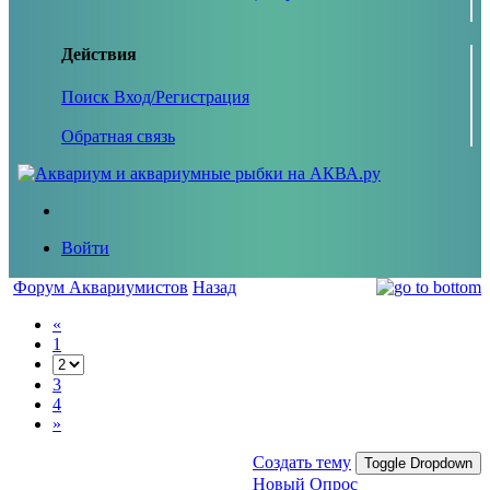
Действия
Поиск
Вход/Регистрация
Обратная связь
Войти
Форум Аквариумистов
Назад
«
1
3
4
»
Создать тему
Toggle Dropdown
Новый Опрос