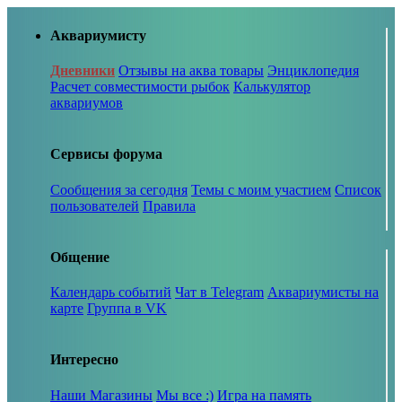
Аквариумисту
Дневники
Отзывы на аква товары
Энциклопедия
Расчет совместимости рыбок
Калькулятор
аквариумов
Сервисы форума
Сообщения за сегодня
Темы с моим участием
Список
пользователей
Правила
Общение
Календарь событий
Чат в Telegram
Аквариумисты на
карте
Группа в VK
Интересно
Наши Магазины
Мы все :)
Игра на память