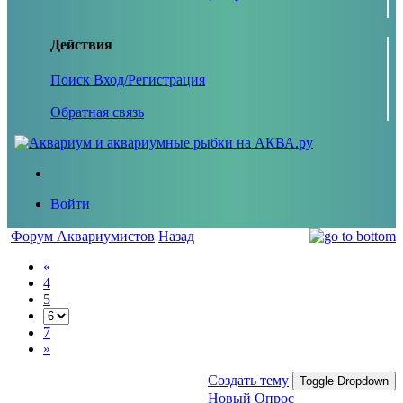
Действия
Поиск
Вход/Регистрация
Обратная связь
Войти
Форум Аквариумистов
Назад
«
4
5
7
»
Создать тему
Toggle Dropdown
Новый Опрос