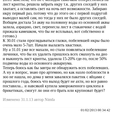
лист крипты, решила забрать икру т.к. других соседей у них
хватает, а оставлять свет на ночь нет возможности. Забираю
икру первый раз, потому что до этого он с первой подругой
выводил малей сам, но тогда у них не было других соседей.
Вобщем достала 5л акву на половину воды из основной аквы
залила, аэрацию, свет, перенесла лист в стаканчике с водой
прижала камешком, что бы не всплывал, вот собственно и
готово.)
К 30.01 стали проглядываться глазки, побелевшей икры было
очень мало 5-7шт. Начали вылазить хвастики.
Ну а 31.01 уже все махали, но стали появляться побелевшие
личинки, что бы их удалить пришлось всех смахнуть на дно
и выкинуть лист крипты, удалила 15-20% где-то, после 50%
подмены воды из основного аквариума.
Теперь боюсь как бы завтра не обнаружить всех побелевших.
А ну и вопрос, знаю про артемию, но как назло поблизости в
зоо не нашла, но дома у меня завалялся пакетик с яйцами с
прошлого года, боюсь что выход будет не ахти, но все равно
поставила... и навсякий купила замороженного циклопа в
брикетиках, смогут ли они его брать или крупноват будет?
Изменено 31.1.13 автор Nimfa
01/02/2013 00:34:42