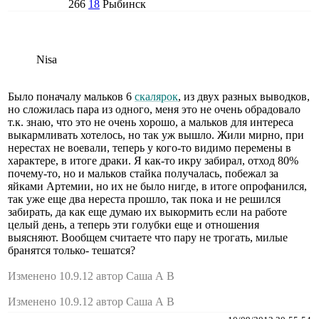
266
18
Рыбинск
Nisa
Было поначалу мальков 6
скалярок
, из двух разных выводков,
но сложилась пара из одного, меня это не очень обрадовало
т.к. знаю, что это не очень хорошо, а мальков для интереса
выкармливать хотелось, но так уж вышло. Жили мирно, при
нерестах не воевали, теперь у кого-то видимо перемены в
характере, в итоге драки. Я как-то икру забирал, отход 80%
почему-то, но и мальков стайка получалась, побежал за
яйками Артемии, но их не было нигде, в итоге опрофанился,
так уже еще два нереста прошло, так пока и не решился
забирать, да как еще думаю их выкормить если на работе
целый день, а теперь эти голубки еще и отношения
выясняют. Вообщем считаете что пару не трогать, милые
бранятся только- тешатся?
Изменено 10.9.12 автор Саша А В
Изменено 10.9.12 автор Саша А В