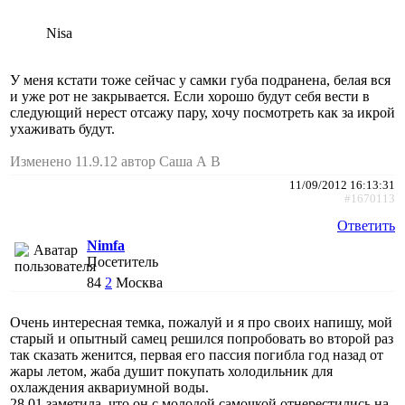
Nisa
У меня кстати тоже сейчас у самки губа подранена, белая вся
и уже рот не закрывается. Если хорошо будут себя вести в
следующий нерест отсажу пару, хочу посмотреть как за икрой
ухаживать будут.
Изменено 11.9.12 автор Саша А В
11/09/2012 16:13:31
#1670113
Ответить
Nimfa
Посетитель
84
2
Москва
Очень интересная темка, пожалуй и я про своих напишу, мой
старый и опытный самец решился попробовать во второй раз
так сказать женится, первая его пассия погибла год назад от
жары летом, жаба душит покупать холодильник для
охлаждения аквариумной воды.
28.01 заметила, что он с молодой самочкой отнерестились на