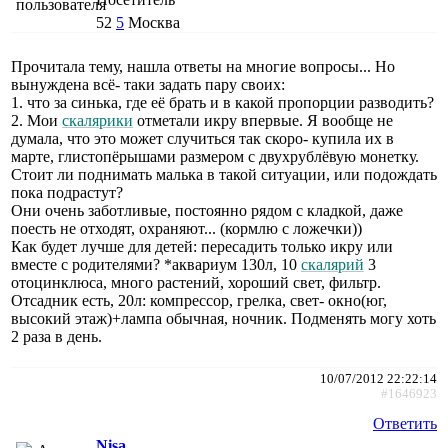
52
5
Москва
Прочитала тему, нашла ответы на многие вопросы... Но
вынуждена всё- таки задать пару своих:
1. что за синька, где её брать и в какой пропорции разводить?
2. Мои
скалярики
отметали икру впервые. Я вообще не
думала, что это может случиться так скоро- купила их в
марте, глистопёрышами размером с двухрублёвую монетку.
Стоит ли поднимать малька в такой ситуации, или подождать
пока подрастут?
Они очень заботливые, постоянно рядом с кладкой, даже
поесть не отходят, охраняют... (кормлю с ложечки))
Как будет лучше для детей: пересадить только икру или
вместе с родителями? *аквариум 130л, 10
скалярий
3
отоцинклюса, много растений, хороший свет, фильтр.
Отсадник есть, 20л: компрессор, грелка, свет- окно(юг,
высокий этаж)+лампа обычная, ночник. Подменять могу хоть
2 раза в день.
10/07/2012 22:22:14
#1646923
Ответить
Nisa