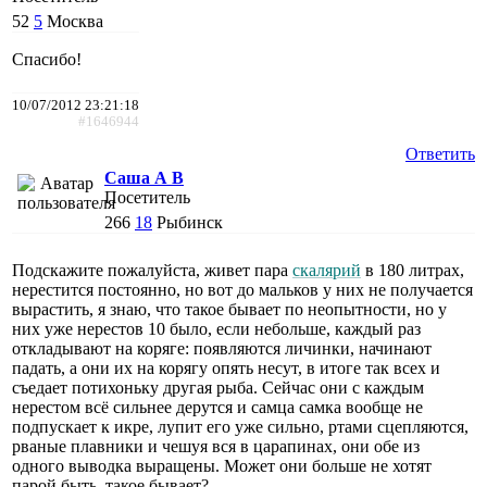
52
5
Москва
Спасибо!
10/07/2012 23:21:18
#1646944
Ответить
Саша А В
Посетитель
266
18
Рыбинск
Подскажите пожалуйста, живет пара
скалярий
в 180 литрах,
нерестится постоянно, но вот до мальков у них не получается
вырастить, я знаю, что такое бывает по неопытности, но у
них уже нерестов 10 было, если небольше, каждый раз
откладывают на коряге: появляются личинки, начинают
падать, а они их на корягу опять несут, в итоге так всех и
съедает потихоньку другая рыба. Сейчас они с каждым
нерестом всё сильнее дерутся и самца самка вообще не
подпускает к икре, лупит его уже сильно, ртами сцепляются,
рваные плавники и чешуя вся в царапинах, они обе из
одного выводка выращены. Может они больше не хотят
парой быть, такое бывает?