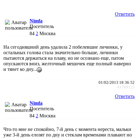
Ответить
Nimfa
Посетитель
84
2
Москва
На сегодняшний день удалила 2 побелевшие личинки, у
остальных голова стала значительно больше, личинки
пытаются держаться на плаву, но не осознано еще, патом
опускаются вниз, желточный мешочек еще полный наверно
и тянет ко дну...
01/02/2013 18:36:52
#1769125
Ответить
Nimfa
Посетитель
84
2
Москва
Что-то мне не спокойно, 7-й день с момента нереста, мальки
уже 3-й день елозят по дну и стеклам временами плавают но