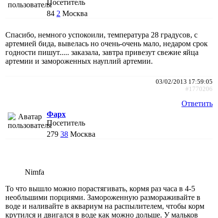
Посетитель
84
2
Москва
Спасибо, немного успокоили, температура 28 градусов, с
артемией бида, вывелась но очень-очень мало, недаром срок
годности пишут..... заказала, завтра привезут свежие яйца
артемии и замороженных науплий артемии.
03/02/2013 17:59:05
#1770206
Ответить
Фарх
Посетитель
279
38
Москва
Nimfa
То что вышло можно порастягивать, кормя раз часа в 4-5
необльшими порциями. Замороженную размораживайте в
воде и наливайте в аквариум на распылителем, чтобы корм
крутился и двигался в воде как можно дольше. У мальков