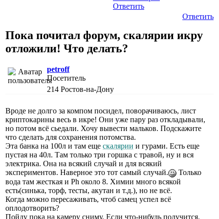
Ответить
Ответить
Пока почитал форум, скалярии икру
отложили! Что делать?
petroff
Посетитель
214
Ростов-на-Дону
Вроде не долго за компом посидел, поворачиваюсь, лист
криптокарины весь в икре! Они уже пару раз откладывали,
но потом всё сьедали. Хочу вывести мальков. Подскажите
что сделать для сохранения потомства.
Эта банка на 100л и там еще
скалярии
и гурами. Есть еще
пустая на 40л. Там только три горшка с травой, ну и вся
электрика. Она на всякий случай и для всякий
экспериментов. Наверное это тот самый случай.
Только
вода там жесткая и Ph около 8. Химии много всякой
есть(синька, торф, тесты, акутан и т.д.), но не всё.
Когда можно пересаживать, чтоб самец успел всё
оплодотворить?
Пойду пока на камеру сниму. Если что-нибудь получится,