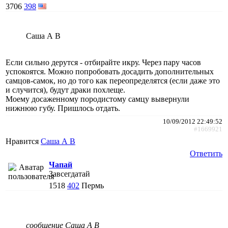
3706
398
Саша А В
Если сильно дерутся - отбирайте икру. Через пару часов
успокоятся. Можно попробовать досадить дополнительных
самцов-самок, но до того как переопределятся (если даже это
и случится), будут драки похлеще.
Моему досаженному породистому самцу вывернули
нижнюю губу. Пришлось отдать.
10/09/2012 22:49:52
#1669921
Нравится
Саша А В
Ответить
Чапай
Завсегдатай
1518
402
Пермь
сообщение Саша А В