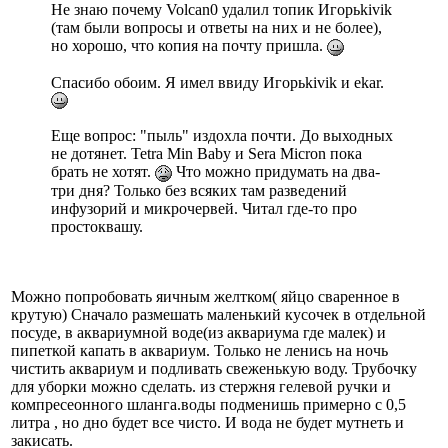
Не знаю почему Volcan0 удалил топик Игорьkivik
(там были вопросы и ответы на них и не более),
но хорошо, что копия на почту пришла.
Спасибо обоим. Я имел ввиду Игорьkivik и ekar.
Еще вопрос: "пыль" издохла почти. До выходных
не дотянет. Tetra Min Baby и Sera Micron пока
брать не хотят.
Что можно придумать на два-
три дня? Только без всяких там разведений
инфузорий и микрочервей. Читал где-то про
простоквашу.
Можно попробовать яичным желтком( яйцо сваренное в
крутую) Сначало размешать маленький кусочек в отдельной
посуде, в аквариумной воде(из аквариума где малек) и
пипеткой капать в аквариум. Только не ленись на ночь
чистить аквариум и подливать свеженькую воду. Трубочку
для уборки можно сделать. из стержня гелевой ручки и
компресеонного шланга.воды подменишь примерно с 0,5
литра , но дно будет все чисто. И вода не будет мутнеть и
закисать.