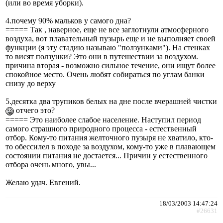
(или во время уборки).
4.почему 90% мальков у самого дна?
===== Так , наверное, еще не все заглотнули атмосферного
воздуха, вот плавательный пузырь еще и не выполняет своей
функции (я эту стадию называю "ползунками"). На стенках
то висят ползунки? Это они в путешествии за воздухом.
причина вторая - возможно сильное течение, они ищут более
спокойное место. Очень любят собираться по углам банки
снизу до верху
5.десятка два трупиков белых на дне после вчерашней чистки
отчего это?
===== Это наиболее слабое население. Наступил период
самого страшного природного процесса - естественный
отбор. Кому-то питания желточного пузыря не хватило, кто-
то обессилел в походе за воздухом, кому-то уже в плавающем
состоянии питания не достается... Причин у естественного
отбора очень много, увы...
Желаю удач. Евгений.
18/03/2003 14:47:24
#26631