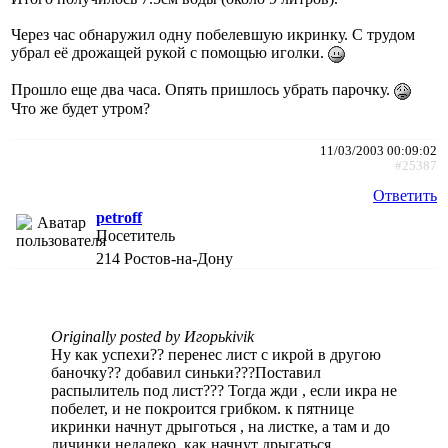
Через час обнаружил одну побелевшую икринку. С трудом
убрал её дрожащей рукой с помощью иголки.
Прошло еще два часа. Опять пришлось убрать парочку.
Что же будет утром?
11/03/2003 00:09:02
#25387
Ответить
petroff
Посетитель
214
Ростов-на-Дону
Originally posted by Игорьkivik
Ну как успехи?? перенес лист с икрой в другою
баночку?? добавил синьки???Поставил
распылитель под лист??? Тогда жди , если икра не
побелет, и не покроится грибком. к пятнице
икринки начнут дрыготься , на листке, а там и до
личинки недалеко. как начнут дрыгаться