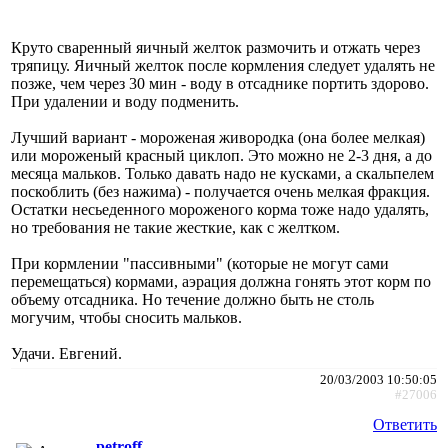
Круто сваренный яичный желток размочить и отжать через
тряпицу. Яичный желток после кормления следует удалять не
позже, чем через 30 мин - воду в отсаднике портить здорово.
При удалении и воду подменить.
Лучший вариант - мороженая живородка (она более мелкая)
или мороженый красный циклоп. Это можно не 2-3 дня, а до
месяца мальков. Только давать надо не кусками, а скальпелем
поскоблить (без нажима) - получается очень мелкая фракция.
Остатки несьеденного мороженого корма тоже надо удалять,
но требования не такие жесткие, как с желтком.
При кормлении "пассивными" (которые не могут сами
перемещаться) кормами, аэрация должна гонять этот корм по
объему отсадника. Но течение должно быть не столь
могучим, чтобы сносить мальков.
Удачи. Евгений.
20/03/2003 10:50:05
#27006
Ответить
petroff