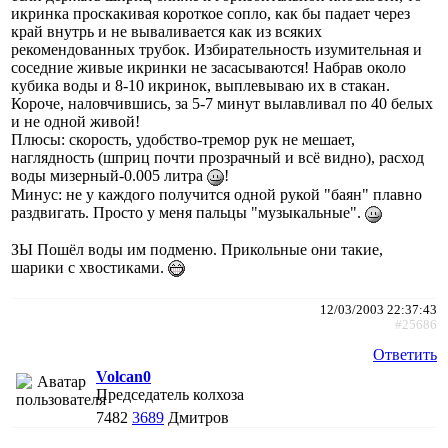
икринка проскакивая короткое сопло, как бы падает через
край внутрь и не вываливается как из всяких
рекомендованных трубок. Избирательность изумительная и
соседние живые икринки не засасываются! Набрав около
кубика воды и 8-10 икринок, выплевываю их в стакан.
Короче, наловчившись, за 5-7 минут вылавливал по 40 белых
и не одной живой!
Плюсы: скорость, удобство-тремор рук не мешает,
наглядность (шприц почти прозрачный и всё видно), расход
воды мизерный-0.005 литра
!
Минус: не у каждого получится одной рукой "баян" плавно
раздвигать. Просто у меня пальцы "музыкальные".
ЗЫ Пошёл воды им подменю. Прикольные они такие,
шарики с хвостиками.
12/03/2003 22:37:43
#25686
Ответить
Volcan0
Председатель колхоза
7482
3689
Дмитров