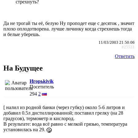
стрехнуть?
Да не трогай ты её, белую Ну проподет еще с десяток , значит
плохо оплодотворена. лучше личинку когда стрехнешь тогда
и белые уберешь.
11/03/2003 21:50:06
#25531
Ответить
На Будущее
Игорьkivik
Посетитель
294
2
[ налил из родной банки (через губку) около 5-6 литров и
добавил 0.5л дистиллированной; поставил грелку (на 28
градусов), термометр и кислород.
В результате: вода всё равно с мелкой грязью, температура
установилась на 29.