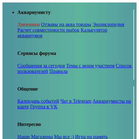
Аквариумисту
Дневники
Отзывы на аква товары
Энциклопедия
Расчет совместимости рыбок
Калькулятор
аквариумов
Сервисы форума
Сообщения за сегодня
Темы с моим участием
Список
пользователей
Правила
Общение
Календарь событий
Чат в Telegram
Аквариумисты на
карте
Группа в VK
Интересно
Наши Магазины
Мы все :)
Игра на память