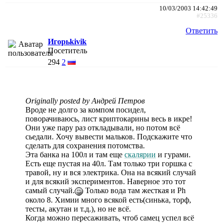
10/03/2003 14:42:49
#25336
Ответить
Игорьkivik
Посетитель
294
2
Originally posted by Андрей Петров
Вроде не долго за компом посидел,
поворачиваюсь, лист криптокарины весь в икре!
Они уже пару раз откладывали, но потом всё
сьедали. Хочу вывести мальков. Подскажите что
сделать для сохранения потомства.
Эта банка на 100л и там еще
скалярии
и гурами.
Есть еще пустая на 40л. Там только три горшка с
травой, ну и вся электрика. Она на всякий случай
и для всякий экспериментов. Наверное это тот
самый случай.
Только вода там жесткая и Ph
около 8. Химии много всякой есть(синька, торф,
тесты, акутан и т.д.), но не всё.
Когда можно пересаживать, чтоб самец успел всё