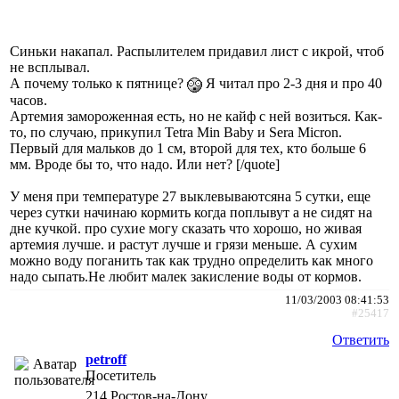
Синьки накапал. Распылителем придавил лист с икрой, чтоб
не всплывал.
А почему только к пятнице?
Я читал про 2-3 дня и про 40
часов.
Артемия замороженная есть, но не кайф с ней возиться. Как-
то, по случаю, прикупил Tetra Min Baby и Sera Micron.
Первый для мальков до 1 см, второй для тех, кто больше 6
мм. Вроде бы то, что надо. Или нет? [/quote]
У меня при температуре 27 выклевываютсяна 5 сутки, еще
через сутки начинаю кормить когда поплывут а не сидят на
дне кучкой. про сухие могу сказать что хорошо, но живая
артемия лучше. и растут лучше и грязи меньше. А сухим
можно воду поганить так как трудно определить как много
надо сыпать.Не любит малек закисление воды от кормов.
11/03/2003 08:41:53
#25417
Ответить
petroff
Посетитель
214
Ростов-на-Дону