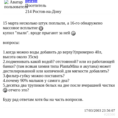
petroff
Посетитель
214
Ростов-на-Дону
15 марта несколько штук поплыли, а 16-го обнаружено
массовое всплытие
купил "пыли". вроде прыгают за ней
вопросы:
1.когда можно воды добавить до верху?(примерно 40л,
высота около 35см)
2.подменивать какой водой? отстоянной? или из работающей
банки? (там всякая химия типа PlantaMina и акутана) может
дистилированной или кипяченой для мягкости добавлять?
3.фильтр-губку можно поставить?
4.почему 90% мальков у самого дна?
5.десятка два трупиков белых на дне после вчерашней чистки
отчего это?
Буду рад ответам хотя бы на часть вопросов.
17/03/2003 23:56:07
#26506