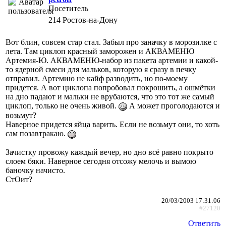
Посетитель
214
Ростов-на-Дону
Вот блин, совсем стар стал. Забыл про заначку в морозилке с
лета. Там циклоп красный заморожен и АКВАМЕНЮ
Артемия-Ю. АКВАМЕНЮ-набор из пакета артемии и какой-
то ядерной смеси для мальков, которую я сразу в печку
отправил. Артемию не кайф разводить, но по-моему
придется. А вот циклопа попробовал покрошить, а ошмётки
на дно падают и мальки не врубаются, что это тот же самый
циклоп, только не очень живой.
А может проголодаются и
возьмут?
Наверное придется яйца варить. Если не возьмут они, то хоть
сам позавтракаю.
Зачистку провожу каждый вечер, но дно всё равно покрыто
слоем бяки. Наверное сегодня отсожу мелочь и вымою
баночку начисто.
СтОит?
20/03/2003 17:31:06
#27120
Ответить