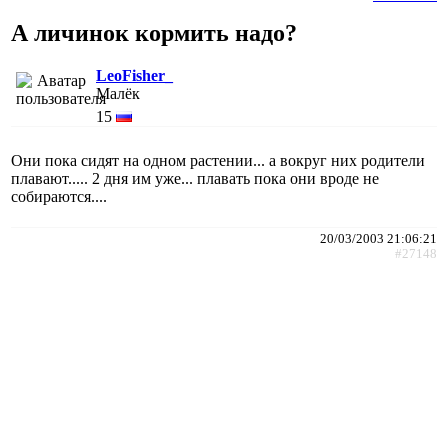
А личинок кормить надо?
LeoFisher_
Малёк
15
Они пока сидят на одном растении... а вокруг них родители
плавают..... 2 дня им уже... плавать пока они вроде не
собираются....
20/03/2003 21:06:21
#27148