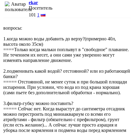
ekar
Посетитель
101
1
вопросы:
1.когда можно воды добавить до верху?(примерно 40л,
высота около 35см)
====Только когда мальки поплывут в "свободное" плавание.
Не течением их несет, а они сами уже уверенно могут
изменять направление движение.
2.подменивать какой водой? отстоянной? или из работающей
банки?
===== Отстоянной, не менее суток и при большой площади
испарения. При условии, что вода из под крана хорошая
(сами пьете без дополнительной обработки - нормально).
3.фильтр-губку можно поставить?
===== Сейчас нет. Когда вырастут до сантиметра отсадник
можно перестроить под миниаквариум со всеми его
атрибутами - фильтр (обязательно с префильтром), грунт
(если есть желание)... А сейчас лучше просто аэрация и
уборка после кормления и подмена воды перед кормлением