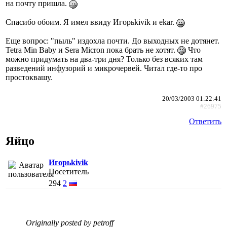
на почту пришла.
Спасибо обоим. Я имел ввиду Игорьkivik и ekar.
Еще вопрос: "пыль" издохла почти. До выходных не дотянет.
Tetra Min Baby и Sera Micron пока брать не хотят.
Что
можно придумать на два-три дня? Только без всяких там
разведений инфузорий и микрочервей. Читал где-то про
простоквашу.
20/03/2003 01:22:41
#26975
Ответить
Яйцо
Игорьkivik
Посетитель
294
2
Originally posted by petroff