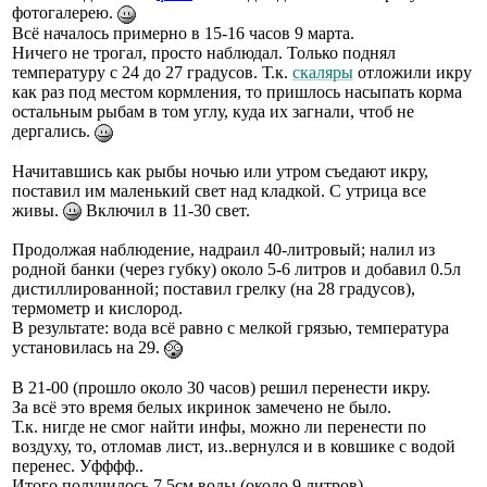
фотогалерею.
Всё началось примерно в 15-16 часов 9 марта.
Ничего не трогал, просто наблюдал. Только поднял
температуру с 24 до 27 градусов. Т.к.
скаляры
отложили икру
как раз под местом кормления, то пришлось насыпать корма
остальным рыбам в том углу, куда их загнали, чтоб не
дергались.
Начитавшись как рыбы ночью или утром съедают икру,
поставил им маленький свет над кладкой. С утрица все
живы.
Включил в 11-30 свет.
Продолжая наблюдение, надраил 40-литровый; налил из
родной банки (через губку) около 5-6 литров и добавил 0.5л
дистиллированной; поставил грелку (на 28 градусов),
термометр и кислород.
В результате: вода всё равно с мелкой грязью, температура
установилась на 29.
В 21-00 (прошло около 30 часов) решил перенести икру.
За всё это время белых икринок замечено не было.
Т.к. нигде не смог найти инфы, можно ли перенести по
воздуху, то, отломав лист, из..вернулся и в ковшике с водой
перенес. Уфффф..
Итого получилось 7.5см воды (около 9 литров).