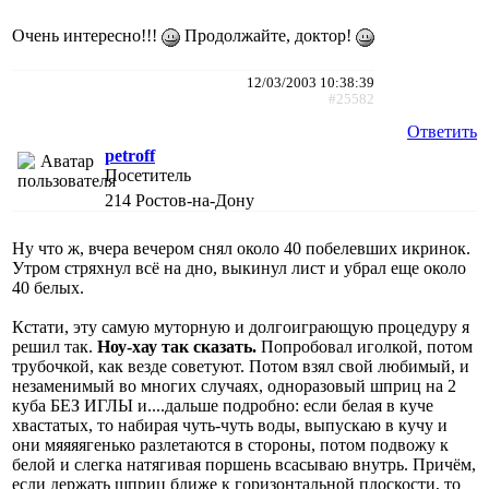
Очень интересно!!!
Продолжайте, доктор!
12/03/2003 10:38:39
#25582
Ответить
petroff
Посетитель
214
Ростов-на-Дону
Ну что ж, вчера вечером снял около 40 побелевших икринок.
Утром стряхнул всё на дно, выкинул лист и убрал еще около
40 белых.
Кстати, эту самую муторную и долгоиграющую процедуру я
решил так.
Ноу-хау так сказать.
Попробовал иголкой, потом
трубочкой, как везде советуют. Потом взял свой любимый, и
незаменимый во многих случаях, одноразовый шприц на 2
куба БЕЗ ИГЛЫ и....дальше подробно: если белая в куче
хвастатых, то набирая чуть-чуть воды, выпускаю в кучу и
они мяяяягенько разлетаются в стороны, потом подвожу к
белой и слегка натягивая поршень всасываю внутрь. Причём,
если держать шприц ближе к горизонтальной плоскости, то