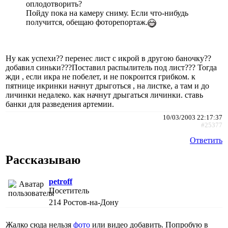
оплодотворить?
Пойду пока на камеру сниму. Если что-нибудь
получится, обещаю фоторепортаж.
Ну как успехи?? перенес лист с икрой в другою баночку??
добавил синьки???Поставил распылитель под лист??? Тогда
жди , если икра не побелет, и не покроится грибком. к
пятнице икринки начнут дрыготься , на листке, а там и до
личинки недалеко. как начнут дрыгаться личинки. ставь
банки для разведения артемии.
10/03/2003 22:17:37
#25377
Ответить
Рассказываю
petroff
Посетитель
214
Ростов-на-Дону
Жалко сюда нельзя
фото
или видео добавить. Попробую в