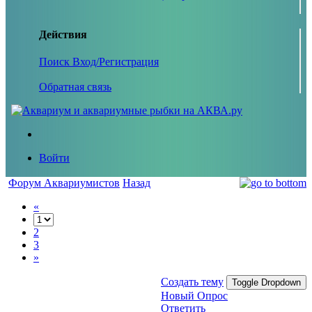
Действия
Поиск
Вход/Регистрация
Обратная связь
Войти
Форум Аквариумистов
Назад
«
2
3
»
Создать тему
Toggle Dropdown
Новый Опрос
Ответить