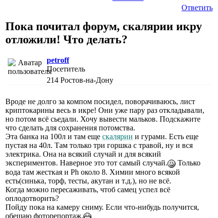
Ответить
Пока почитал форум, скалярии икру
отложили! Что делать?
petroff
Посетитель
214
Ростов-на-Дону
Вроде не долго за компом посидел, поворачиваюсь, лист
криптокарины весь в икре! Они уже пару раз откладывали,
но потом всё сьедали. Хочу вывести мальков. Подскажите
что сделать для сохранения потомства.
Эта банка на 100л и там еще
скалярии
и гурами. Есть еще
пустая на 40л. Там только три горшка с травой, ну и вся
электрика. Она на всякий случай и для всякий
экспериментов. Наверное это тот самый случай.
Только
вода там жесткая и Ph около 8. Химии много всякой
есть(синька, торф, тесты, акутан и т.д.), но не всё.
Когда можно пересаживать, чтоб самец успел всё
оплодотворить?
Пойду пока на камеру сниму. Если что-нибудь получится,
обещаю фоторепортаж.