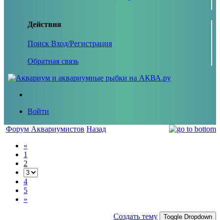
Действия
Поиск
Вход/Регистрация
Обратная связь
Войти
Форум Аквариумистов
Назад
«
1
2
4
5
»
Создать тему
Toggle Dropdown