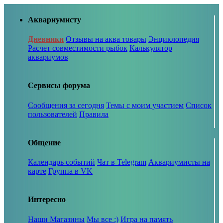
Аквариумисту
Дневники
Отзывы на аква товары
Энциклопедия
Расчет совместимости рыбок
Калькулятор
аквариумов
Сервисы форума
Сообщения за сегодня
Темы с моим участием
Список
пользователей
Правила
Общение
Календарь событий
Чат в Telegram
Аквариумисты на
карте
Группа в VK
Интересно
Наши Магазины
Мы все :)
Игра на память