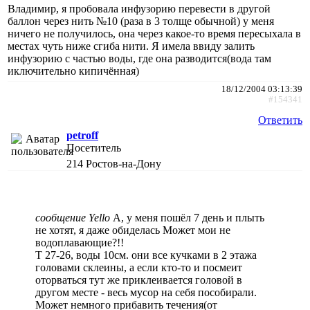
Владимир, я пробовала инфузорию перевести в другой
баллон через нить №10 (раза в 3 толще обычной) у меня
ничего не получилось, она через какое-то время пересыхала в
местах чуть ниже сгиба нити. Я имела ввиду залить
инфузорию с частью воды, где она разводится(вода там
иключительно кипичённая)
18/12/2004 03:13:39
#154341
Ответить
petroff
Посетитель
214
Ростов-на-Дону
сообщение Yello
А, у меня пошёл 7 день и плыть
не хотят, я даже обиделась Может мои не
водоплавающие?!!
T 27-26, воды 10см. они все кучками в 2 этажа
головами склеины, а если кто-то и посмеит
оторваться тут же приклеивается головой в
другом месте - весь мусор на себя пособирали.
Может немного прибавить течения(от