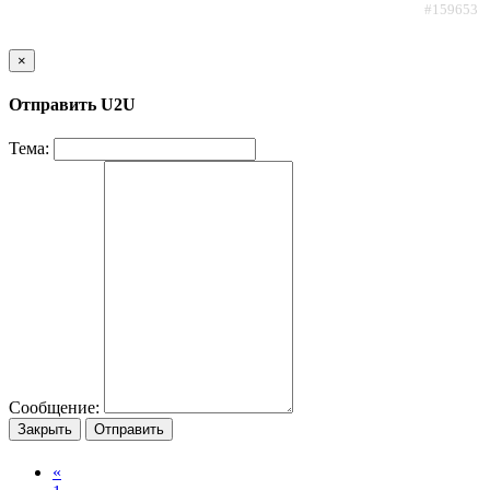
#159653
×
Отправить U2U
Тема:
Сообщение:
Закрыть
Отправить
«