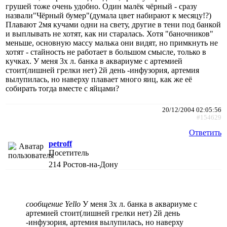
грушей тоже очень удобно. Один малёк чёрный - сразу
назвали"Чёрный бумер"(думала цвет набирают к месяцу!?)
Плавают 2мя кучами одни на свету, другие в тени под банкой
и выплывать не хотят, как ни старалась. Хотя "баночников"
меньше, основную массу малька они видят, но примкнуть не
хотят - стайность не работает в большом смысле, только в
кучках. У меня 3х л. банка в аквариуме с артемией
стоит(лишней грелки нет) 2й день -инфузория, артемия
вылупилась, но наверху плавает много яиц, как же её
собирать тогда вместе с яйцами?
20/12/2004 02:05:56
#154629
Ответить
petroff
Посетитель
214
Ростов-на-Дону
сообщение Yello
У меня 3х л. банка в аквариуме с
артемией стоит(лишней грелки нет) 2й день
-инфузория, артемия вылупилась, но наверху