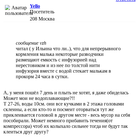
Yello
Посетитель
208
Москва
сообщение vzh
читал ( у Ильина что ли..), что для непрерывного
кормления малька некоторые разводчики
размещают емкость с инфузорией над
нерестовиком и из нее по толстой нити
инфузория вместе с водой стекает малькам в
прокорм 24 часа в сутки.
А, у меня пошёл 7 день и плыть не хотят, я даже обиделась
Может мои не водоплавающие?!!
T 27-26, воды 10см. они все кучками в 2 этажа головами
склеины, а если кто-то и посмеит оторваться тут же
приклеивается головой в другом месте - весь мусор на себя
пособирали. Может немного прибавить течения(от
компрессора) чтоб их колыхало сильнее тогда не будут так
клеиться друг другу?