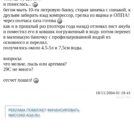
и понеслась...
бегом мыть 10-ти литровую банку, старая заначка с синькой, к
друзьям забирать взад компрессор, грелка из ящика и ОППА!
через полчаса хата готова
как и в прошлый раз (полтора года назад) отломал лист ануба
и поместил его в ковшик погруженный в воду. потом перенес
в маленькую баночку с профильтрованной водой из
основного и перелил.
получилось около 4.5-5л и 7,5см воды.
вопросы:
что мельче, пыль или артемия?
29С не много?
отсчет пошел!
18/11/2004 01:18:41
#145794