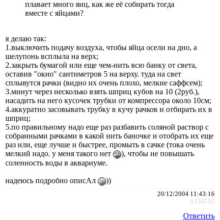
плавает много яиц, как же её собирать тогда
вместе с яйцами?
я делаю так:
1.выключить подачу воздуха, чтобы яйца осели на дно, а
шелупонь всплыла на верх;
2.закрыть бумагой или еще чем-нить всю банку от света,
оставив "окно" сантиметров 5 на верху. туда на свет
сплывутся рачки (видно их очень плохо, мелкие саффсем);
3.минут через несколько взять шприц кубов на 10 (2руб.),
насадить на него кусочек трубки от компрессора около 10см;
4.аккуратно засовывать трубку в кучу рачков и отбирать их в
шприц;
5.по правильному надо еще раз разбавить соляной раствор с
собранными рачками в какой нить баночке и отобрать их еще
раз или, еще лучше и быстрее, промыть в сачке (тока очень
мелкий надо. у меня такого нет
), чтобы не повышать
соленность воды в аквариуме.
надеюсь подробно описАл
))
20/12/2004 11:43:16
#154753
Ответить