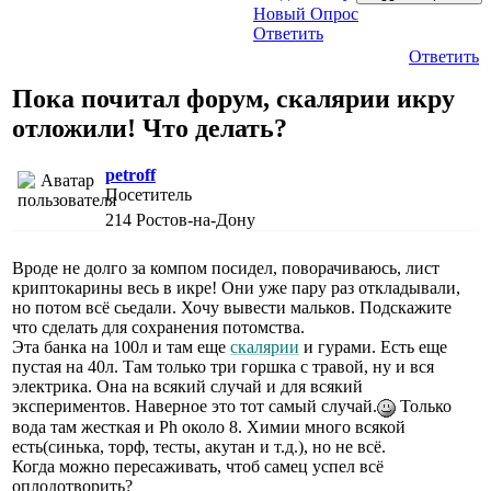
Новый Опрос
Ответить
Ответить
Пока почитал форум, скалярии икру
отложили! Что делать?
petroff
Посетитель
214
Ростов-на-Дону
Вроде не долго за компом посидел, поворачиваюсь, лист
криптокарины весь в икре! Они уже пару раз откладывали,
но потом всё сьедали. Хочу вывести мальков. Подскажите
что сделать для сохранения потомства.
Эта банка на 100л и там еще
скалярии
и гурами. Есть еще
пустая на 40л. Там только три горшка с травой, ну и вся
электрика. Она на всякий случай и для всякий
экспериментов. Наверное это тот самый случай.
Только
вода там жесткая и Ph около 8. Химии много всякой
есть(синька, торф, тесты, акутан и т.д.), но не всё.
Когда можно пересаживать, чтоб самец успел всё
оплодотворить?