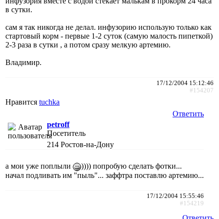
инфузория вместе с водой стекает малькам в прокорм 24 часа
в сутки.
сам я так никогда не делал. инфузорию использую только как
стартовый корм - первые 1-2 суток (самую малость пипеткой)
2-3 раза в сутки , а потом сразу мелкую артемию.
Владимир.
17/12/2004 15:12:46
#154207
Нравится
tuchka
Ответить
petroff
Посетитель
214
Ростов-на-Дону
а мои уже поплыли
)))) попробую сделать фотки...
начал подливать им "пыль"... заффтра поставлю артемию...
17/12/2004 15:55:46
#154219
Ответить