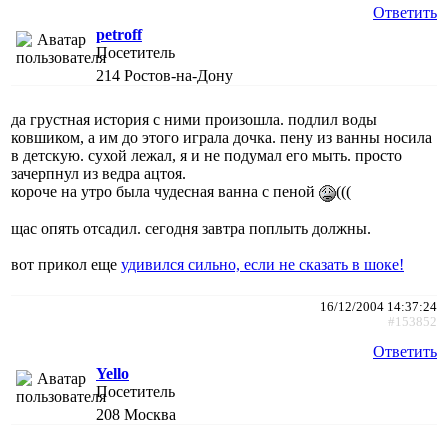
Ответить
petroff
Посетитель
214
Ростов-на-Дону
да грустная история с ними произошла. подлил воды
ковшиком, а им до этого играла дочка. пену из ванны носила
в детскую. сухой лежал, я и не подумал его мыть. просто
зачерпнул из ведра ацтоя.
короче на утро была чудесная ванна с пеной
(((
щас опять отсадил. сегодня завтра поплыть должны.
вот прикол еще
удивился сильно, если не сказать в шоке!
16/12/2004 14:37:24
#153852
Ответить
Yello
Посетитель
208
Москва