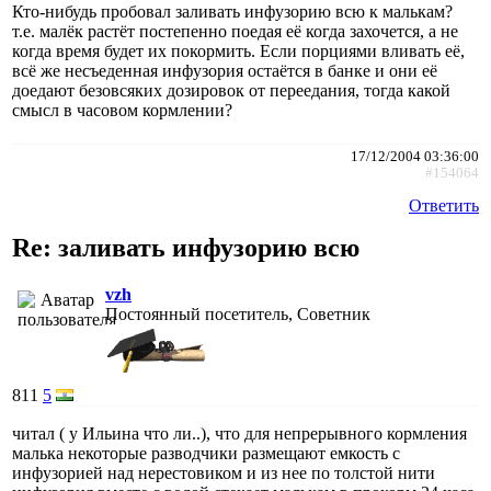
Кто-нибудь пробовал заливать инфузорию всю к малькам?
т.е. малёк растёт постепенно поедая её когда захочется, а не
когда время будет их покормить. Если порциями вливать её,
всё же несъеденная инфузория остаётся в банке и они её
доедают безовсяких дозировок от переедания, тогда какой
смысл в часовом кормлении?
17/12/2004 03:36:00
#154064
Ответить
Re: заливать инфузорию всю
vzh
Постоянный посетитель, Советник
811
5
читал ( у Ильина что ли..), что для непрерывного кормления
малька некоторые разводчики размещают емкость с
инфузорией над нерестовиком и из нее по толстой нити