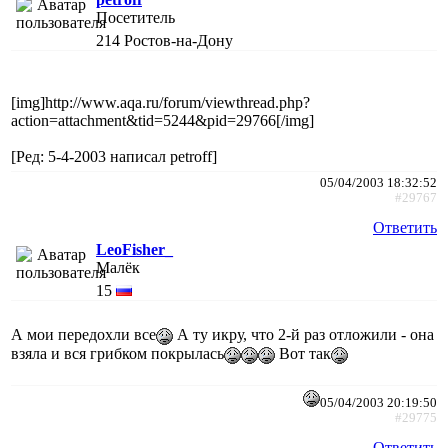
Посетитель
214
Ростов-на-Дону
[img]http://www.aqa.ru/forum/viewthread.php?
action=attachment&tid=5244&pid=29766[/img]
[Ред: 5-4-2003 написал petroff]
05/04/2003 18:32:52
#29767
Ответить
LeoFisher_
Малёк
15
А мои передохли все
А ту икру, что 2-й раз отложили - она
взяла и вся грибком покрылась
Вот так
05/04/2003 20:19:50
#29775
Ответить