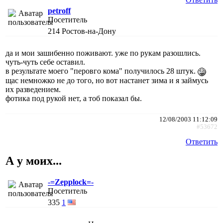
petroff
Посетитель
214
Ростов-на-Дону
да и мои зашибенно поживают. уже по рукам разошлись.
чуть-чуть себе оставил.
в результате моего "перовго кома" получилось 28 штук.
щас немножко не до того, но вот настанет зима и я займусь
их разведением.
фотика под рукой нет, а тоб показал бы.
12/08/2003 11:12:09
#53672
Ответить
А у моих...
-=Zepplock=-
Посетитель
335
1