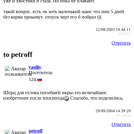
уже и хвостики и глаза. Но пока не плавают.
такой вопрос. есть ли хоть маленький шанс что ини 5 дней
без корма проьивут. отпуск черт его б побрал (((
12/08/2003 19:44:11
#53767
Ответить
to petroff
vasiliy
Посетитель
124
Шпрц для отлова погибшей икры-это величайшее
изобретение после влосипеда
Спасибо, что поделились.
29/09/2004 14:39:29
#133928
Ответить
petroff