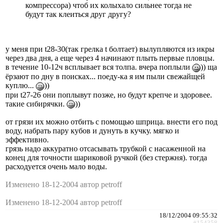
компрессора) чтоб их колыхало сильнее тогда не
будут так клеиться друг другу?
у меня при t28-30(так грелка t болтает) вылупляются из икры
через два дня, а еще через 4 начинают плыть первые пловцы.
в течение 10-12ч всплывает вся толпа. вчера поплыли
)) ща
ёрзают по дну в поисках... поеду-ка я им пыли свежайщей
куплю...
))
при t27-26 они поплывут позже, но будут крепче и здоровее.
такие сибирячки.
))
от грязи их можно отбить с помощью шприца. внести его под
воду, набрать пару кубов и дунуть в кучку. мягко и
эффективно.
грязь надо аккуратно отсасывать трубкой с насаженной на
конец для точности шариковой ручкой (без стержня). тогда
расходуется очень мало воды.
Изменено 18-12-2004 автор petroff
Изменено 18-12-2004 автор petroff
18/12/2004 09:55:32
#154358