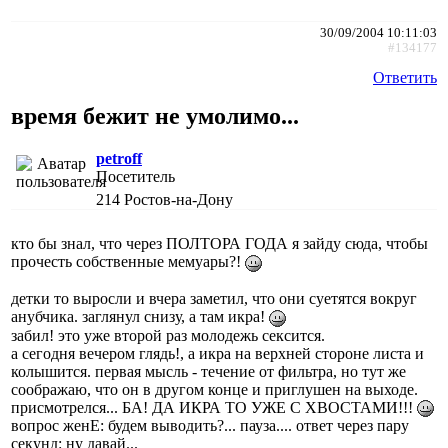
30/09/2004 10:11:03
#134177
Ответить
время бежит не умолимо...
petroff
Посетитель
214
Ростов-на-Дону
кто бы знал, что через ПОЛТОРА ГОДА я зайду сюда, чтобы
прочесть собственные мемуары?!
детки то выросли и вчера заметил, что они суетятся вокруг
анубчика. заглянул снизу, а там икра!
забил! это уже второй раз молодежь сексится.
а сегодня вечером глядь!, а икра на верхней стороне листа и
колышится. первая мысль - течение от фильтра, но тут же
соображаю, что он в другом конце и приглушен на выходе.
присмотрелся... БА! ДА ИКРА ТО УЖЕ С ХВОСТАМИ!!!
вопрос женЕ: будем выводить?... пауза.... ответ через пару
секунд: ну давай...