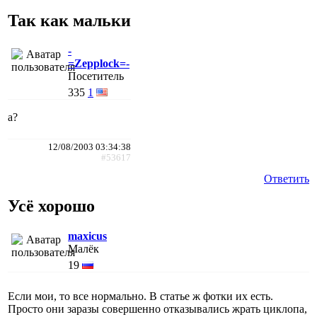
Taк как мальки
-
=Zepplock=-
Посетитель
335
1
а?
12/08/2003 03:34:38
#53617
Ответить
Усё хорошо
maxicus
Малёк
19
Если мои, то все нормально. В статье ж фотки их есть.
Просто они заразы совершенно отказывались жрать циклопа,