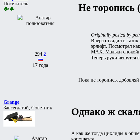
Посетитель
Не торопись 
Originally posted by petr
Вчера отсадил в тазик
эрлифт. Посмотрел как
МАХ. Мальки спокойн
294
2
Теперь руки чешутся в
17 года
Пока не торопись, добовляй
Grange
Завсегдатай, Советник
Однако ж скал
А как же тогда цихлиды в обще
копошатся.