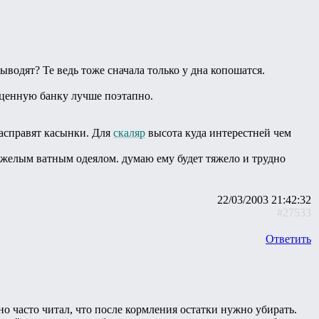
водят? Те ведь тоже сначала только у дна копошатся.
ноценную банку лучше поэтапно.
расправят касынки. Для
скаляр
высота куда интерестней чем
тяжелым ватным одеялом. думаю ему будет тяжело и трудно
22/03/2003 21:42:32
#27533
Ответить
но часто читал, что после кормления остатки нужно убирать.