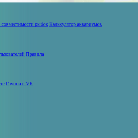
т совместимости рыбок
Калькулятор аквариумов
льзователей
Правила
те
Группа в VK