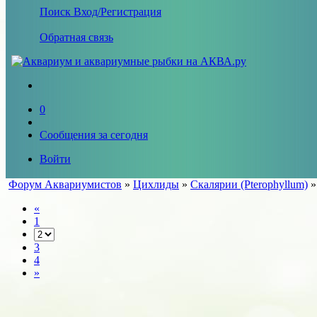
Поиск
Вход/Регистрация
Обратная связь
0
Сообщения за сегодня
Войти
Форум Аквариумистов
»
Цихлиды
»
Скалярии (Pterophyllum)
«
1
3
4
»