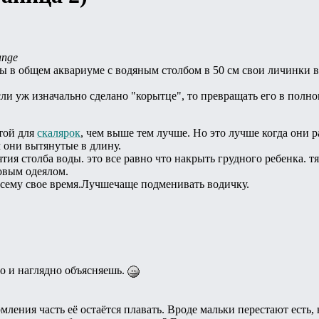
ange
ы в общем аквариуме с водяным столбом в 50 см свои личинки вы
сли уж изначально сделано "корытце", то превращать его в пол
той для
скалярок
, чем выше тем лучше. Но это лучше когда они 
м они вытянутые в длину.
тия столба воды. это все равно что накрыть грудного ребенка. 
овым одеялом.
 всему свое время.Лучшечаще подменивать водичку.
во и наглядно объясняешь.
ения часть её остаётся плавать. Вроде мальки перестают есть, 