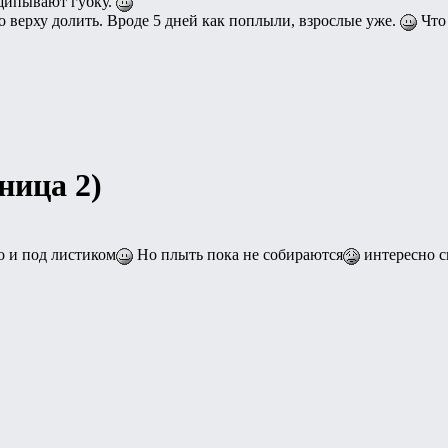
щипывают губку.
о верху долить. Вроде 5 дней как поплыли, взрослые уже.
Что
аница 2)
о и под листиком
Но плыть пока не собираются
интересно с