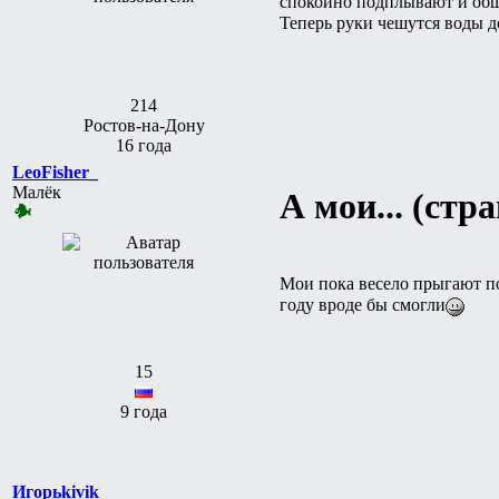
спокойно подплывают и об
Теперь руки чешутся воды д
214
Ростов-на-Дону
16 года
LeoFisher_
Малёк
А мои... (стр
Мои пока весело прыгают п
году вроде бы смогли
15
9 года
Игорьkivik