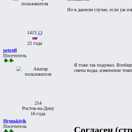
Но в данном случае, если уж и
1415
13
21 года
petroff
Посетитель
Я тоже так подумал. Во
смена воды, изменение темп
214
Ростов-на-Дону
16 года
Игорьkivik
Посетитель
Согласен (ст