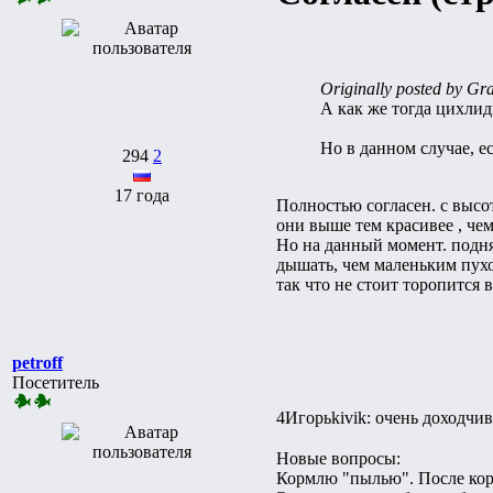
Originally posted by Gr
А как же тогда цихлид
Но в данном случае, е
294
2
17 года
Полностью согласен. с высо
они выше тем красивее , че
Но на данный момент. подня
дышать, чем маленьким пух
так что не стоит торопится
petroff
Посетитель
4Игорьkivik: очень доходчи
Новые вопросы:
Кормлю "пылью". После кормл