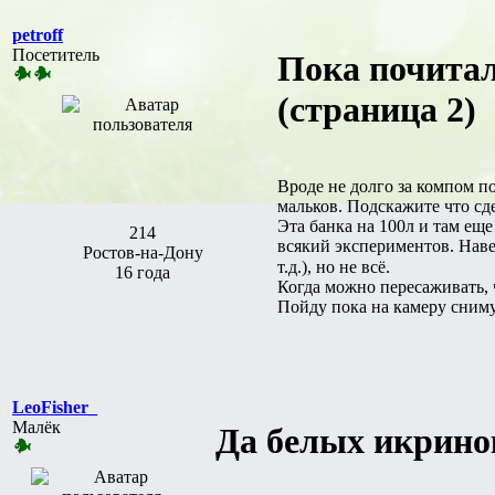
petroff
Посетитель
Пока почитал
(страница 2)
Вроде не долго за компом п
мальков. Подскажите что сд
Эта банка на 100л и там ещ
214
всякий экспериментов. Наве
Ростов-на-Дону
т.д.), но не всё.
16 года
Когда можно пересаживать, 
Пойду пока на камеру сниму
LeoFisher_
Малёк
Да белых икринок