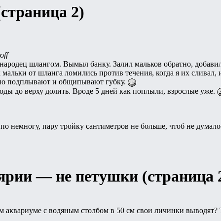
(страница 2)
off
 народец шлангом. Вымыл банку. Залил мальков обратно, добавил
 мальки от шланга ломились против течения, когда я их сливал,
о подплывают и общипывают губку.
оды до верху долить. Вроде 5 дней как поплыли, взрослые уже.
 по немногу, пару тройку сантиметров не больше, чтоб не думало
ярии — не петушки (страница 
м аквариуме с водяным столбом в 50 см свои личинки выводят? Т