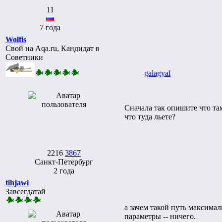
11
7 года
Wolfis
Свой на Aqa.ru, Кандидат в
Советники
galagyal
Сначала так опишите что там
что туда льете?
2216
3867
Санкт-Петербург
2 года
tihjawi
Завсегдатай
а зачем такой путь максимал
параметры -- ничего.