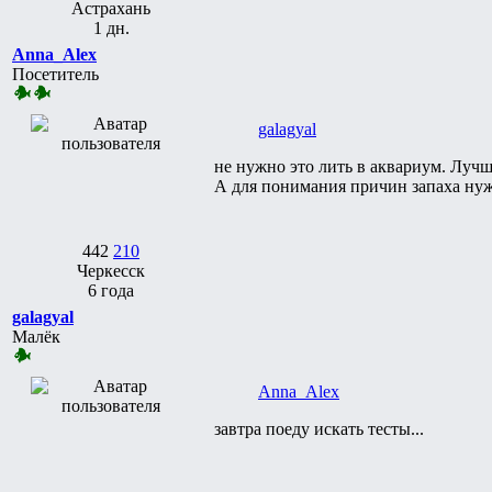
Астрахань
1 дн.
Anna_Alex
Посетитель
galagyal
не нужно это лить в аквариум. Лучш
А для понимания причин запаха ну
442
210
Черкесск
6 года
galagyal
Малёк
Anna_Alex
завтра поеду искать тесты...