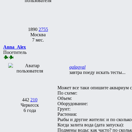
1890
2755
Москва
7 мес.
Anna_Alex
Посетитель
galagyal
завтра поеду искать тесты...
Может все таки опишите аквариум с
По схеме:
Объем:
442
210
Оборудование:
Черкесск
Грунт:
6 года
Растения:
Рыбы и другие жители: и по сколько
Когда залита вода (дата запуска):
Подмены воды: как часто? по скольк