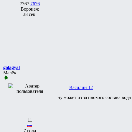
7367
7676
Воронеж
38 сек.
galagyal
Малёк
Василий 12
ну может из за плохого состава вода
11
7 года