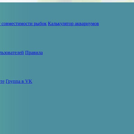
т совместимости рыбок
Калькулятор аквариумов
льзователей
Правила
те
Группа в VK