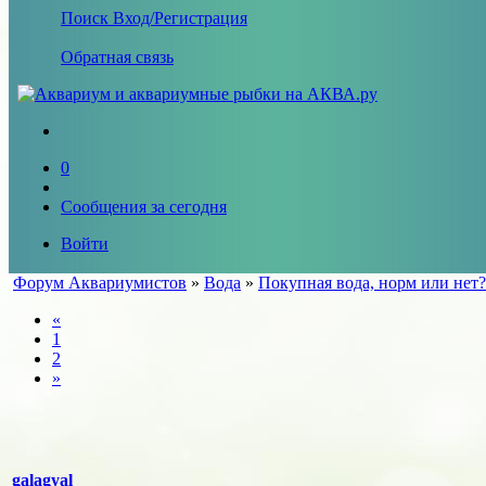
Поиск
Вход/Регистрация
Обратная связь
0
Сообщения за сегодня
Войти
Форум Аквариумистов
»
Вода
»
Покупная вода, норм или нет?
«
1
2
»
galagyal