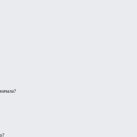
начала?
о?