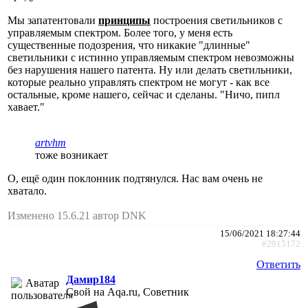
Мы запатентовали
принципы
построения светильников с
управляемым спектром. Более того, у меня есть
существенные подозрения, что никакие "длинные"
светильники с истинно управляемым спектром невозможны
без нарушения нашего патента. Ну или делать светильники,
которые реально управлять спектром не могут - как все
остальные, кроме нашего, сейчас и сделаны. "Ничо, пипл
хавает."
artvhm
тоже возникает
О, ещё один поклонник подтянулся. Нас вам очень не
хватало.
Изменено 15.6.21 автор DNK
15/06/2021 18:27:44
#2915172
Ответить
Дамир184
Свой на Aqa.ru, Советник