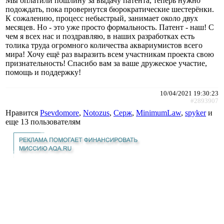
Мы оплатили пошлину за выдачу патента, теперь нужно
подождать, пока провернутся бюрократические шестерёнки.
К сожалению, процесс небыстрый, занимает около двух
месяцев. Но - это уже просто формальность. Патент - наш! С
чем я всех нас и поздравляю, в наших разработках есть
толика труда огромного количества аквариумистов всего
мира! Хочу ещё раз выразить всем участникам проекта свою
признательность! Спасибо вам за ваше дружеское участие,
помощь и поддержку!
10/04/2021 19:30:23
#2893907
Нравится
Psevdomore
,
Notozus
,
Cepж
,
MinimumLaw
,
spyker
и
еще
13 пользователям