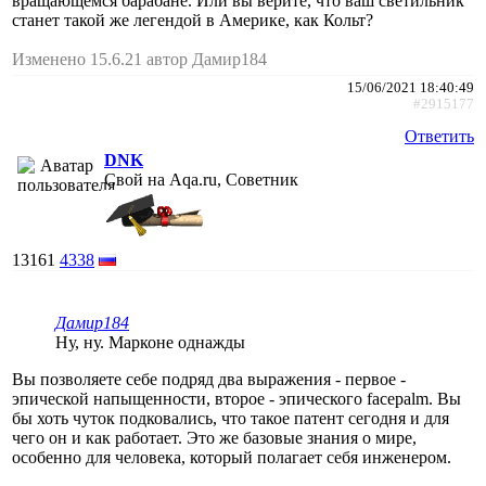
вращающемся барабане. Или вы верите, что ваш светильник
станет такой же легендой в Америке, как Кольт?
Изменено 15.6.21 автор Дамир184
15/06/2021 18:40:49
#2915177
Ответить
DNK
Свой на Aqa.ru, Советник
13161
4338
Дамир184
Ну, ну. Марконе однажды
Вы позволяете себе подряд два выражения - первое -
эпической напыщенности, второе - эпического facepalm. Вы
бы хоть чуток подковались, что такое патент сегодня и для
чего он и как работает. Это же базовые знания о мире,
особенно для человека, который полагает себя инженером.