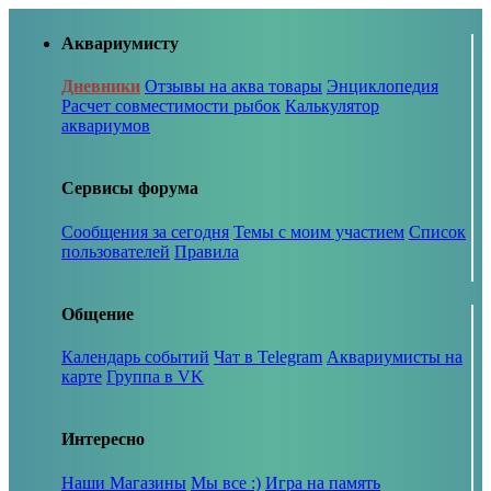
Аквариумисту
Дневники
Отзывы на аква товары
Энциклопедия
Расчет совместимости рыбок
Калькулятор
аквариумов
Сервисы форума
Сообщения за сегодня
Темы с моим участием
Список
пользователей
Правила
Общение
Календарь событий
Чат в Telegram
Аквариумисты на
карте
Группа в VK
Интересно
Наши Магазины
Мы все :)
Игра на память