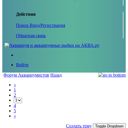
Действия
Поиск
Вход/Регистрация
Обратная связь
Войти
Форум Аквариумистов
Назад
«
1
2
4
5
»
Создать тему
Toggle Dropdown