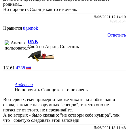
родным... .
Но порочить Солнце как то не очень.
15/06/2021 17:14:10
#2915154
Нравится
tigrenok
Ответить
DNK
Свой на Aqa.ru, Советник
13161
4338
Андерсен
Но порочить Солнце как то не очень.
Во-первых, ему примерно так же чихать на любые наши
слова, как мне на форумных "спецов", так что оно не
погаснет от этого, не переживайте.
А во вторых - было сказано: "не сотвори себе кумира", так
что - советую следовать этой заповеди.
15/06/2021 18:11:48