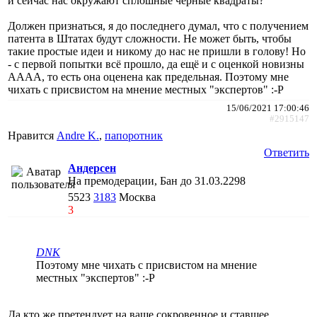
и сейчас нас окружают сплошные чёрные квадраты?
Должен признаться, я до последнего думал, что с получением
патента в Штатах будут сложности. Не может быть, чтобы
такие простые идеи и никому до нас не пришли в голову! Но
- с первой попытки всё прошло, да ещё и с оценкой новизны
АААА, то есть она оценена как предельная. Поэтому мне
чихать с присвистом на мнение местных "экспертов" :-P
15/06/2021 17:00:46
#2915147
Нравится
Andre K.
,
папоротник
Ответить
Андерсен
На премодерации, Бан до 31.03.2298
5523
3183
Москва
3
DNK
Поэтому мне чихать с присвистом на мнение
местных "экспертов" :-P
Да кто же претендует на ваше сокровенное и ставшее