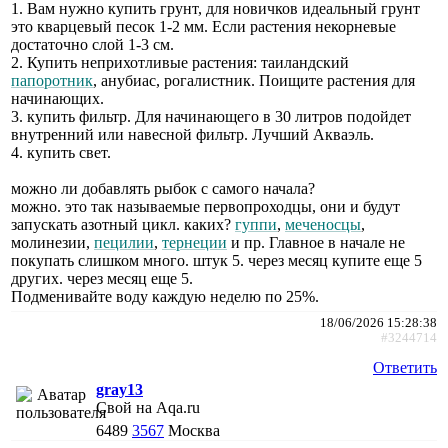
1. Вам нужно купить грунт, для новичков идеальный грунт
это кварцевый песок 1-2 мм. Если растения некорневые
достаточно слой 1-3 см.
2. Купить неприхотливые растения: таиландский
папоротник
, анубиас, рогалистник. Поищите растения для
начинающих.
3. купить фильтр. Для начинающего в 30 литров подойдет
внутренний или навесной фильтр. Лучший Акваэль.
4. купить свет.
можно ли добавлять рыбок с самого начала?
можно. это так называемые первопроходцы, они и будут
запускать азотный цикл. каких?
гуппи
,
меченосцы
,
молинезии,
пецилии
,
тернеции
и пр. Главное в начале не
покупать слишком много. штук 5. через месяц купите еще 5
других. через месяц еще 5.
Подменивайте воду каждую неделю по 25%.
18/06/2026 15:28:38
#3244714
Ответить
gray13
Свой на Aqa.ru
6489
3567
Москва