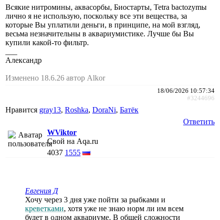
Всякие нитромины, аквасорбы, Биостарты, Tetra bactozymы
лично я не использую, поскольку все эти вещества, за
которые Вы уплатили деньги, в принципе, на мой взгляд,
весьма незначительны в аквариумистике. Лучше бы Вы
купили какой-то фильтр.
___
Александр
Изменено 18.6.26 автор Alkor
18/06/2026 10:57:34
#3244696
Нравится
gray13
,
Roshka
,
DoraNi
,
Батёк
Ответить
WViktor
Свой на Aqa.ru
4037
1555
Евгения Д
Хочу через 3 дня уже пойти за рыбками и
креветками
, хотя уже не знаю норм ли им всем
будет в одном аквариуме. В общей сложности