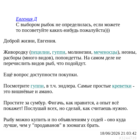
Евгения Д
С выбором рыбок не определилась, если можете
то посоветуйте каких-нибудь пожалуйста)))
Доброй жизни, Евгения.
Живородку (
пецилии
,
гуппи
, молинезии,
меченосцы
), неоны,
расборы (много видов), попондетты. На самом деле не
перечислить видов рыб, что подойдут.
Ещё вопрос доступности покупки.
Посмотрите
гуппи
, в т.ч. эндлера. Самые простые
креветки
-
это вишнёвые и амано.
Простите за сумбур. Фигачь, как нравится, а опыт всё
покажет! Послушай всех, но сделай, как считаешь нужно.
Рыбу можно купить и по объявлениям у содей - оно куда
лучше, чем у "продаванов" в зоомагах брать.
18/06/2026 21:03:42
#3244719