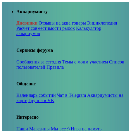
Аквариумисту
Дневники
Отзывы на аква товары
Энциклопедия
Расчет совместимости рыбок
Калькулятор
аквариумов
Сервисы форума
Сообщения за сегодня
Темы с моим участием
Список
пользователей
Правила
Общение
Календарь событий
Чат в Telegram
Аквариумисты на
карте
Группа в VK
Интересно
Наши Магазины
Мы все :)
Игра на память