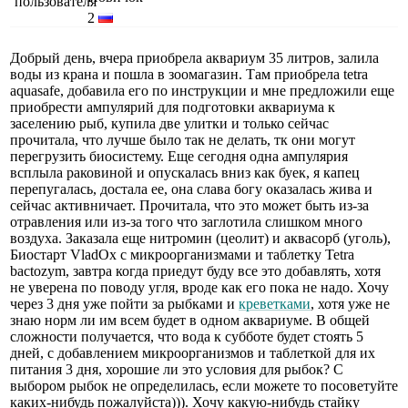
2
Добрый день, вчера приобрела аквариум 35 литров, залила
воды из крана и пошла в зоомагазин. Там приобрела tetra
aquasafe, добавила его по инструкции и мне предложили еще
приобрести ампулярий для подготовки аквариума к
заселению рыб, купила две улитки и только сейчас
прочитала, что лучше было так не делать, тк они могут
перегрузить биосистему. Еще сегодня одна ампулярия
всплыла раковиной и опускалась вниз как буек, я капец
перепугалась, достала ее, она слава богу оказалась жива и
сейчас активничает. Прочитала, что это может быть из-за
отравления или из-за того что заглотила слишком много
воздуха. Заказала еще нитромин (цеолит) и аквасорб (уголь),
Биостарт VladOx с микроорганизмами и таблетку Tetra
bactozym, завтра когда приедут буду все это добавлять, хотя
не уверена по поводу угля, вроде как его пока не надо. Хочу
через 3 дня уже пойти за рыбками и
креветками
, хотя уже не
знаю норм ли им всем будет в одном аквариуме. В общей
сложности получается, что вода к субботе будет стоять 5
дней, с добавлением микроорганизмов и таблеткой для их
питания 3 дня, хорошие ли это условия для рыбок? С
выбором рыбок не определилась, если можете то посоветуйте
каких-нибудь пожалуйста))). Хочу какую-нибудь стайку