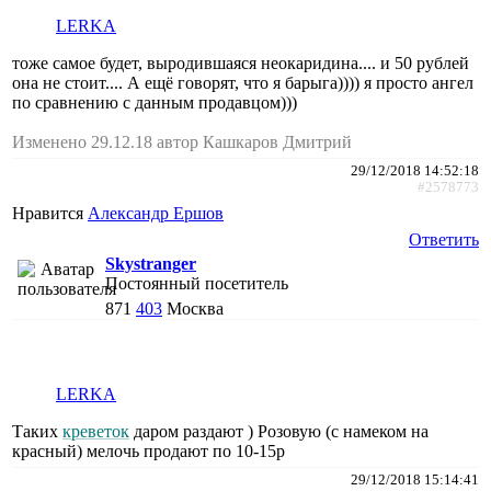
LERKA
тоже самое будет, выродившаяся неокаридина.... и 50 рублей
она не стоит.... А ещё говорят, что я барыга)))) я просто ангел
по сравнению с данным продавцом)))
Изменено 29.12.18 автор Кашкаров Дмитрий
29/12/2018 14:52:18
#2578773
Нравится
Александр Ершов
Ответить
Skystranger
Постоянный посетитель
871
403
Москва
LERKA
Таких
креветок
даром раздают ) Розовую (с намеком на
красный) мелочь продают по 10-15р
29/12/2018 15:14:41