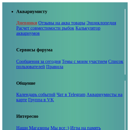
Аквариумисту
Дневники
Отзывы на аква товары
Энциклопедия
Расчет совместимости рыбок
Калькулятор
аквариумов
Сервисы форума
Сообщения за сегодня
Темы с моим участием
Список
пользователей
Правила
Общение
Календарь событий
Чат в Telegram
Аквариумисты на
карте
Группа в VK
Интересно
Наши Магазины
Мы все :)
Игра на память