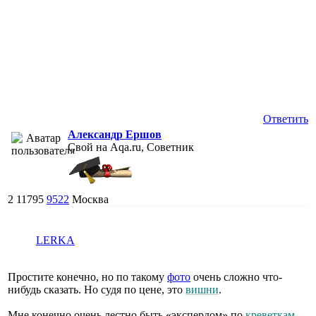
Ответить
Александр Ершов
Свой на Aqa.ru, Советник
2
11795
9522
Москва
LERKA
Простите конечно, но по такому
фото
очень сложно что-
нибудь сказать. Но судя по цене, это
вишни
.
Мне конечно очень лестно быть «экспердом» по
креветкам
.