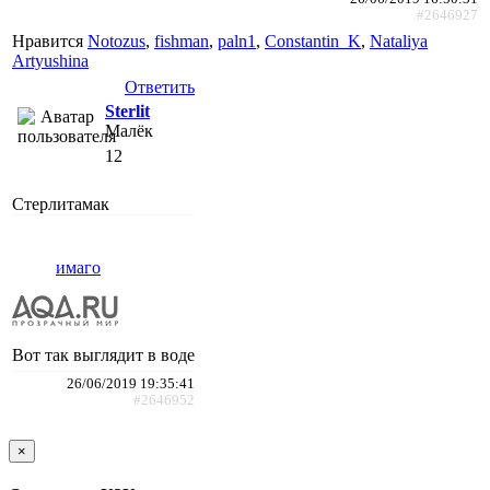
#2646927
Нравится
Notozus
,
fishman
,
paln1
,
Constantin_K
,
Nataliya
Artyushina
Ответить
Sterlit
Малёк
12
Стерлитамак
имаго
Вот так выглядит в воде
26/06/2019 19:35:41
#2646952
×