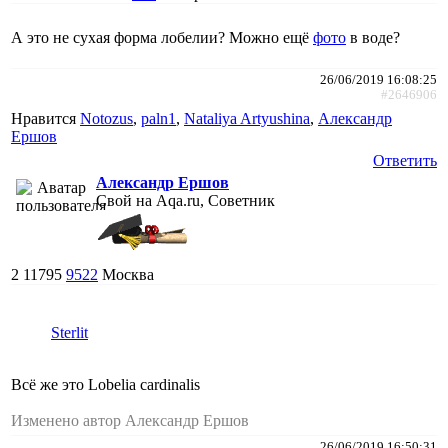
А это не сухая форма лобелии? Можно ещё
фото
в воде?
26/06/2019 16:08:25
#2646906
Нравится
Notozus
,
paln1
,
Nataliya Artyushina
,
Александр
Ершов
Ответить
Александр Ершов
Свой на Aqa.ru, Советник
2
11795
9522
Москва
Sterlit
Всё же это Lobelia cardinalis
Изменено автор Александр Ершов
26/06/2019 16:50:31