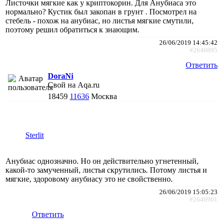
Листочки мягкие как у криптокорин. Для Анубиаса это
нормально? Кустик был закопан в грунт . Посмотрел на
стебель - похож на анубиас, но листья мягкие смутили,
поэтому решил обратиться к знающим.
26/06/2019 14:45:42
#2646895
Ответить
DoraNi
Свой на Aqa.ru
18459
11636
Москва
Sterlit
Анубиас однозначно. Но он действительно угнетенный,
какой-то замученный, листья скрутились. Потому листья и
мягкие, здоровому анубиасу это не свойственно.
26/06/2019 15:05:23
#2646901
Ответить