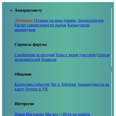
Аквариумисту
Дневники
Отзывы на аква товары
Энциклопедия
Расчет совместимости рыбок
Калькулятор
аквариумов
Сервисы форума
Сообщения за сегодня
Темы с моим участием
Список
пользователей
Правила
Общение
Календарь событий
Чат в Telegram
Аквариумисты на
карте
Группа в VK
Интересно
Наши Магазины
Мы все :)
Игра на память