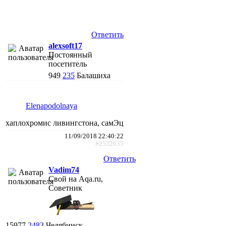
Ответить
alexsoft17
Постоянный
посетитель
949
235
Балашиха
Elenapodolnaya
хаплохромис ливингстона, самЭц
11/09/2018 22:40:22
#2532635
Ответить
Vadim74
Свой на Aqa.ru,
Советник
15977
2483
Челябинск