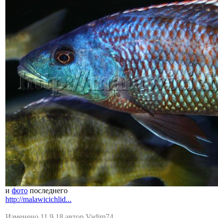
и
фото
последнего
http://malawicichlid...
Изменено 11.9.18 автор Vadim74