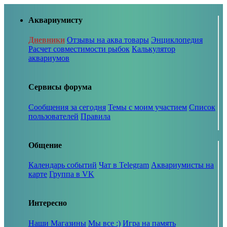
Аквариумисту
Дневники
Отзывы на аква товары
Энциклопедия
Расчет совместимости рыбок
Калькулятор
аквариумов
Сервисы форума
Сообщения за сегодня
Темы с моим участием
Список
пользователей
Правила
Общение
Календарь событий
Чат в Telegram
Аквариумисты на
карте
Группа в VK
Интересно
Наши Магазины
Мы все :)
Игра на память