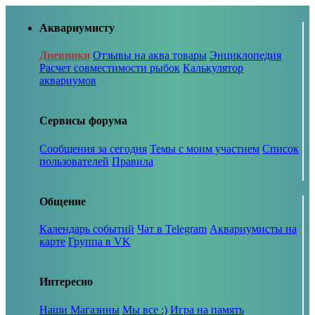
Аквариумисту
Дневники
Отзывы на аква товары
Энциклопедия
Расчет совместимости рыбок
Калькулятор
аквариумов
Сервисы форума
Сообщения за сегодня
Темы с моим участием
Список
пользователей
Правила
Общение
Календарь событий
Чат в Telegram
Аквариумисты на
карте
Группа в VK
Интересно
Наши Магазины
Мы все :)
Игра на память