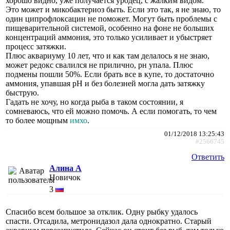
хорошо видно, уже получается уродец, с жалким видом.
Это может и микобактериоз быть. Если это так, я не знаю, то
один ципрофлоксацин не поможет. Могут быть проблемы с
пищеварительной системой, особенно на фоне не больших
концентраций аммония, это только усиливает и убыстряет
процесс затяжки.
Плюс аквариуму 10 лет, что и как там делалось я не знаю,
может редокс свалился не прилично, рн упала. Плюс
подмены пошли 50%. Если брать все в купе, то достаточно
аммония, упавшая рН и без болезней могла дать затяжку
быструю.
Гадать не хочу, но когда рыба в таком состоянии, я
сомневаюсь, что ей можно помочь. А если помогать, то чем
то более мощным
имхо
.
01/12/2018 13:25:43
#2566745
Ответить
Алина А
Новичок
3
Спасибо всем большое за отклик. Одну рыбку удалось
спасти. Отсадила, метронидазол дала однократно. Старый