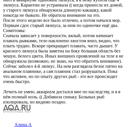
лялиуса. Карантин не устраивала (( когда принесла их домой,
у старого лялиуса обнаружила длинную какашку, какой
никогда не бывало. Не обратила внимание на это.
После этого неделю все было отлично, а потом начался мор.
Первым сдох старый лялиуса, за ним по одиночке ещё два.
Симптомы:
Сначала зависает у поверхности, вялый, потом начинает
плавать рывками, тело наклонено хвостом вниз, видно, что
плыть трудно. Вскоре прекращает плавать, часто дышит. У
красного лялиуса была заметна на боку большая область без
чешуи, белого цвета. Иных внешних проявлений на теле я не
обнаружила (возможно, не знаю, на что обратить внимание).
Сейчас заболел 4-й лялиус. На нем разглядела белое пятно на
анальном плавнике, а сам плавник стал разрушаться. Пока
что активен, но по опыту других рыб - это все происходит
очень быстро.
Лечить не умею, аквариум достался мне по наследству, и я в
нём полный ноль. (( Добавила синьку. Больных рыб
изолировала, но видимо поздно.
Алина А