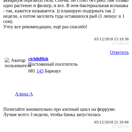
аквариум перезапустила. Сейчас он стоит без рыб, там только
одно растение и фильтр, и все. В нем бактериальная вспышка
- так, кажется называется. )) планирую подержать так 2
недели, а потом заселить туда оставшихся рыб (1 лялиус и 1
сом).
Учту все рекомендации, ещё раз спасибо!
05/12/2018 15:19:36
#2568574
Ответить
cichlidfish
Постоянный посетитель
681
143
Барнаул
Алина А
Почитайте внимательно про азотный цикл на форруме.
Лучше всего 3 недели, чтобы банка запустилась
05/12/2018 21:19:06
#2568706