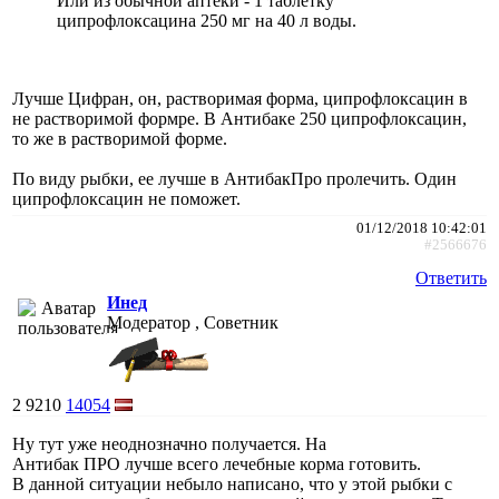
Или из обычной аптеки - 1 таблетку
ципрофлоксацина 250 мг на 40 л воды.
Лучше Цифран, он, растворимая форма, ципрофлоксацин в
не растворимой формре. В Антибаке 250 ципрофлоксацин,
то же в растворимой форме.
По виду рыбки, ее лучше в АнтибакПро пролечить. Один
ципрофлоксацин не поможет.
01/12/2018 10:42:01
#2566676
Ответить
Инед
Модератор , Советник
2
9210
14054
Ну тут уже неоднозначно получается. На
Антибак ПРО лучше всего лечебные корма готовить.
В данной ситуации небыло написано, что у этой рыбки с