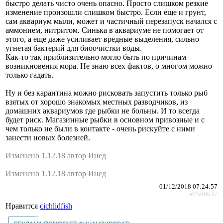
быстро делать чисто очень опасно. Просто слишком резкие
изменение произошли слишком быстро. Если еще и грунт,
сам аквариум мыли, может и частичный перезапуск начался с
аммонием, нитритом. Синька в аквариуме не помогает от
этого, а еще даже усиливает вредные выделения, сильно
угнетая бактерий для биоочистки воды.
Как-то так приблизительно могло быть по причинам
возникновения мора. Не знаю всех фактов, о многом можно
только гадать.
Ну и без карантина можно рисковать запустить только рыб
взятых от хорошо знакомых местных разводчиков, из
домашних аквариумов где рыбки не больны. И то всегда
будет риск. Магазинные рыбки в основном привозные и с
чем только не были в контакте - очень рискуйте с ними
занести новых болезней.
Изменено 1.12.18 автор Инед
Изменено 1.12.18 автор Инед
01/12/2018 07:24:57
#2566637
Нравится
cichlidfish