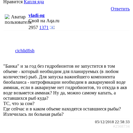
Нравится
Капля яда
Ответить
vladi-og
Свой на Aqa.ru
2957
1371
cichlidfish
"Банка" и за год без гидробионтов не запустится в том
объеме - который необходим для планируемых (в любом
количестве) рыб. Для запуска важнейшего компонента
биобаланса - нитрофикации необходим в аквариумной воде
аммиак, если в аквариуме нет гидробионтов, то откуда в акв
воде возьмется аммиак? Ну да, можно самому капать, а
оставшихся рыб куда?
ТС, что за сом?
Где сейчас и в каком объеме находятся оставшиеся рыбы?
Излечилась ли больная рыба?
05/12/2018 22:58:33
#2568734