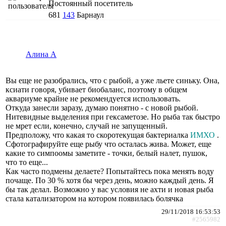
Постоянный посетитель
681
143
Барнаул
Алина А
Вы еще не разобрались, что с рыбой, а уже льете синьку. Она,
ксиати говоря, убивает биобаланс, поэтому в общем
аквариуме крайне не рекомендуется использовать.
Откуда занесли заразу, думаю понятно - с новой рыбой.
Нитевидные выделения при гексаметозе. Но рыба так быстро
не мрет если, конечно, случай не запущенный.
Предположу, что какая то скоротекущая бактериалка
ИМХО
.
Сфотографируйте еще рыбу что осталась жива. Может, еще
какие то симпоомы заметите - точки, белый налет, пушок,
что то еще...
Как часто подмены делаете? Попытайтесь пока менять воду
почаще. По 30 % хотя бы через день, можно каждый день. Я
бы так делал. Возможно у вас условия не ахти и новая рыба
стала катализатором на котором появилась болячка
29/11/2018 16:53:53
#2565982