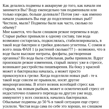
Как делались подмены в аквариуме до того, как начали им
заниматся Вы? Воду еженедельно там подменивали или
только изредко, больше доливали? Потом уже - как именно
начали ухаживать Вы еще до подселения новых рыб?
Чистили, мыли? Подмены были как часто, сколько по
объему?
Мне кажется, что были слишком резкие перемены в воде.
Старые рыбки привыкли к одному составу, там вода
возможно состарелась, подкислялась, стабилизировалась, в
такой воде бактерии и грибки довольно угнетены. С сомом и
всего лишь ФАН 1 (а растений сколько??? ) - возможно, что в
воде были высокие нитраты, фосфаты, растворенная
органика? Но вода была стабильная, рыбы привикли. Вдруг
произошли резкие изменения, старый лялиус уже в стрессе,
возникают расстройства пишеварения. На боку у красной
может и бактериалка началась, а может просто
прикоснулся к грелке. Когда подселили новых рыб - те к
такой воде совсем не прывикли, носят другие
микроорганизмы. В итоге возник всеобщий стресс как
старым, так новым рыбкам, может и осмотический стресс от
недостаточно плавного перехода на другую уже воду,
иммунитет у всех снизился, начались бактериалки.
Обыльные подмены до 50 % в такой ситуации еще стресс
усилили. Чистая вода сама по себе это хорошо, но слишком