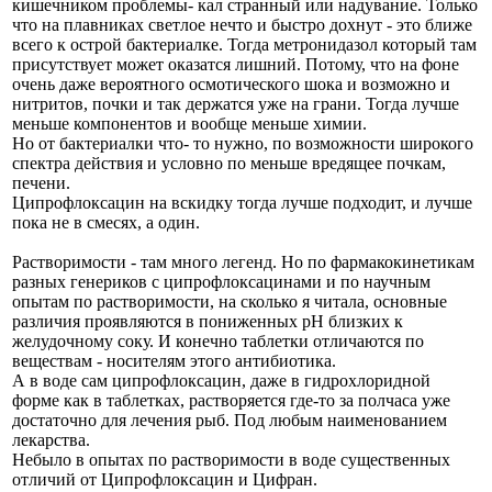
кишечником проблемы- кал странный или надувание. Только
что на плавниках светлое нечто и быстро дохнут - это ближе
всего к острой бактериалке. Тогда метронидазол который там
присутствует может оказатся лишний. Потому, что на фоне
очень даже вероятного осмотического шока и возможно и
нитритов, почки и так держатся уже на грани. Тогда лучше
меньше компонентов и вообще меньше химии.
Но от бактериалки что- то нужно, по возможности широкого
спектра действия и условно по меньше вредящее почкам,
печени.
Ципрофлоксацин на вскидку тогда лучше подходит, и лучше
пока не в смесях, а один.
Растворимости - там много легенд. Но по фармакокинетикам
разных генериков с ципрофлоксацинами и по научным
опытам по растворимости, на сколько я читала, основные
различия проявляются в пониженных рН близких к
желудочному соку. И конечно таблетки отличаются по
веществам - носителям этого антибиотика.
А в воде сам ципрофлоксацин, даже в гидрохлоридной
форме как в таблетках, растворяется где-то за полчаса уже
достаточно для лечения рыб. Под любым наименованием
лекарства.
Небыло в опытах по растворимости в воде существенных
отличий от Ципрофлоксацин и Цифран.