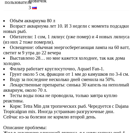
Новичок
3
Объём аквариума 80 л
Возраст аквариума лет 10. И 3 недели с момента подсадки
новых рыб.
Обитатели: 1 сом, 1 лялиус (уже помер) и 4 новых лялиуса
(из них 2 тоже померли).
Освещение: обычная энергосберегающая лампа на 60 ватт,
светит м 9 утра до 22 вечера
Выставлено 28… но мне кажется холоднее, так как дома
холодно.
Фильтр работает круглосуточно, Aquael Fan-1.
Грунт около 5 см, фракции от 1 мм до камушков по 3-4 см.
Воду за последние несколько дней сменила на 50%.
Лекарственные препараты: синька 30 капель на неполный
аквариум, около 70 л.
Тесты воды пока не проводила, только завтра куплю
реактивы.
Корм: Tetra Min для тропических рыб. Чередуется с Dajana
Tropicalgran mix. Иногда устраиваю разгрузочные дни.
Сейчас из-за болезни не кормлю второй день.
Описание проблемы:
Жил в аквариуме одинокий лялиуса, я к нему купила ещё 4