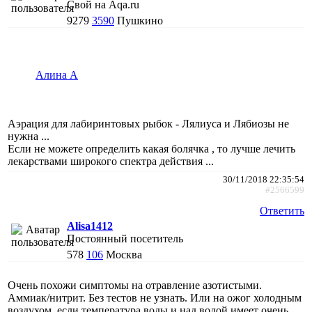
Свой на Aqa.ru
9279
3590
Пушкино
Алина А
Аэрация для лабиринтовых рыбок - Лялиуса и Лябиозы не
нужна ...
Если не можете определить какая болячка , то лучше лечить
лекарствами широкого спектра действия ...
30/11/2018 22:35:54
#2566599
Ответить
Alisa1412
Постоянный посетитель
578
106
Москва
Очень похожи симптомы на отравление азотистыми.
Аммиак/нитрит. Без тестов не узнать. Или на ожог холодным
воздухом, если температура воды и над водой имеет очень