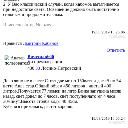
2. У Вас классический случай, когда к
а
бомба вытягивается
при недостатке света. Освещение должно быть достаточно
сильным и продолжительным.
Изменено автор Notozus
19/08/2019 15:26:06
#2665662
Нравится
Дмитрий Кабанов
Ответить
Вячеслав666
На премодерации
430
33
Лосино-Петровский
Дело явно не в свете.Стоят две мг по 150ватт и две т5 по 54
ватта Аква стар.Общий объем 450 литров , чистый 400
литров.Получается 77 люмен на литр.Банка запущена месяц
назад, свет довел до 7 часов, свет поступенчато мг 4 часа
30минут.Высота столба воды 40-45см.
Куба вся прижалась, растет хорошо.
19/08/2019 16:05:24
#2665675