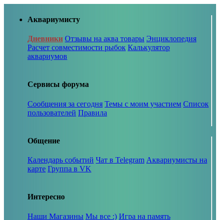
Аквариумисту
Дневники
Отзывы на аква товары
Энциклопедия
Расчет совместимости рыбок
Калькулятор
аквариумов
Сервисы форума
Сообщения за сегодня
Темы с моим участием
Список
пользователей
Правила
Общение
Календарь событий
Чат в Telegram
Аквариумисты на
карте
Группа в VK
Интересно
Наши Магазины
Мы все :)
Игра на память