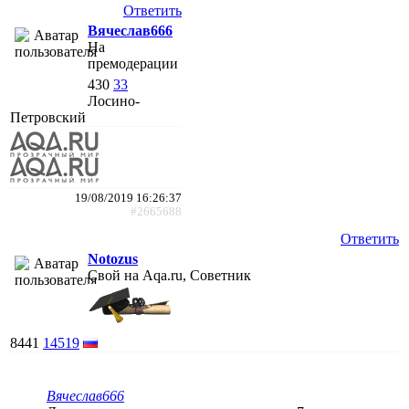
Ответить
Вячеслав666
На
премодерации
430
33
Лосино-
Петровский
19/08/2019 16:26:37
#2665688
Ответить
Notozus
Свой на Aqa.ru, Советник
8441
14519
Вячеслав666