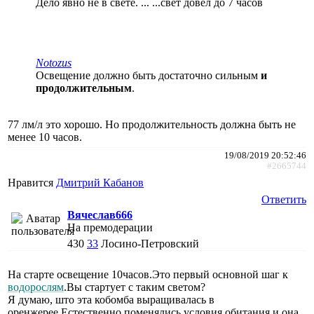
Дело явно не в свете. ... ...свет довел до 7 часов
Notozus
Освещение должно быть достаточно сильным
и
продолжительным
.
77 лм/л это хорошо. Но продолжительность должна быть не
менее 10 часов.
19/08/2019 20:52:46
#2665744
Нравится
Дмитрий Кабанов
Ответить
Вячеслав666
На премодерации
430
33
Лосино-Петровский
На старте освещение 10часов.Это первый основной шаг к
водорослям
.Вы стартует с таким светом?
Я думаю, што эта кобомба выращивалась в
оренжерее.Естественно поменялись условия обитания и она