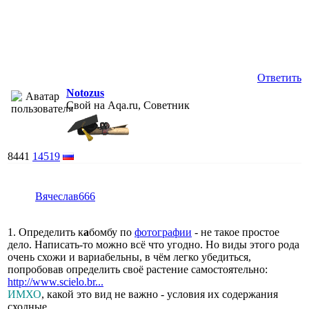
Ответить
Notozus
Свой на Aqa.ru, Советник
8441
14519
Вячеслав666
1. Определить к
а
бомбу по
фотографии
- не такое простое
дело. Написать-то можно всё что угодно. Но виды этого рода
очень схожи и вариабельны, в чём легко убедиться,
попробовав определить своё растение самостоятельно:
http://www.scielo.br...
ИМХО
, какой это вид не важно - условия их содержания
сходные.