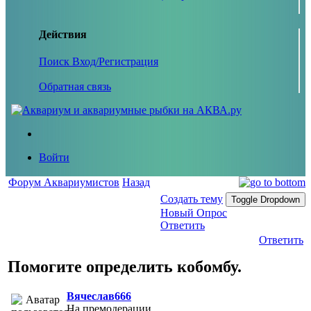
Действия
Поиск
Вход/Регистрация
Обратная связь
Войти
Форум Аквариумистов
Назад
Создать тему
Toggle Dropdown
Новый Опрос
Ответить
Ответить
Помогите определить кобомбу.
Вячеслав666
На премодерации