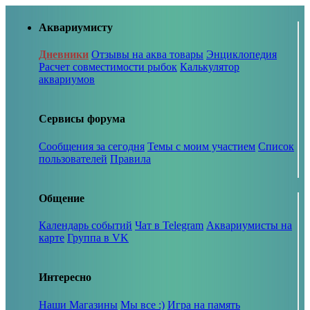
Аквариумисту
Дневники
Отзывы на аква товары
Энциклопедия
Расчет совместимости рыбок
Калькулятор
аквариумов
Сервисы форума
Сообщения за сегодня
Темы с моим участием
Список
пользователей
Правила
Общение
Календарь событий
Чат в Telegram
Аквариумисты на
карте
Группа в VK
Интересно
Наши Магазины
Мы все :)
Игра на память