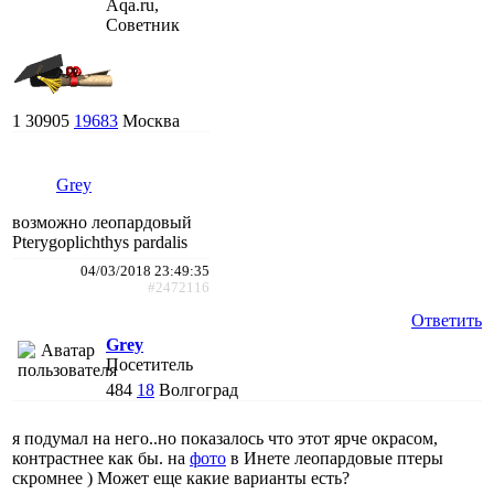
Aqa.ru,
Советник
1
30905
19683
Москва
Grey
возможно леопардовый
Pterygoplichthys pardalis
04/03/2018 23:49:35
#2472116
Ответить
Grey
Посетитель
484
18
Волгоград
я подумал на него..но показалось что этот ярче окрасом,
контрастнее как бы. на
фото
в Инете леопардовые птеры
скромнее ) Может еще какие варианты есть?