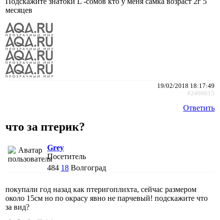
Подскажите знатоки L -сомов кто у меня самка возраст 2г 5
месяцев
19/02/2018 18:17:49
#2466615
Ответить
что за птерик?
Grey
Посетитель
484
18
Волгоград
покупали год назад как птеригоплихта, сейчас размером
около 15см но по окрасу явно не парчевый! подскажите что
за вид?