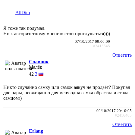
AllDim
Я тоже так подумал.
Но к авторитетному мнению стои прислушаться))))
07/10/2017 09:00:09
#2415545
Ответить
Славник
Малёк
42
3
Никто случайно самку или самок аякуч не продаёт? Покупал
две пары, неожиданно для меня одна самка обрастла и стала
самцом))
09/10/2017 20:10:05
#2416405
Ответить
Erlang