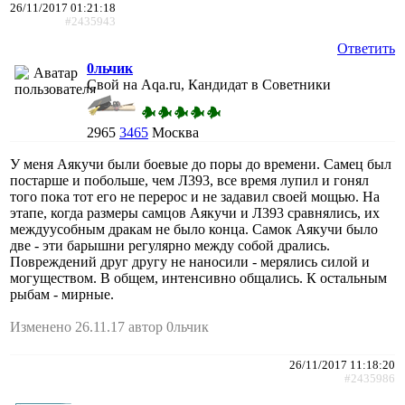
26/11/2017 01:21:18
#2435943
Ответить
0льчик
Свой на Aqa.ru, Кандидат в Советники
2965
3465
Москва
У меня Аякучи были боевые до поры до времени. Самец был
постарше и побольше, чем Л393, все время лупил и гонял
того пока тот его не перерос и не задавил своей мощью. На
этапе, когда размеры самцов Аякучи и Л393 сравнялись, их
междуусобным дракам не было конца. Самок Аякучи было
две - эти барышни регулярно между собой дрались.
Повреждений друг другу не наносили - мерялись силой и
могуществом. В общем, интенсивно общались. К остальным
рыбам - мирные.
Изменено 26.11.17 автор 0льчик
26/11/2017 11:18:20
#2435986