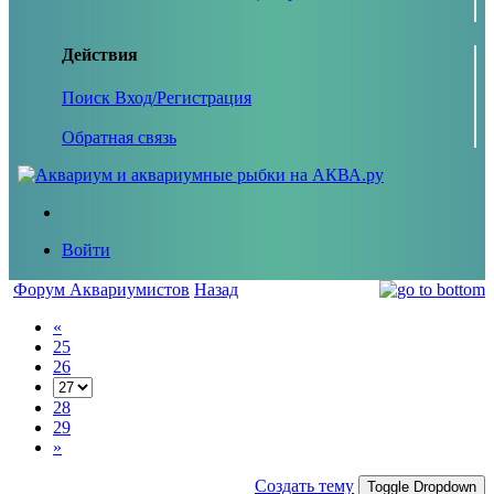
Действия
Поиск
Вход/Регистрация
Обратная связь
Войти
Форум Аквариумистов
Назад
«
25
26
28
29
»
Создать тему
Toggle Dropdown