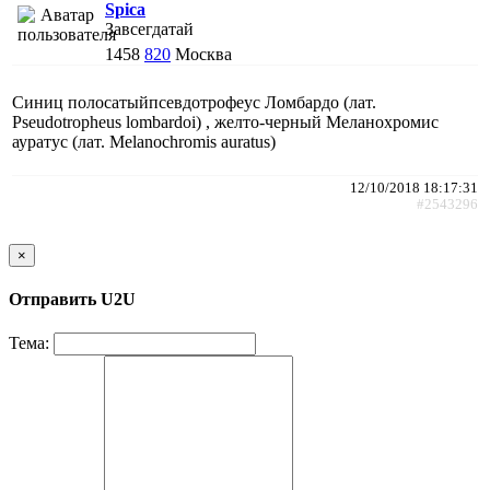
Spica
Завсегдатай
1458
820
Москва
Синиц полосатыйпсевдотрофеус Ломбардо (лат.
Pseudotropheus lombardoi) , желто-черный Меланохромис
ауратус (лат. Melanochromis auratus)
12/10/2018 18:17:31
#2543296
×
Отправить U2U
Тема: