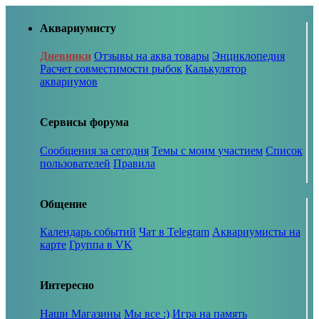
Аквариумисту
Дневники
Отзывы на аква товары
Энциклопедия
Расчет совместимости рыбок
Калькулятор
аквариумов
Сервисы форума
Сообщения за сегодня
Темы с моим участием
Список
пользователей
Правила
Общение
Календарь событий
Чат в Telegram
Аквариумисты на
карте
Группа в VK
Интересно
Наши Магазины
Мы все :)
Игра на память