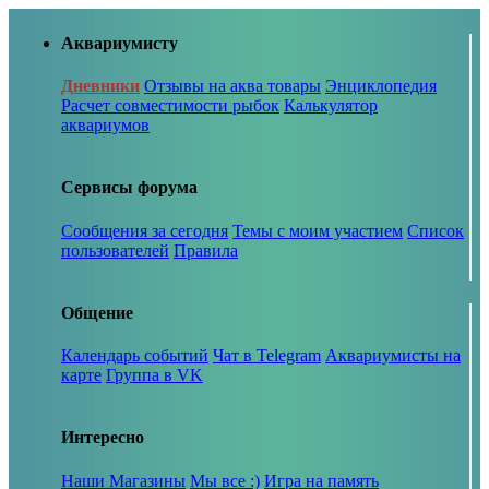
Аквариумисту
Дневники
Отзывы на аква товары
Энциклопедия
Расчет совместимости рыбок
Калькулятор
аквариумов
Сервисы форума
Сообщения за сегодня
Темы с моим участием
Список
пользователей
Правила
Общение
Календарь событий
Чат в Telegram
Аквариумисты на
карте
Группа в VK
Интересно
Наши Магазины
Мы все :)
Игра на память