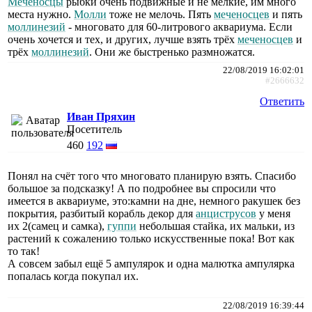
Меченосцы
рыбки очень подвижные и не мелкие, им много
места нужно.
Молли
тоже не мелочь. Пять
меченосцев
и пять
моллинезий
- многовато для 60-литрового аквариума. Если
очень хочется и тех, и других, лучше взять трёх
меченосцев
и
трёх
моллинезий
. Они же быстренько размножатся.
22/08/2019 16:02:01
#2666632
Ответить
Иван Пряхин
Посетитель
460
192
Понял на счёт того что многовато планирую взять. Спасибо
большое за подсказку! А по подробнее вы спросили что
имеется в аквариуме, это:камни на дне, немного ракушек без
покрытия, разбитый корабль декор для
анциструсов
у меня
их 2(самец и самка),
гуппи
небольшая стайка, их мальки, из
растений к сожалению только искусственные пока! Вот как
то так!
А совсем забыл ещё 5 ампулярок и одна малютка ампулярка
попалась когда покупал их.
22/08/2019 16:39:44