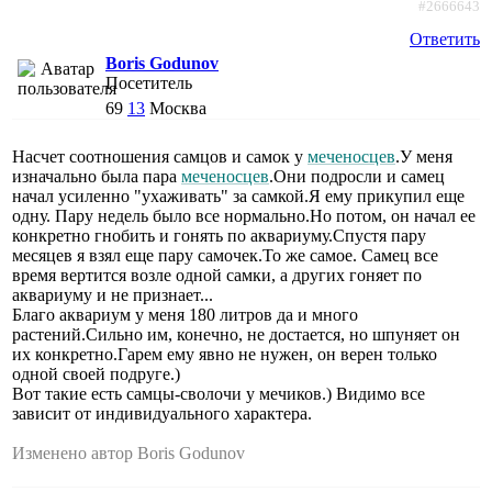
#2666643
Ответить
Boris Godunov
Посетитель
69
13
Москва
Насчет соотношения самцов и самок у
меченосцев
.У меня
изначально была пара
меченосцев
.Они подросли и самец
начал усиленно "ухаживать" за самкой.Я ему прикупил еще
одну. Пару недель было все нормально.Но потом, он начал ее
конкретно гнобить и гонять по аквариуму.Спустя пару
месяцев я взял еще пару самочек.То же самое. Самец все
время вертится возле одной самки, а других гоняет по
аквариуму и не признает...
Благо аквариум у меня 180 литров да и много
растений.Сильно им, конечно, не достается, но шпуняет он
их конкретно.Гарем ему явно не нужен, он верен только
одной своей подруге.)
Вот такие есть самцы-сволочи у мечиков.) Видимо все
зависит от индивидуального характера.
Изменено автор Boris Godunov