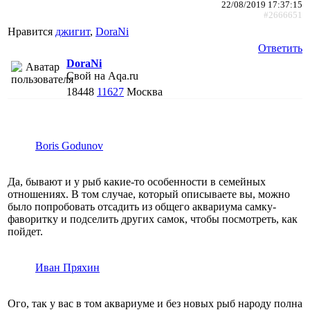
22/08/2019 17:37:15
#2666651
Нравится
джигит
,
DoraNi
Ответить
DoraNi
Свой на Aqa.ru
18448
11627
Москва
Boris Godunov
Да, бывают и у рыб какие-то особенности в семейных
отношениях. В том случае, который описываете вы, можно
было попробовать отсадить из общего аквариума самку-
фаворитку и подселить других самок, чтобы посмотреть, как
пойдет.
Иван Пряхин
Ого, так у вас в том аквариуме и без новых рыб народу полна