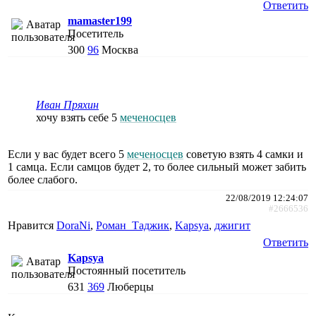
Ответить
mamaster199
Посетитель
300
96
Москва
Иван Пряхин
хочу взять себе 5
меченосцев
Если у вас будет всего 5
меченосцев
советую взять 4 самки и
1 самца. Если самцов будет 2, то более сильный может забить
более слабого.
22/08/2019 12:24:07
#2666536
Нравится
DoraNi
,
Роман_Таджик
,
Kapsya
,
джигит
Ответить
Kapsya
Постоянный посетитель
631
369
Люберцы