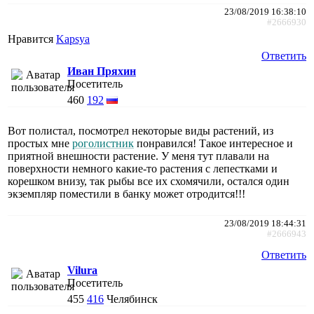
23/08/2019 16:38:10
#2666930
Нравится
Kapsya
Ответить
Иван Пряхин
Посетитель
460
192
Вот полистал, посмотрел некоторые виды растений, из
простых мне
роголистник
понравился! Такое интересное и
приятной внешности растение. У меня тут плавали на
поверхности немного какие-то растения с лепестками и
корешком внизу, так рыбы все их схомячили, остался один
экземпляр поместили в банку может отродится!!!
23/08/2019 18:44:31
#2666943
Ответить
Vilura
Посетитель
455
416
Челябинск