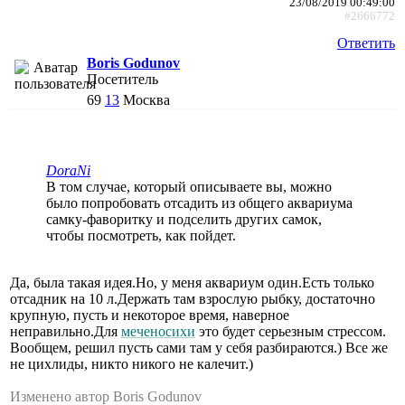
23/08/2019 00:49:00
#2666772
Ответить
Boris Godunov
Посетитель
69
13
Москва
DoraNi
В том случае, который описываете вы, можно
было попробовать отсадить из общего аквариума
самку-фаворитку и подселить других самок,
чтобы посмотреть, как пойдет.
Да, была такая идея.Но, у меня аквариум один.Есть только
отсадник на 10 л.Держать там взрослую рыбку, достаточно
крупную, пусть и некоторое время, наверное
неправильно.Для
меченосихи
это будет серьезным стрессом.
Вообщем, решил пусть сами там у себя разбираются.) Все же
не цихлиды, никто никого не калечит.)
Изменено автор Boris Godunov