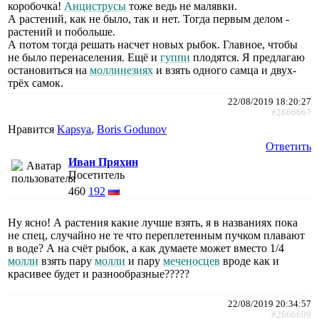
коробочка!
Анциструсы
тоже ведь не малявки.
А растений, как не было, так и нет. Тогда первым делом -
растений и побольше.
А потом тогда решать насчет новых рыбок. Главное, чтобы
не было перенаселения. Ещё и
гуппи
плодятся. Я предлагаю
остановиться на
моллинезиях
и взять одного самца и двух-
трёх самок.
22/08/2019 18:20:27
#2666667
Нравится
Kapsya
,
Boris Godunov
Ответить
Иван Пряхин
Посетитель
460
192
Ну ясно! А растения какие лучше взять, я в названиях пока
не спец, случайно не те что переплетенным пучком плавают
в воде? А на счёт рыбок, а как думаете может вместо 1/4
молли
взять пару
молли
и пару
меченосцев
вроде как и
красивее будет и разнообразные?????
22/08/2019 20:34:57
#2666699