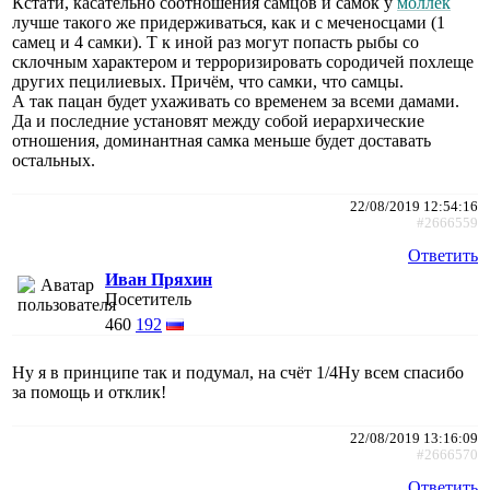
Кстати, касательно соотношения самцов и самок у
моллек
лучше такого же придерживаться, как и с меченосцами (1
самец и 4 самки). Т к иной раз могут попасть рыбы со
склочным характером и терроризировать сородичей похлеще
других пецилиевых. Причём, что самки, что самцы.
А так пацан будет ухаживать со временем за всеми дамами.
Да и последние установят между собой иерархические
отношения, доминантная самка меньше будет доставать
остальных.
22/08/2019 12:54:16
#2666559
Ответить
Иван Пряхин
Посетитель
460
192
Ну я в принципе так и подумал, на счёт 1/4Ну всем спасибо
за помощь и отклик!
22/08/2019 13:16:09
#2666570
Ответить