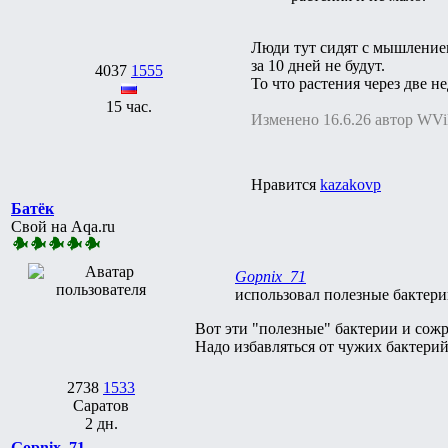
Люди тут сидят с мышлением
за 10 дней не будут.
4037
1555
То что растения через две н
15 час.
Изменено 16.6.26 автор WVi
Нравится
kazakovp
Батёк
Свой на Aqa.ru
Gopnix_71
использовал полезные бактери
Вот эти "полезные" бактерии и со
Надо избавляться от чужих бактерий,
2738
1533
Саратов
2 дн.
Gopnix_71