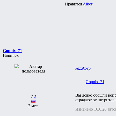
Нравится
Alkor
Gopnix_71
Новичок
kazakovp
Gopnix_71
Вы ловко обошли вопро
7
2
страдают от нитритов 
2 мес.
Изменено 16.6.26 авто