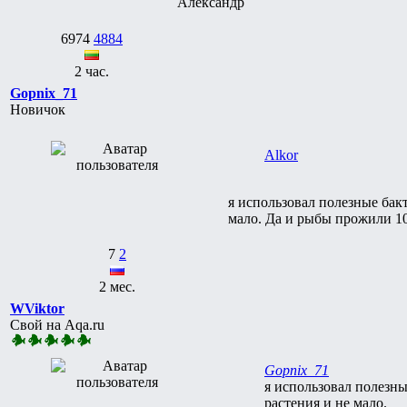
Александр
6974
4884
2 час.
Gopnix_71
Новичок
Alkor
я использовал полезные бакт
мало. Да и рыбы прожили 10 
7
2
2 мес.
WViktor
Свой на Aqa.ru
Gopnix_71
я использовал полезны
растения и не мало.