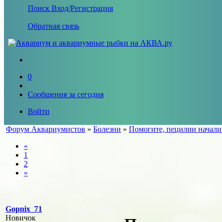
Поиск
Вход/Регистрация
Обратная связь
0
Сообщения за сегодня
Войти
Форум Аквариумистов
»
Болезни
»
Помогите, пецилии начали
«
1
2
»
Gopnix_71
Новичок