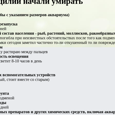
цилии начали умирать
бы с указанием размеров аквариума)
резапуска
дней
состав населения - рыб, растений, моллюсков, ракообразных
а погибла при неизвестных обстоятельствах после того как подмен
амки сегодня заметил частично то-ли откушенный то ли поврежд
рм
ку растираю между пальцев
ость освещения
ветит 8-10 часов в день
х вспомогательных устройств
ый, стоит вместе со старым)
рунта
подменой
воды
 дней
ных препаратов и других химических средств, включая аква