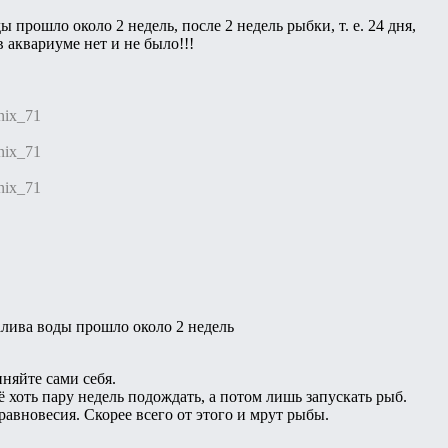
ы прошло около 2 недель, после 2 недель рыбки, т. е. 24 дня,
 аквариуме нет и не было!!!
nix_71
nix_71
nix_71
залива воды прошло около 2 недель
иняйте сами себя.
ё хоть пару недель подождать, а потом лишь запускать рыб.
равновесия. Скорее всего от этого и мрут рыбы.