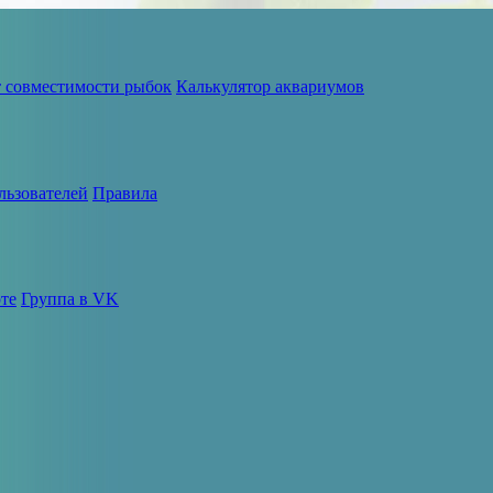
т совместимости рыбок
Калькулятор аквариумов
льзователей
Правила
те
Группа в VK