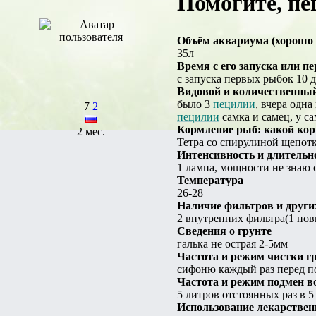
Помогите, пе
Объём аквариума (хорошо 
35л
Время с его запуска или пе
с запуска первых рыбок 10 
Видовой и количественный 
было 3
пецилии
, вчера одн
7
2
пецилии
самка и самец, у с
Кормление рыб: какой ко
2 мес.
Тетра со спирулиной щепот
Интенсивность и длительн
1 лампа, мощности не знаю с
Температура
26-28
Наличие фильтров и други
2 внутренних фильтра(1 нов
Сведения о грунте
галька не острая 2-5мм
Частота и режим чистки г
сифоню каждый раз перед 
Частота и режим подмен 
5 литров отстоянных раз в 5
Использование лекарствен