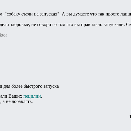
, "собаку съели на запусках". А вы думаете что так просто ла
едели здоровые, не говорит о том что вы правильно запускали. С
ktor
и для более быстрого запуска
жрали Ваших
пецилий
.
 а не добавлять.