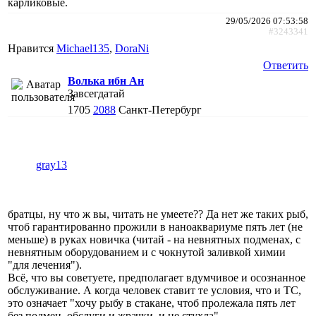
карликовые.
29/05/2026 07:53:58
#3243341
Нравится
Michael135
,
DoraNi
Ответить
Волька ибн Ан
Завсегдатай
1705
2088
Санкт-Петербург
gray13
братцы, ну что ж вы, читать не умеете?? Да нет же таких рыб,
чтоб гарантированно прожили в наноаквариуме пять лет (не
меньше) в руках новичка (читай - на невнятных подменах, с
невнятным оборудованием и с чокнутой заливкой химии
"для лечения").
Всё, что вы советуете, предполагает вдумчивое и осознанное
обслуживание. А когда человек ставит те условия, что и ТС,
это означает "хочу рыбу в стакане, чтоб пролежала пять лет
без подмен, обслуги и жрачки, и не стухла".