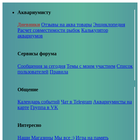
Аквариумисту
Дневники
Отзывы на аква товары
Энциклопедия
Расчет совместимости рыбок
Калькулятор
аквариумов
Сервисы форума
Сообщения за сегодня
Темы с моим участием
Список
пользователей
Правила
Общение
Календарь событий
Чат в Telegram
Аквариумисты на
карте
Группа в VK
Интересно
Наши Магазины
Мы все :)
Игра на память