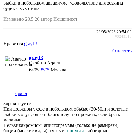
рыбки в небольшом аквариуме, удовольствие для хозяина
будет. Скукотища.
Изменено 28.5.26 автор Йошкинкот
28/05/2026 20:54:00
#3243310
Нравится
gray13
Ответить
gray13
Свой на Aqa.ru
6495
3575
Москва
qualia
Здравствуйте.
При должном уходе в небольшом объёме (30-50л) и золотые
рыбки могут долго и благополучно прожить, если брать
мелкими.
Пельвикахромисы, апистограммы (только не рамирези),
боции (мелкие виды), гурами,
попугаи
гибридные