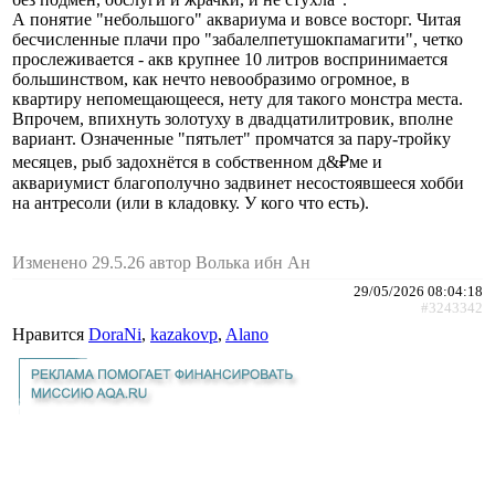
А понятие "небольшого" аквариума и вовсе восторг. Читая
бесчисленные плачи про "забалелпетушокпамагити", четко
прослеживается - акв крупнее 10 литров воспринимается
большинством, как нечто невообразимо огромное, в
квартиру непомещающееся, нету для такого монстра места.
Впрочем, впихнуть золотуху в двадцатилитровик, вполне
вариант. Означенные "пятьлет" промчатся за пару-тройку
месяцев, рыб задохнётся в собственном д&₽ме и
аквариумист благополучно задвинет несостоявшееся хобби
на антресоли (или в кладовку. У кого что есть).
Изменено 29.5.26 автор Волька ибн Ан
29/05/2026 08:04:18
#3243342
Нравится
DoraNi
,
kazakovp
,
Alano