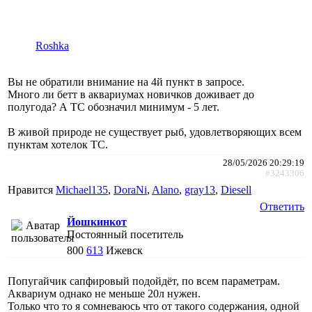
Roshka
Вы не обратили внимание на 4й пункт в запросе.
Много ли бетт в аквариумах новичков доживает до
полугода? А ТС обозначил минимум - 5 лет.
В живой природе не существует рыб, удовлетворяющих всем
пунктам хотелок ТС.
28/05/2026 20:29:19
#3243306
Нравится
Michael135
,
DoraNi
,
Alano
,
gray13
,
Diesell
Ответить
Йошкинкот
Постоянный посетитель
800
613
Ижевск
Попугайчик сапфировый подойдёт, по всем параметрам.
Аквариум однако не меньше 20л нужен.
Только что то я сомневаюсь что от такого содержания, одной