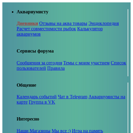
Аквариумисту
Дневники
Отзывы на аква товары
Энциклопедия
Расчет совместимости рыбок
Калькулятор
аквариумов
Сервисы форума
Сообщения за сегодня
Темы с моим участием
Список
пользователей
Правила
Общение
Календарь событий
Чат в Telegram
Аквариумисты на
карте
Группа в VK
Интересно
Наши Магазины
Мы все :)
Игра на память