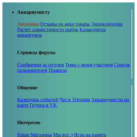
Аквариумисту
Дневники
Отзывы на аква товары
Энциклопедия
Расчет совместимости рыбок
Калькулятор
аквариумов
Сервисы форума
Сообщения за сегодня
Темы с моим участием
Список
пользователей
Правила
Общение
Календарь событий
Чат в Telegram
Аквариумисты на
карте
Группа в VK
Интересно
Наши Магазины
Мы все :)
Игра на память