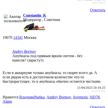
#3078003
Ответить
Constantin_K
Модератор , Советник
19070
14341
Москва
Andrey Borisov
Анубиасы под прямым ярким светом - без
шансов? (зарастут)
Если в аквариуме только анубиасы, то скорее всего да. А
если рядом есть в достаточном количестве что-то
быстрорастущее, то и анубиасы обычно остаются чистыми.
11/04/2023 10:34:25
#3078006
Нравится
ВладимиРыбка
,
Andrey Borisov
,
Avernezis
,
SiD78
,
Alano
Ответить