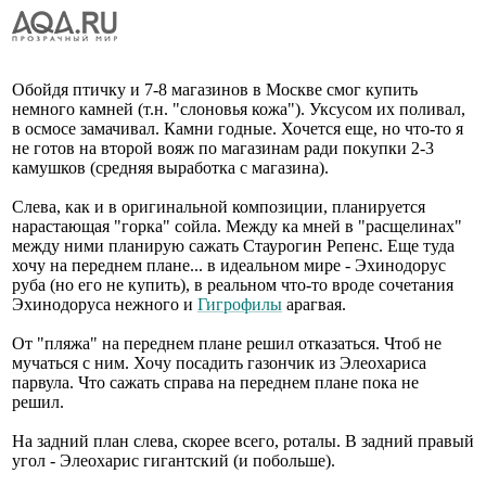
Обойдя птичку и 7-8 магазинов в Москве смог купить
немного камней (т.н. "слоновья кожа"). Уксусом их поливал,
в осмосе замачивал. Камни годные. Хочется еще, но что-то я
не готов на второй вояж по магазинам ради покупки 2-3
камушков (средняя выработка с магазина).
Слева, как и в оригинальной композиции, планируется
нарастающая "горка" сойла. Между ка мней в "расщелинах"
между ними планирую сажать Стаурогин Репенс. Еще туда
хочу на переднем плане... в идеальном мире - Эхинодорус
руба (но его не купить), в реальном что-то вроде сочетания
Эхинодоруса нежного и
Гигрофилы
арагвая.
От "пляжа" на переднем плане решил отказаться. Чтоб не
мучаться с ним. Хочу посадить газончик из Элеохариса
парвула. Что сажать справа на переднем плане пока не
решил.
На задний план слева, скорее всего, роталы. В задний правый
угол - Элеохарис гигантский (и побольше).