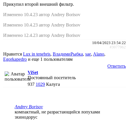
Прикупил второй внешний фильтр.
Изменено 10.4.23 автор Andrey Borisov
Изменено 10.4.23 автор Andrey Borisov
Изменено 12.4.23 автор Andrey Borisov
10/04/2023 23:54:22
#3077962
Нравится
Lux in tenebris
,
ВладимиРыбка
,
sae
,
Alano
,
Egorkapedro
и еще
1 пользователям
Ответить
ViSet
Постоянный посетитель
937
1029
Калуга
Andrey Borisov
компактный, не разрастающийся лопухами
эхинодорус