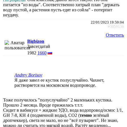
питается "из воды". Соответственно хитрый план "держать
воду пустой, а растения пусть едят из сойла" - потерпит
неудачу.
22/01/2023 19:59:04
#3059136
Ответить
Bigbizon
Завсегдатай
1982
1660
Andrey Borisov
Я даже завел ее кустик полуслучайно. Чахнет,
растворяется на московском водопроводе.
Тоже получилось "полуслучайно" 2 маленьких кустика.
Прошло 2 месяца. Вроде прижилась т.т.т.
Сидит в вабикусе + жидкие УДО, вода водопровод/осмос 1/1,
GH 7-8, КН 4 (подменной воды), CO2 (
темно
зелёный
дропчеккер), света не мало, но не "всё пузыряет". Не знаю,
можно ли считать это мягкой водой. Растёт медленно...