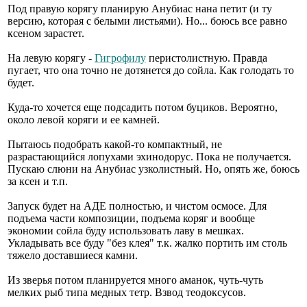
Под правую корягу планирую Анубиас нана петит (и ту
версию, которая с белыми листьями). Но... боюсь все равно
ксеном зарастет.
На левую корягу -
Гигрофилу
перистолистную. Правда
пугает, что она точно не дотянется до сойла. Как голодать то
будет.
Куда-то хочется еще подсадить потом буциков. Вероятно,
около левой коряги и ее камней.
Пытаюсь подобрать какой-то компактный, не
разрастающийся лопухами эхинодорус. Пока не получается.
Пускаю слюни на Анубиас узколистный. Но, опять же, боюсь
за ксен и т.п.
Запуск будет на АДЕ полностью, и чистом осмосе. Для
подъема части композиции, подъема коряг и вообще
экономии сойла буду использовать лаву в мешках.
Укладывать все буду "без клея" т.к. жалко портить им столь
тяжело доставшиеся камни.
Из зверья потом планируется много аманок, чуть-чуть
мелких рыб типа медных тетр. Взвод теодоксусов.