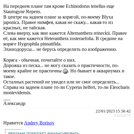
На переднем плане там кроме Echinodorus tenellus еще
Staurogyne Repens.
В центре на заднем плане за корягой, по-моему Blyxa
japonica. Правее нимфея, какая не скажу... какая-то из
красных, не тайская.
Слева вверху, как мне кажется Alternanthera reineckii. Правее
её, как мне кажется Heteranthera zosteraefolia. В средине на
коряге Hygrophila pinnatifida.
Эхинодорусы... не берусь определить по изображению.
Коряга - обычная, почитайте о них.
Дорожка из песка... не могу сказать о практичности, по-
моему крайне не практичны
. Но бывает в аквариумах и
такое.
Осталных растений не увидел или не смог определить...
Справа на заднем плане то-ли Cyperus helferi, то-ли Eleocharis
montevidensis.
___
Александр
22/01/2023 15:56:42
#3059079
Нравится
Andrey Borisov