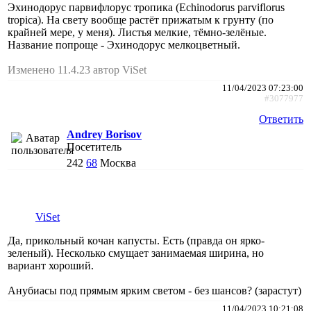
Эхинодорус парвифлорус тропика (Echinodorus parviflorus
tropica). На свету вообще растёт прижатым к грунту (по
крайней мере, у меня). Листья мелкие, тёмно-зелёные.
Название попроще - Эхинодорус мелкоцветный.
Изменено 11.4.23 автор ViSet
11/04/2023 07:23:00
#3077977
Ответить
Andrey Borisov
Посетитель
242
68
Москва
ViSet
Да, прикольный кочан капусты. Есть (правда он ярко-
зеленый). Несколько смущает занимаемая ширина, но
вариант хороший.
Анубиасы под прямым ярким светом - без шансов? (зарастут)
11/04/2023 10:21:08