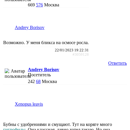
669
576
Москва
Andrey Borisov
Возможно. У меня бликса на осмосе росла.
22/01/2023 19:22:31
#3059128
Ответить
Andrey Borisov
Посетитель
242
68
Москва
Xenopus leavis
Бубны с удобрениями и смущают. Тут на коряге много
гигрофилы
. Она классная, давно хотел такую. Но она