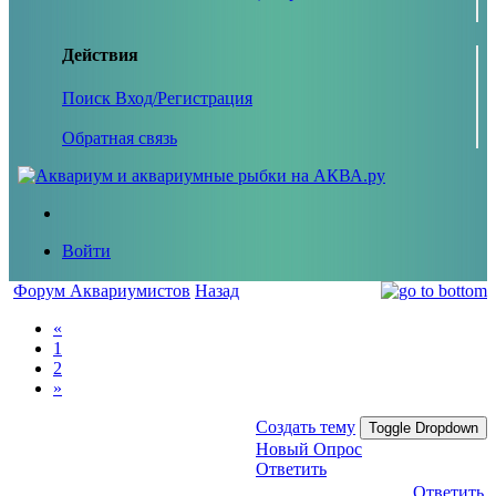
Действия
Поиск
Вход/Регистрация
Обратная связь
Войти
Форум Аквариумистов
Назад
«
1
2
»
Создать тему
Toggle Dropdown
Новый Опрос
Ответить
Ответить