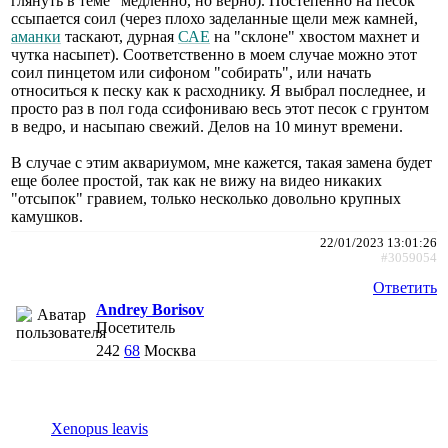
глянуть в теме "медленно, но верно). Постепенно на песок
ссыпается соил (через плохо заделанные щели меж камней,
аманки
таскают, дурная
САЕ
на "склоне" хвостом махнет и
чутка насыпет). Соответственно в моем случае можно этот
соил пинцетом или сифоном "собирать", или начать
относиться к песку как к расходнику. Я выбрал последнее, и
просто раз в пол года ссифониваю весь этот песок с грунтом
в ведро, и насыпаю свежий. Делов на 10 минут времени.
В случае с этим аквариумом, мне кажется, такая замена будет
еще более простой, так как не вижу на видео никаких
"отсыпок" гравием, только несколько довольно крупных
камушков.
22/01/2023 13:01:26
#3059054
Ответить
Andrey Borisov
Посетитель
242
68
Москва
Xenopus leavis