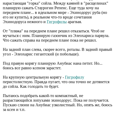
нарастающая "горка" сойла. Между камней в "расщелинах"
планирую сажать Стаурогин Репенс. Еще туда хочу на
переднем плане... в идеальном мире - Эхинодорус руба (но
его не купить), в реальном что-то вроде сочетания
Эхинодоруса нежного и
Гигрофилы
арагвая.
От "пляжа" на переднем плане решил отказаться. Чтоб не
мучаться с ним. Планирую газончик из Элеохариса парвула.
Что сажать справа на переднем плане пока не решил.
На задний план слева, скорее всего, роталы. В задний правый
угол - Элеохарис гигантский (и побольше).
Под правую корягу планирую Анубиас нана петит. Но...
боюсь все равно ксеном зарастет.
На крупную центральную корягу -
Гигрофилу
перистолистную. Правда пугает, что она точно не дотянется
до сойла. Как голодать то будет.
Пытаюсь подобрать какой-то компактный, не
разрастающийся лопухами эхинодорус. Пока не получается.
Пускаю слюни на Анубиас узколистный. Но, опять же, боюсь
за ксен и т.п.