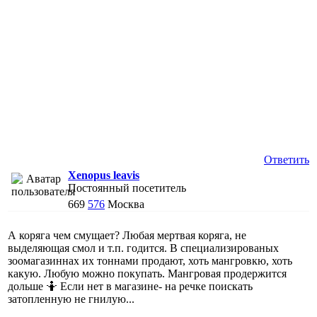
Ответить
Xenopus leavis
Постоянный посетитель
669
576
Москва
А коряга чем смущает? Любая мертвая коряга, не
выделяющая смол и т.п. годится. В специализированых
зоомагазиннах их тоннами продают, хоть мангровкю, хоть
какую. Любую можно покупать. Мангровая продержится
дольше 🤷 Если нет в магазине- на речке поискать
затопленную не гнилую...