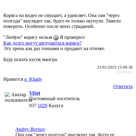
Коряга на видео не смущает, а удивляет. Она там "через
полгода" выглядит так, будто ее только окунули. Тяжело
поверить. Особенно после моих страданий.
"Любую" корягу нельзя
Я проверил:
Как долго могут шелушиться коряги?
Эту хрень как раз тоннами и продают на птичке.
Буду искать кусок мангра.
22/01/2023 15:09:36
#3059069
Нравится
n_Khady
Ответить
ViSet
Постоянный посетитель
937
1029
Калуга
Andrey Borisov
Она там "через полгода" выглядит так, будто ее