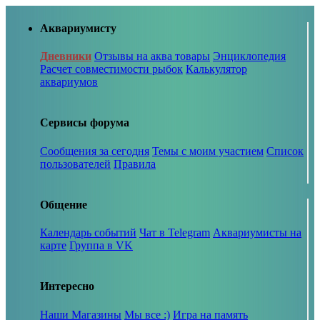
Аквариумисту
Дневники
Отзывы на аква товары
Энциклопедия
Расчет совместимости рыбок
Калькулятор
аквариумов
Сервисы форума
Сообщения за сегодня
Темы с моим участием
Список
пользователей
Правила
Общение
Календарь событий
Чат в Telegram
Аквариумисты на
карте
Группа в VK
Интересно
Наши Магазины
Мы все :)
Игра на память