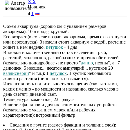
X X
Новичок
4
1
Объём аквариума (хорошо бы с указанием размеров
аквариума): 10 л вроде, круглый.
Его возраст (в смысле возраст аквариума, время с его запуска
или перезапуска): 3 недели стоит аквариум с водой, растение
живёт в нем неделю,
петушок
- 4 дня
Видовой и количественный состав населения - рыб,
растений, моллюсков, ракообразных и прочих обитателей
(желательно поподробнее - не просто "
данио
, неоны", а "7
данюшек, 5 неошек... десяток ампулярий... кустиков 20
валлиснерии
" и т.д.): 1
петушок
, 1 кустик небольшого
живого растения (не знаю как называется).
Интенсивность и длительность освещения (сколько ламп,
каких именно - по мощности и названию, сколько часов в
день светят): дневной свет.
Температура: комнатная, 23 градуса
Наличие фильтров и других вспомогательных устройств
(желательно с указанием марок и/или рабочих
характеристик): встроенный фильтр
Сведения о грунте (размер фракции и толщина слоя):