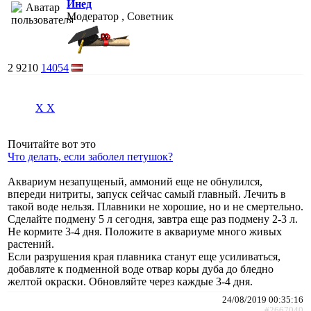
Инед
Модератор , Советник
2
9210
14054
X X
Почитайте вот это
Что делать, если заболел петушок?
Аквариум незапущеный, аммоний еще не обнулился,
впереди нитриты, запуск сейчас самый главный. Лечить в
такой воде нельзя. Плавники не хорошие, но и не смертельно.
Сделайте подмену 5 л сегодня, завтра еще раз подмену 2-3 л.
Не кормите 3-4 дня. Положите в аквариуме много живых
растений.
Если разрушения края плавника станут еще усиливаться,
добавляте к подменной воде отвар коры дуба до бледно
желтой окраски. Обновляйте через каждые 3-4 дня.
24/08/2019 00:35:16
#2667040