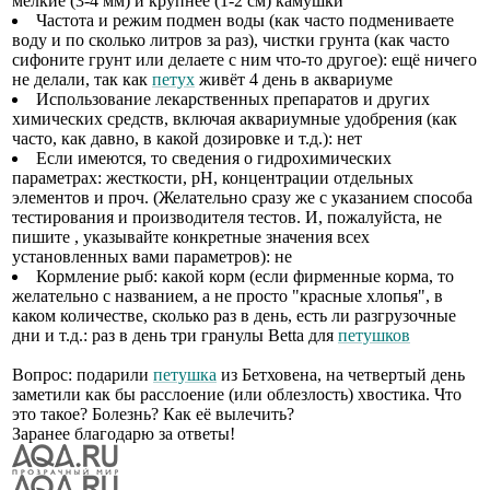
мелкие (3-4 мм) и крупнее (1-2 см) камушки
Частота и режим подмен воды (как часто подмениваете
воду и по сколько литров за раз), чистки грунта (как часто
сифоните грунт или делаете с ним что-то другое): ещё ничего
не делали, так как
петух
живёт 4 день в аквариуме
Использование лекарственных препаратов и других
химических средств, включая аквариумные удобрения (как
часто, как давно, в какой дозировке и т.д.): нет
Если имеются, то сведения о гидрохимических
параметрах: жесткости, рН, концентрации отдельных
элементов и проч. (Желательно сразу же с указанием способа
тестирования и производителя тестов. И, пожалуйста, не
пишите , указывайте конкретные значения всех
установленных вами параметров): не
Кормление рыб: какой корм (если фирменные корма, то
желательно с названием, а не просто "красные хлопья", в
каком количестве, сколько раз в день, есть ли разгрузочные
дни и т.д.: раз в день три гранулы Betta для
петушков
Вопрос: подарили
петушка
из Бетховена, на четвертый день
заметили как бы расслоение (или облезлость) хвостика. Что
это такое? Болезнь? Как её вылечить?
Заранее благодарю за ответы!