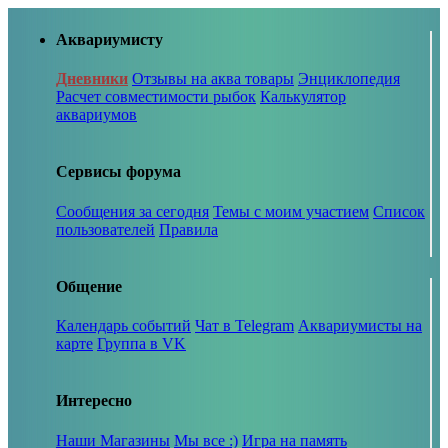
Аквариумисту
Дневники
Отзывы на аква товары
Энциклопедия
Расчет совместимости рыбок
Калькулятор
аквариумов
Сервисы форума
Сообщения за сегодня
Темы с моим участием
Список
пользователей
Правила
Общение
Календарь событий
Чат в Telegram
Аквариумисты на
карте
Группа в VK
Интересно
Наши Магазины
Мы все :)
Игра на память