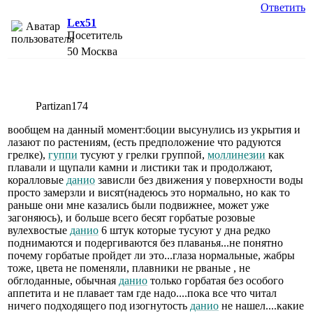
Ответить
Lex51
Посетитель
50
Москва
Partizan174
вообщем на данный момент:боции высунулись из укрытия и
лазают по растениям, (есть предположение что радуются
грелке),
гуппи
тусуют у грелки группой,
моллинезии
как
плавали и щупали камни и листики так и продолжают,
коралловые
данио
зависли без движения у поверхности воды
просто замерзли и висят(надеюсь это нормально, но как то
раньше они мне казались были подвижнее, может уже
загоняюсь), и больше всего бесят горбатые розовые
вулехвостые
данио
6 штук которые тусуют у дна редко
поднимаются и подергиваются без плаванья...не понятно
почему горбатые пройдет ли это...глаза нормальные, жабры
тоже, цвета не поменяли, плавники не рваные , не
обглоданные, обычная
данио
только горбатая без особого
аппетита и не плавает там где надо....пока все что читал
ничего подходящего под изогнутость
данио
не нашел....какие