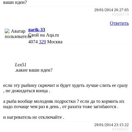
ваши идеи?
29/01/2014 20:27:05
#1928173
Ответить
garik-33
Свой на Aqa.ru
4074
329
Москва
Lex51
.какие ваши идеи?
если эту рыбину скрючит и будет худеть лучше слить ее сразу
, не дожидаться конца .
а рыба вообще молодняк подростки ? если да то кормить их
надо почаще чем раз в день , от рахита тоже загибаются .
и нагреватель не отключайте .
29/01/2014 23:15:22
#1928257