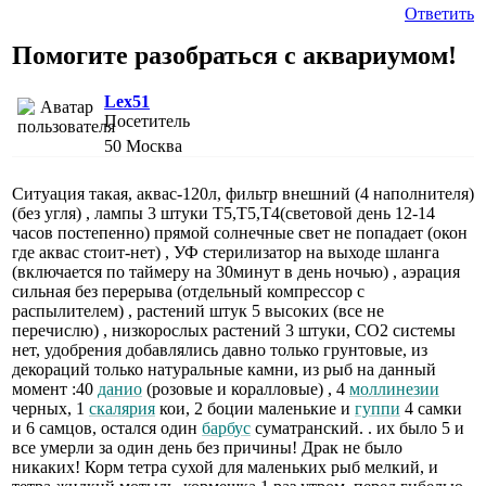
Ответить
Помогите разобраться с аквариумом!
Lex51
Посетитель
50
Москва
Ситуация такая, аквас-120л, фильтр внешний (4 наполнителя)
(без угля) , лампы 3 штуки Т5,Т5,Т4(световой день 12-14
часов постепенно) прямой солнечные свет не попадает (окон
где аквас стоит-нет) , УФ стерилизатор на выходе шланга
(включается по таймеру на 30минут в день ночью) , аэрация
сильная без перерыва (отдельный компрессор с
распылителем) , растений штук 5 высоких (все не
перечислю) , низкорослых растений 3 штуки, CO2 системы
нет, удобрения добавлялись давно только грунтовые, из
декораций только натуральные камни, из рыб на данный
момент :40
данио
(розовые и коралловые) , 4
моллинезии
черных, 1
скалярия
кои, 2 боции маленькие и
гуппи
4 самки
и 6 самцов, остался один
барбус
суматранский. . их было 5 и
все умерли за один день без причины! Драк не было
никаких! Корм тетра сухой для маленьких рыб мелкий, и