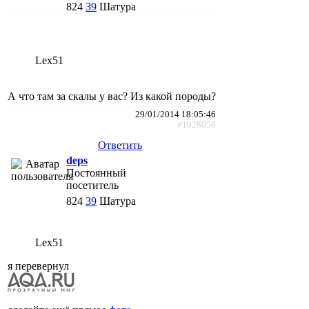
824
39
Шатура
Lex51
А что там за скалы у вас? Из какой породы?
29/01/2014 18:05:46
#1928058
Ответить
deps
Постоянный
посетитель
824
39
Шатура
Lex51
я перевернул