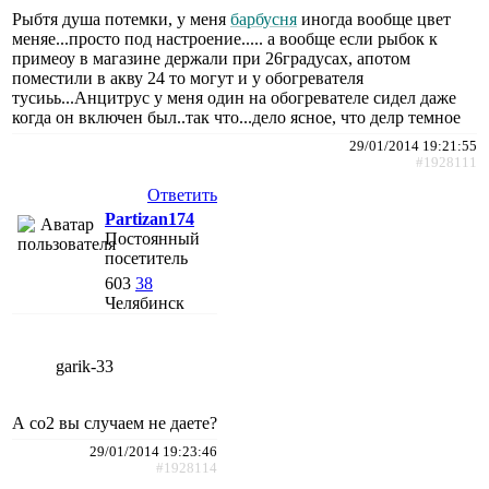
Рыбтя душа потемки, у меня
барбусня
иногда вообще цвет
меняе...просто под настроение..... а вообще если рыбок к
примеоу в магазине держали при 26градусах, апотом
поместили в акву 24 то могут и у обогревателя
тусиьь...Анцитрус у меня один на обогревателе сидел даже
когда он включен был..так что...дело ясное, что делр темное
29/01/2014 19:21:55
#1928111
Ответить
Partizan174
Постоянный
посетитель
603
38
Челябинск
garik-33
А со2 вы случаем не даете?
29/01/2014 19:23:46
#1928114