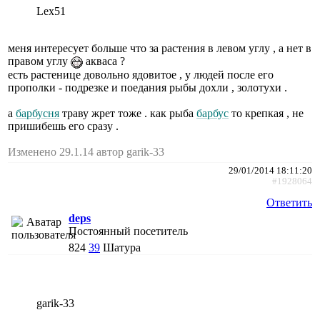
Lex51
меня интересует больше что за растения в левом углу , а нет в
правом углу
акваса ?
есть растенице довольно ядовитое , у людей после его
прополки - подрезке и поедания рыбы дохли , золотухи .
а
барбусня
траву жрет тоже . как рыба
барбус
то крепкая , не
пришибешь его сразу .
Изменено 29.1.14 автор garik-33
29/01/2014 18:11:20
#1928064
Ответить
deps
Постоянный посетитель
824
39
Шатура
garik-33