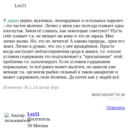
Lex51
У
данио
рерио, вуалевых, леопардовых и остальных паралич
- это частое явление. Лично у меня уже полгода плавает одна
изогнутая. Зачем её сливать, как некоторые советуют? Пусть
себе плавает т.к. не мешает ни кому и это не зараза. Мне
лично жалко. Но, это не личится! А какова природа.. хрен его
знает. Лично я думаю, что это у неё врождённое. Просто
когда наступает неблагоприятноя среда в аквасе, т.е. плохие
условия содержания это подталкивает к "просыпанию" этой
проблемы т.е. катализирует. Если условия содержания
нормальные, то всё равно может вылезти, но шансов уже
меньше т.к. организм рыбки сильный в таком аквариуме и
может сдерживать свои болячки. Да почти как у людей всё.
Изменено 30.1.14 автор deps
30/01/2014 07:55:16
#1928317
Ответить
Lex51
Посетитель
50
Москва