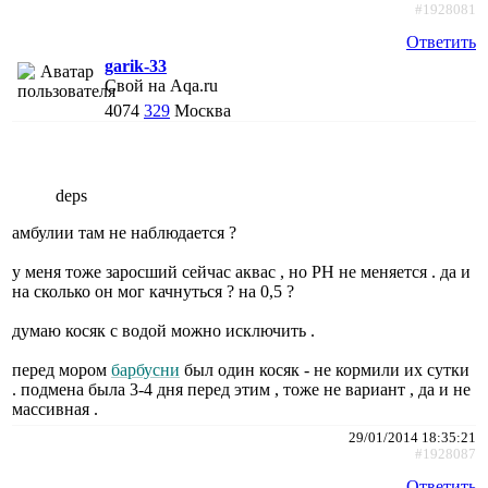
#1928081
Ответить
garik-33
Свой на Aqa.ru
4074
329
Москва
deps
амбулии там не наблюдается ?
у меня тоже заросший сейчас аквас , но PH не меняется . да и
на сколько он мог качнуться ? на 0,5 ?
думаю косяк с водой можно исключить .
перед мором
барбусни
был один косяк - не кормили их сутки
. подмена была 3-4 дня перед этим , тоже не вариант , да и не
массивная .
29/01/2014 18:35:21
#1928087
Ответить