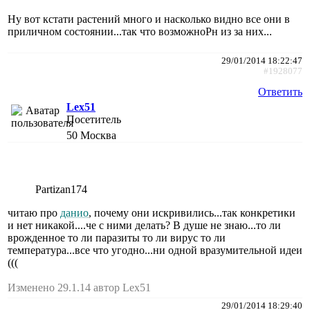
Ну вот кстати растений много и насколько видно все они в
приличном состоянии...так что возможноРн из за них...
29/01/2014 18:22:47
#1928077
Ответить
Lex51
Посетитель
50
Москва
Partizan174
читаю про
данио
, почему они искривились...так конкретики
и нет никакой....че с ними делать? В душе не знаю...то ли
врожденное то ли паразиты то ли вирус то ли
температура...все что угодно...ни одной вразумительной идеи
(((
Изменено 29.1.14 автор Lex51
29/01/2014 18:29:40