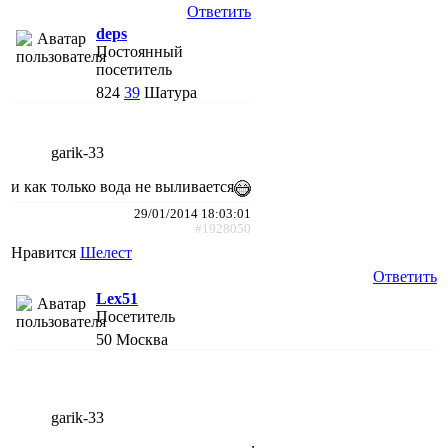
Ответить
deps
Постоянный
посетитель
824
39
Шатура
garik-33
и как только вода не выливается
29/01/2014 18:03:01
#1928050
Нравится
Шелест
Ответить
Lex51
Посетитель
50
Москва
garik-33