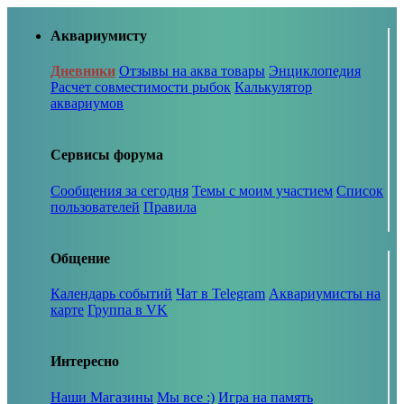
Аквариумисту
Дневники
Отзывы на аква товары
Энциклопедия
Расчет совместимости рыбок
Калькулятор
аквариумов
Сервисы форума
Сообщения за сегодня
Темы с моим участием
Список
пользователей
Правила
Общение
Календарь событий
Чат в Telegram
Аквариумисты на
карте
Группа в VK
Интересно
Наши Магазины
Мы все :)
Игра на память