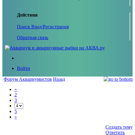
Действия
Поиск
Вход/Регистрация
Обратная связь
Войти
Форум Аквариумистов
Назад
«
2
3
5
»
Создать тему
Ответить