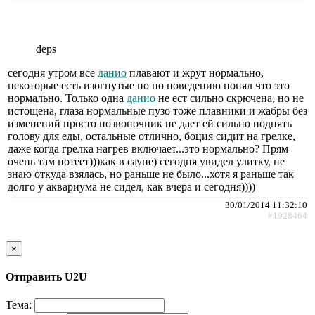
deps
сегодня утром все
данио
плавают и жрут нормально,
некоторые есть изогнутые но по поведению понял что это
нормально. Только одна
данио
не ест сильно скрючена, но не
истощена, глаза нормальные пузо тоже плавники и жабры без
изменений просто позвоночник не дает ей сильно поднять
голову для еды, остальные отлично, боция сидит на грелке,
даже когда грелка нагрев включает...это нормально? Прям
очень там потеет)))как в сауне) сегодня увидел улитку, не
знаю откуда взялась, но раньше не было...хотя я раньше так
долго у аквариума не сидел, как вчера и сегодня))))
30/01/2014 11:32:10
#1928464
×
Отправить U2U
Тема: