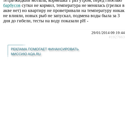
тетра-жидкий мотыль, кормешка 1 раз утром, перед гибелью
барбусов
сутки не кормил, температура не менялась (грелки в
акве нет) но квартиру не проветривали на температуру никак
не влияли, новых рыб не запускал, подмена воды была за 3
дня до гибели, тесты на воду показали pH -
29/01/2014 09:19:44
#1927663