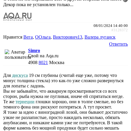
Декор пока не установлен только...
08/01/2024 14:40:00
#3128372
Нравится
Вега
,
ООльга
,
Викторович13
,
Валера луганск
Ответить
Simro
Свой на Aqa.ru
4908
8021
Москва
Для
дискуса
19 см глубины (считай еще уже, потому что
минус толщина стекла) это как-то уже сложно развернуться
для лопаты с ладонь.
Вы не забывайте, что аквариум просматривается со всех
сторон, рыба нужна не пугливая, иначе ей спрятаться негде.
Те же
тернеции
глошки хорошо, они в толпе смелые, но без
темного фона они рискуют потеряться. А тут просвет.
Я тоже за идею с виноградной лозой, они бывают достаточно
узкие не разлапистые, просто накидать несколько, обязать
анубиасами, и никакие камни уже не потребуются. В такой
форме камень без мощной продувки будет сильно мешать