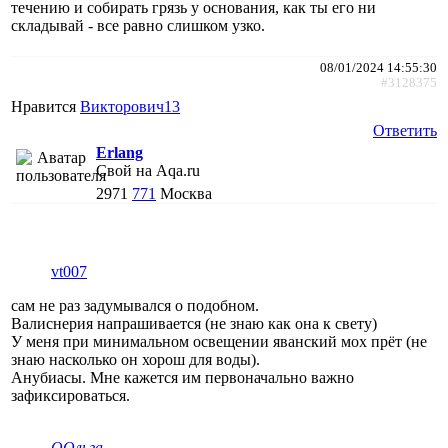
течению и собирать грязь у основания, как ты его ни
складывай - все равно слишком узко.
08/01/2024 14:55:30
#3128375
Нравится
Викторович13
Ответить
Erlang
Свой на Aqa.ru
2971
771
Москва
vt007
сам не раз задумывался о подобном.
Валиснерия напрашивается (не знаю как она к свету)
У меня при минимальном освещении яванский мох прёт (не
знаю насколько он хорош для воды).
Анубиасы. Мне кажется им первоначально важно
зафиксироваться.
ООльга