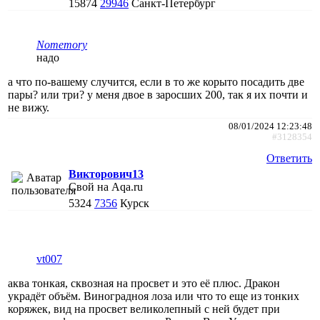
15874
29946
Санкт-Петербург
Nomemory
надо
а что по-вашему случится, если в то же корыто посадить две
пары? или три? у меня двое в заросших 200, так я их почти и
не вижу.
08/01/2024 12:23:48
#3128354
Ответить
Викторович13
Свой на Aqa.ru
5324
7356
Курск
vt007
аква тонкая, сквозная на просвет и это её плюс. Дракон
украдёт объëм. Виноградноя лоза или что то еще из тонких
коряжек, вид на просвет великолепный с ней будет при