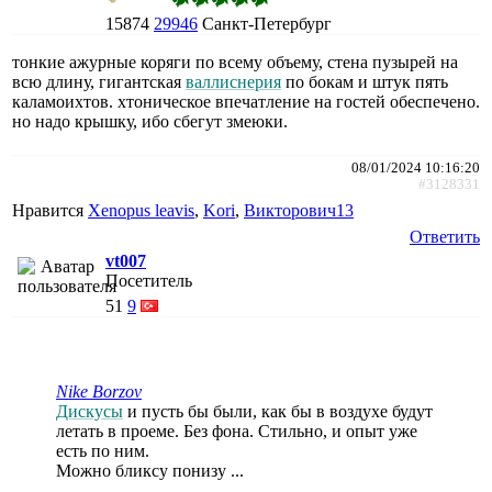
15874
29946
Санкт-Петербург
тонкие ажурные коряги по всему объему, стена пузырей на
всю длину, гигантская
валлиснерия
по бокам и штук пять
каламоихтов. хтоническое впечатление на гостей обеспечено.
но надо крышку, ибо сбегут змеюки.
08/01/2024 10:16:20
#3128331
Нравится
Xenopus leavis
,
Kori
,
Викторович13
Ответить
vt007
Посетитель
51
9
Nike Borzov
Дискусы
и пусть бы были, как бы в воздухе будут
летать в проеме. Без фона. Стильно, и опыт уже
есть по ним.
Можно бликсу понизу ...