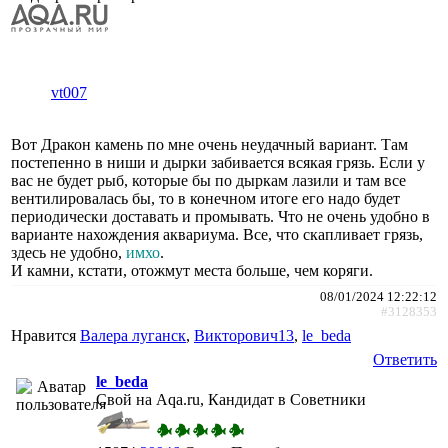
vt007
Вот Дракон камень по мне очень неудачный вариант. Там
постепенно в ниши и дырки забивается всякая грязь. Если у
вас не будет рыб, которые бы по дыркам лазили и там все
вентилировалась бы, то в конечном итоге его надо будет
периодически доставать и промывать. Что не очень удобно в
варианте нахождения аквариума. Все, что скапливает грязь,
здесь не удобно,
имхо
.
И камни, кстати, отожмут места больше, чем коряги.
08/01/2024 12:22:12
#3128353
Нравится
Валера луганск
,
Викторович13
,
le_beda
Ответить
le_beda
Свой на Aqa.ru, Кандидат в Советники