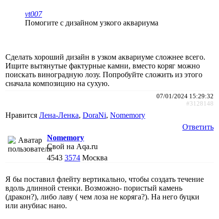
vt007
Помогите с дизайном узкого аквариума
Сделать хороший дизайн в узком аквариуме сложнее всего.
Ищите вытянутые фактурные камни, вместо коряг можно
поискать виноградную лозу. Попробуйте сложить из этого
сначала композицию на сухую.
07/01/2024 15:29:32
#3128148
Нравится
Лена-Ленка
,
DoraNi
,
Nomemory
Ответить
Nomemory
Свой на Aqa.ru
4543
3574
Москва
Я бы поставил флейту вертикально, чтобы создать течение
вдоль длинной стенки. Возможно- пористый камень
(дракон?), либо лаву ( чем лоза не коряга?). На него буцки
или анубиас нано.