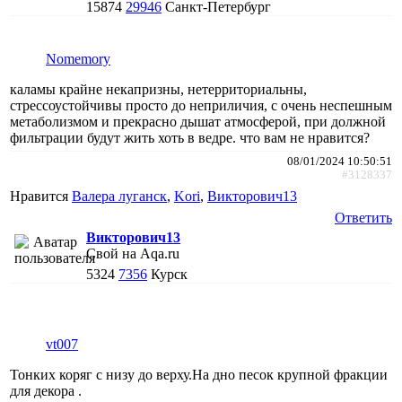
15874
29946
Санкт-Петербург
Nomemory
каламы крайне некапризны, нетерриториальны,
стрессоустойчивы просто до неприличия, с очень неспешным
метаболизмом и прекрасно дышат атмосферой, при должной
фильтрации будут жить хоть в ведре. что вам не нравится?
08/01/2024 10:50:51
#3128337
Нравится
Валера луганск
,
Kori
,
Викторович13
Ответить
Викторович13
Свой на Aqa.ru
5324
7356
Курск
vt007
Тонких коряг с низу до верху.На дно песок крупной фракции
для декора .