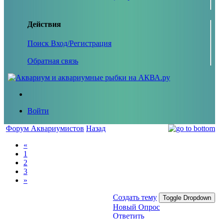
Действия
Поиск
Вход/Регистрация
Обратная связь
Войти
Форум Аквариумистов
Назад
«
1
2
3
»
Создать тему
Toggle Dropdown
Новый Опрос
Ответить