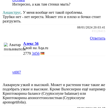
Интересно, а как там стенки мыть?
Анциструс
. У меня вообще нет такой проблемы.
Трубки нет - нет нереста. Может это и плохо и бочки стоит
разгрузить.
08/01/2024 20:03:41
#3128415
Ответить
Алекс 56
Свой на Aqa.ru
2779
3456
vt007
Аквариум узкий и высокий. Может и растения тоже такие же
подобрать узкие и высокие. Кроме Валеснерии ещё например
Криптокорина балансе (Cryptocoryne balansae) или
Криптокорина апоногетонолистная (Cryptocoryne
aponogetifolia).