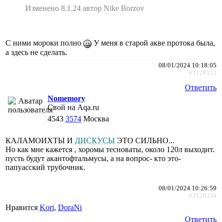
Изменено 8.1.24 автор Nike Borzov
С ними мороки полно
У меня в старой акве протока была,
а здесь не сделать.
08/01/2024 10:18:05
#3128332
Ответить
Nomemory
Свой на Aqa.ru
4543
3574
Москва
КАЛАМОИХТЫ И
ДИСКУСЫ
ЭТО СИЛЬНО...
Но как мне кажется , хоромы тесноваты, около 120л выходит.
пусть будут акантофтальмусы, а на вопрос- кто это-
папуасский трубочник.
08/01/2024 10:26:59
#3128334
Нравится
Kori
,
DoraNi
Ответить