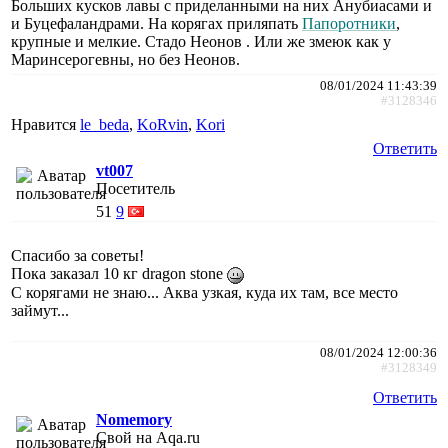
Больших кусков лавы с приделанными на них Анубиасами и
и Буцефаландрами. На корягах приляпать
Папоротники
,
крупные и мелкие. Стадо Неонов . Или же змеюк как у
Маринсерогевны, но без Неонов.
08/01/2024 11:43:39
#3128346
Нравится
le_beda
,
KoRvin
,
Kori
Ответить
vt007
Посетитель
51
9
Спасибо за советы!
Пока заказал 10 кг dragon stone
С корягами не знаю... Аква узкая, куда их там, все место
займут...
08/01/2024 12:00:36
#3128349
Ответить
Nomemory
Свой на Aqa.ru