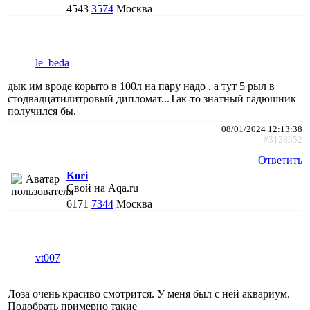
4543
3574
Москва
le_beda
дык им вроде корыто в 100л на пару надо , а тут 5 рыл в
стодвадцатилитровый дипломат...Так-то знатный гадюшник
получился бы.
08/01/2024 12:13:38
#3128352
Ответить
Kori
Свой на Aqa.ru
6171
7344
Москва
vt007
Лоза очень красиво смотрится. У меня был с ней аквариум.
Подобрать примерно такие