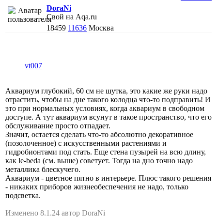
DoraNi
Свой на Aqa.ru
18459
11636
Москва
vt007
Аквариум глубокий, 60 см не шутка, это какие же руки надо
отрастить, чтобы на дне такого колодца что-то подправить! И
это при нормальных условиях, когда аквариум в свободном
доступе. А тут аквариум всунут в такое пространство, что его
обслуживание просто отпадает.
Значит, остается сделать что-то абсолютно декоративное
(позолоченное) с искусственными растениями и
гидробионтами под стать. Еще стена пузырей на всю длину,
как le-beda (см. выше) советует. Тогда на дно точно надо
металлика блескучего.
Аквариум - цветное пятно в интерьере. Плюс такого решения
- никаких приборов жизнеобеспечения не надо, только
подсветка.
Изменено 8.1.24 автор DoraNi