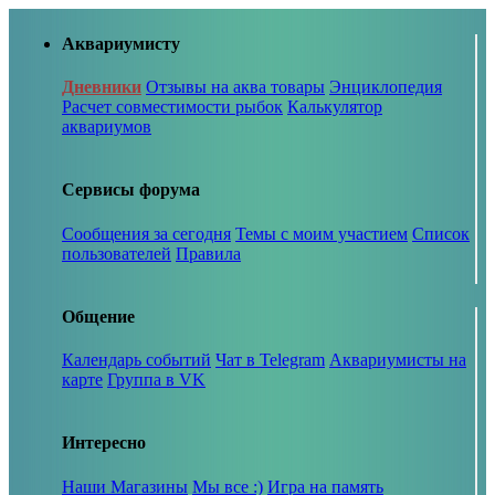
Аквариумисту
Дневники
Отзывы на аква товары
Энциклопедия
Расчет совместимости рыбок
Калькулятор
аквариумов
Сервисы форума
Сообщения за сегодня
Темы с моим участием
Список
пользователей
Правила
Общение
Календарь событий
Чат в Telegram
Аквариумисты на
карте
Группа в VK
Интересно
Наши Магазины
Мы все :)
Игра на память