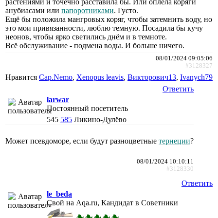
растениями и точечно расставила бы. Или оплела коряги
анубиасами или
папоротниками
. Густо.
Ещё бы положила мангровых коряг, чтобы затемнить воду, но
это мои привязанности, люблю темную. Посадила бы кучу
неонов, чтобы ярко светились днём и в темноте.
Всё обслуживание - подмена воды. И больше ничего.
08/01/2024 09:05:06
#3128327
Нравится
Cap.Nemo
,
Xenopus leavis
,
Викторович13
,
Ivanych79
Ответить
larwar
Постоянный посетитель
545
585
Ликино-Дулёво
Может псевдоморе, если будут разноцветные
тернеции
?
08/01/2024 10:10:11
#3128330
Ответить
le_beda
Свой на Aqa.ru, Кандидат в Советники