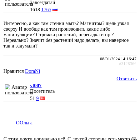
Завсегдатай
1618
1765
Интересно, а как там стенки мыть? Магнитом? щель узкая
сверху И вообще как там производить какие либо
манипуляции? Стрижка растений, пересадка и пр.?
Нереально? Значит без растений надо делать, вы наверное
так и задумали?
08/01/2024 14:16:47
#3128366
Нравится
DoraNi
Ответить
vt007
Посетитель
51
9
ООльга
С этим почти нормально всё. С другой стороны есть место