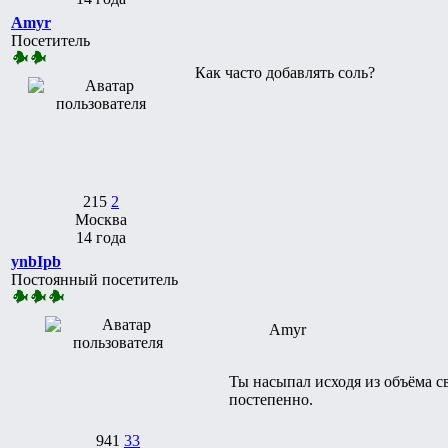
Amyr
Посетитель
Как часто добавлять соль?
215
2
Москва
14 года
ynbIpb
Постоянный посетитель
Amyr
Ты насыпал исходя из объёма св
постепенно.
941
33