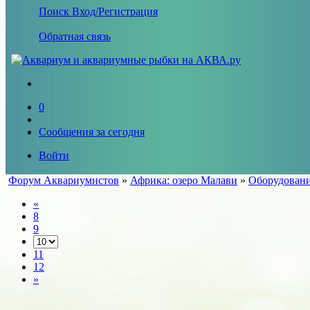
Поиск
Вход/Регистрация
Обратная связь
0
Сообщения за сегодня
Войти
Форум Аквариумистов
»
Африка: озеро Малави
»
Оборудовани
«
8
9
11
12
»