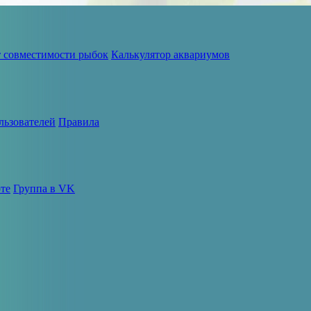
т совместимости рыбок
Калькулятор аквариумов
льзователей
Правила
те
Группа в VK