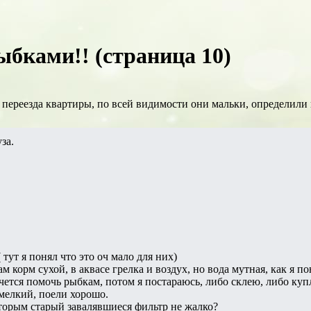
ыбками!! (страница 10)
 переезда квартиры, по всей видимости они мальки, определили 
за.
 тут я понял что это оч мало для них)
ам корм сухой, в аквасе грелка и воздух, но вода мутная, как я п
хочется помочь рыбкам, потом я постараюсь, либо склею, либо ку
мелкий, поели хорошо.
торым старый завалявшиеся фильтр не жалко?