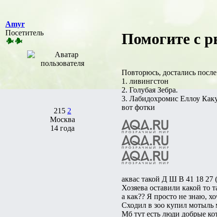
Amyr
Посетитель
Помогите с р
Повторюсь, достались после
1. ливингстон
2. Голубая Зебра.
3. Лабидохромис Еллоу Каку
вот фотки
215
2
Москва
14 года
аквас такой Д Ш В 41 18 27 (
Хозяева оставили какой то т
а как?? Я просто не знаю, 
Сходил в зоо купил мотыль 
Мб тут есть люди добрые ко