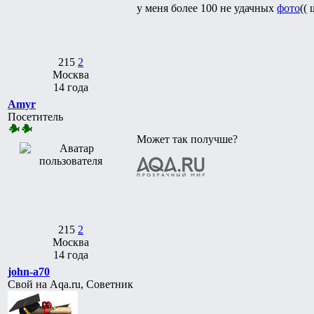
у меня более 100 не удачных
фото
((
215
2
Москва
14 года
Amyr
Посетитель
Может так получше?
215
2
Москва
14 года
john-a70
Свой на Aqa.ru, Советник