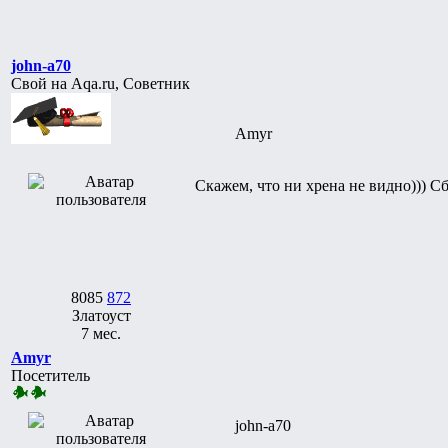
john-a70
Свой на Aqa.ru, Советник
Amyr
Скажем, что ни хрена не видно))) Сб
8085
872
Златоуст
7 мес.
Amyr
Посетитель
john-a70