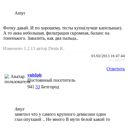
Amyr
Фотку давай. И по хорошему, тесты купи(лучше капельные).
А то аква небольшая, фильтрация скромная, баланс на
тоненького. Завалить, как два пальца..
Изменено 1.2.13 автор Denis K.
01/02/2013 16:47:44
#1769078
Ответить
ynbIpb
Постоянный посетитель
941
33
Белгород
Amyr
заметил что у самого крупного демасони один
глаз опухший .. Не много В мути белой какой то