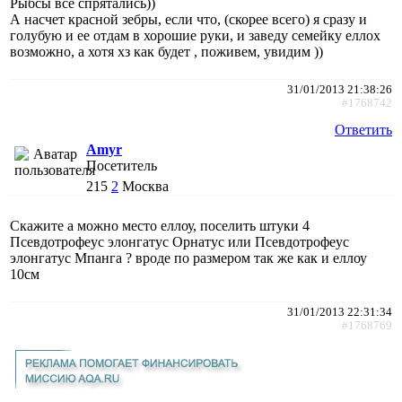
Рыбсы все спрятались))
А насчет красной зебры, если что, (скорее всего) я сразу и
голубую и ее отдам в хорошие руки, и заведу семейку еллох
возможно, а хотя хз как будет , поживем, увидим ))
31/01/2013 21:38:26
#1768742
Ответить
Amyr
Посетитель
215
2
Москва
Скажите а можно место еллоу, поселить штуки 4
Псевдотрофеус элонгатус Орнатус или Псевдотрофеус
элонгатус Мпанга ? вроде по размером так же как и еллоу
10см
31/01/2013 22:31:34
#1768769