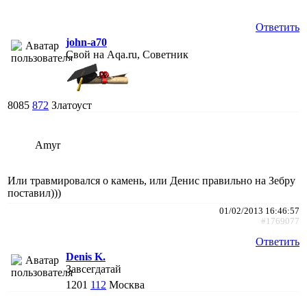
Ответить
john-a70
Свой на Aqa.ru, Советник
8085
872
Златоуст
Amyr
Или травмировался о камень, или Денис правильно на Зебру
поставил)))
01/02/2013 16:46:57
#1769077
Ответить
Denis K.
Завсегдатай
1201
112
Москва