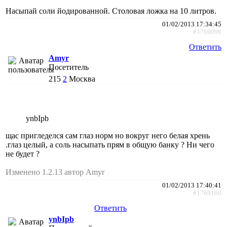
Насыпай соли йодированной. Столовая ложка на 10 литров.
01/02/2013 17:34:45
#1769096
Ответить
Amyr
Посетитель
215
2
Москва
ynbIpb
щас пригледелся сам глаз норм но вокруг него белая хрень
.глаз целый, а соль насыпать прям в общую банку ? Ни чего
не будет ?
Изменено 1.2.13 автор Amyr
01/02/2013 17:40:41
#1769100
Ответить
ynbIpb