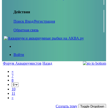
Действия
Поиск
Вход/Регистрация
Обратная связь
Войти
Форум Аквариумистов
Назад
«
7
8
10
11
»
Создать тему
Toggle Dropdown