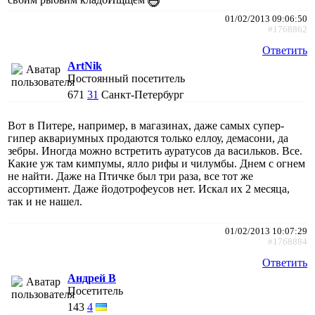
01/02/2013 09:06:50
#1768862
Ответить
ArtNik
Постоянный посетитель
671
31
Санкт-Петербург
Вот в Питере, например, в магазинах, даже самых супер-
гипер аквариумных продаются только еллоу, демасони, да
зебры. Иногда можно встретить ауратусов да васильков. Все.
Какие уж там кимпумы, ялло рифы и чилумбы. Днем с огнем
не найти. Даже на Птичке был три раза, все тот же
ассортимент. Даже йодотрофеусов нет. Искал их 2 месяца,
так и не нашел.
01/02/2013 10:07:29
#1768884
Ответить
Андрей В
Посетитель
143
4