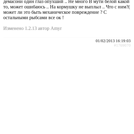
демасони один глаз опухший .. Не много В мути белой какой
то, может ошибаюсь .. На кормушку не выплыл .. Что с ним?(
может ли это быть механическое повреждение ? С
остальными рыбсами все ок !
Изменено 1.2.13 автор Amyr
01/02/2013 16:19:03
#1769070