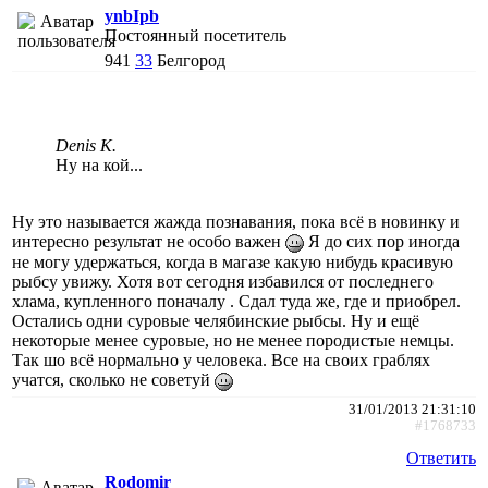
ynbIpb
Постоянный посетитель
941
33
Белгород
Denis K.
Ну на кой...
Ну это называется жажда познавания, пока всё в новинку и
интересно результат не особо важен
Я до сих пор иногда
не могу удержаться, когда в магазе какую нибудь красивую
рыбсу увижу. Хотя вот сегодня избавился от последнего
хлама, купленного поначалу . Сдал туда же, где и приобрел.
Остались одни суровые челябинские рыбсы. Ну и ещё
некоторые менее суровые, но не менее породистые немцы.
Так шо всё нормально у человека. Все на своих граблях
учатся, сколько не советуй
31/01/2013 21:31:10
#1768733
Ответить
Rodomir