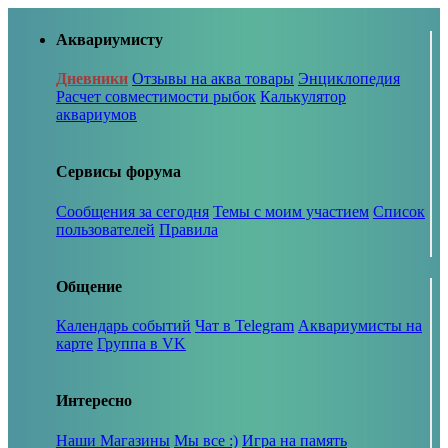
Аквариумисту
Дневники
Отзывы на аква товары
Энциклопедия
Расчет совместимости рыбок
Калькулятор
аквариумов
Сервисы форума
Сообщения за сегодня
Темы с моим участием
Список
пользователей
Правила
Общение
Календарь событий
Чат в Telegram
Аквариумисты на
карте
Группа в VK
Интересно
Наши Магазины
Мы все :)
Игра на память