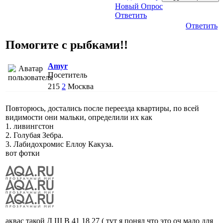
Новый Опрос
Ответить
Ответить
Помогите с рыбками!!
Amyr
Посетитель
215
2
Москва
Повторюсь, достались после переезда квартиры, по всей
видимости они мальки, определили их как
1. ливингстон
2. Голубая Зебра.
3. Лабидохромис Еллоу Какуза.
вот фотки
аквас такой Д Ш В 41 18 27 ( тут я понял что это оч мало для