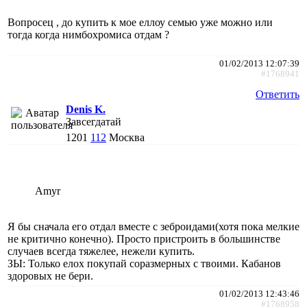
Вопросец , до купить к мое еллоу семью уже можно или
тогда когда нимбохромиса отдам ?
01/02/2013 12:07:39
#1768941
Ответить
Denis K.
Завсегдатай
1201
112
Москва
Amyr
Я бы сначала его отдал вместе с зеброидами(хотя пока мелкие
не критично конечно). Просто пристроить в большинстве
случаев всегда тяжелее, нежели купить.
ЗЫ: Только елох покупай соразмерных с твоими. Кабанов
здоровых не бери.
01/02/2013 12:43:46
#1768958