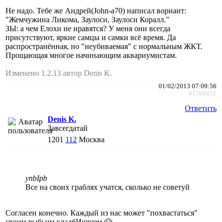
Не надо. Тебе же Андрей(John-a70) написал вориант:
"Жемчужина Ликома, Заулоси, Заулоси Коралл."
ЗЫ: а чем Елохи не нравятся? У меня они всегда
присутствуют, яркие самцы и самки всё время. Да
распространённая, но "неубиваемая" с нормальным ЖКТ.
Прощающая многое начинающим аквариумистам.
Изменено 1.2.13 автор Denis K.
01/02/2013 07:09:56
#1768831
Ответить
Denis K.
Завсегдатай
1201
112
Москва
ynbIpb
Все на своих граблях учатся, сколько не советуй
Согласен конечно. Каждый из нас может "похвастаться"
своим рыбьим кладбИщщем