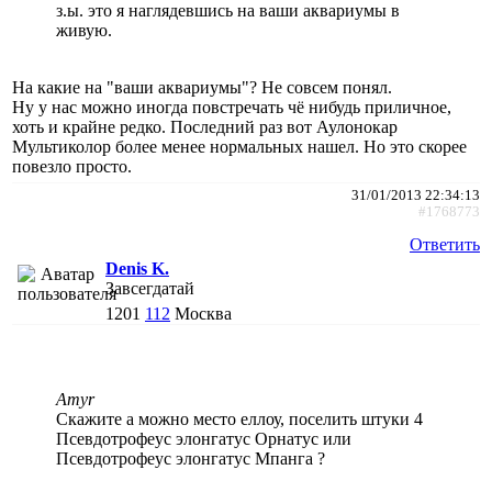
з.ы. это я наглядевшись на ваши аквариумы в
живую.
На какие на "ваши аквариумы"? Не совсем понял.
Ну у нас можно иногда повстречать чё нибудь приличное,
хоть и крайне редко. Последний раз вот Аулонокар
Мультиколор более менее нормальных нашел. Но это скорее
повезло просто.
31/01/2013 22:34:13
#1768773
Ответить
Denis K.
Завсегдатай
1201
112
Москва
Amyr
Скажите а можно место еллоу, поселить штуки 4
Псевдотрофеус элонгатус Орнатус или
Псевдотрофеус элонгатус Мпанга ?