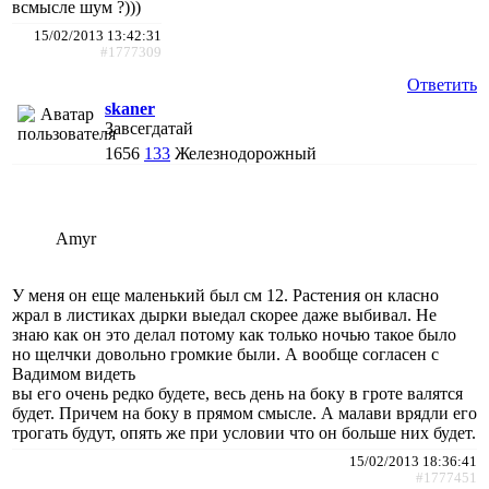
всмысле шум ?)))
15/02/2013 13:42:31
#1777309
Ответить
skaner
Завсегдатай
1656
133
Железнодорожный
Amyr
У меня он еще маленький был см 12. Растения он класно
жрал в листиках дырки выедал скорее даже выбивал. Не
знаю как он это делал потому как только ночью такое было
но щелчки довольно громкие были. А вообще согласен с
Вадимом видеть
вы его очень редко будете, весь день на боку в гроте валятся
будет. Причем на боку в прямом смысле. А малави врядли его
трогать будут, опять же при условии что он больше них будет.
15/02/2013 18:36:41
#1777451