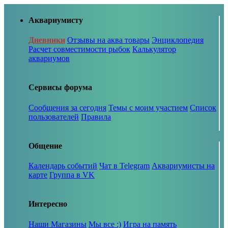
Аквариумисту
Дневники
Отзывы на аква товары
Энциклопедия
Расчет совместимости рыбок
Калькулятор
аквариумов
Сервисы форума
Сообщения за сегодня
Темы с моим участием
Список
пользователей
Правила
Общение
Календарь событий
Чат в Telegram
Аквариумисты на
карте
Группа в VK
Интересно
Наши Магазины
Мы все :)
Игра на память