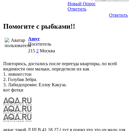
Новый Опрос
Ответить
Ответить
Помогите с рыбками!!
Amyr
Посетитель
215
2
Москва
Повторюсь, достались после переезда квартиры, по всей
видимости они мальки, определили их как
1. ливингстон
2. Голубая Зебра.
3. Лабидохромис Еллоу Какуза.
вот фотки
аквас такой Д Ш В 41 18 27 ( тут я понял что это оч мало для