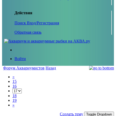
Действия
Поиск
Вход/Регистрация
Обратная связь
Войти
Форум Аквариумистов
Назад
«
15
16
18
19
»
Создать тему
Toggle Dropdown