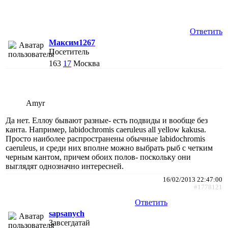
Ответить
Максим1267
Посетитель
163
17
Москва
Amyr
Да нет. Еллоу бывают разные- есть подвиды и вообще без
канта. Например, labidochromis caeruleus all yellow kakusa.
Просто наиболее распространены обычные labidochromis
caeruleus, и среди них вполне можно выбрать рыб с четким
черным кантом, причем обоих полов- поскольку они
выглядят однозначно интересней.
16/02/2013 22:47:00
#1778121
Ответить
sapsanych
Завсегдатай