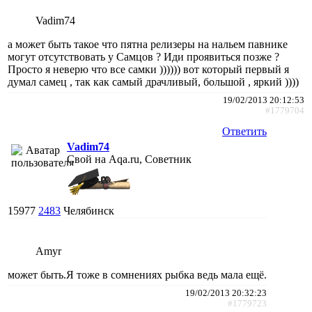
Vadim74
а может быть такое что пятна релизеры на нальем павнике
могут отсутствовать у Самцов ? Иди проявиться позже ?
Просто я неверю что все самки )))))) вот который первый я
думал самец , так как самый драчливый, большой , яркий ))))
19/02/2013 20:12:53
#1779704
Ответить
Vadim74
Свой на Aqa.ru, Советник
15977
2483
Челябинск
Amyr
может быть.Я тоже в сомнениях рыбка ведь мала ещё.
19/02/2013 20:32:23
#1779723