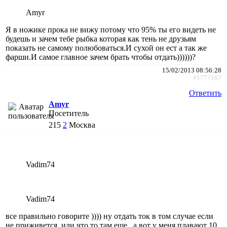
Amyr
Я в ножике прока не вижу потому что 95% ты его видеть не
будешь и зачем тебе рыбка которая как тень не друзьям
показать не самому полюбоваться.И сухой он ест а так же
фарши.И самое главное зачем брать чтобы отдать))))))?
15/02/2013 08:56:28
#1777167
Ответить
Amyr
Посетитель
215
2
Москва
Vadim74
Vadim74
все правильно говорите )))) ну отдать ток в том случае если
не приживется, или что то там еще , а вот у меня плавают 10