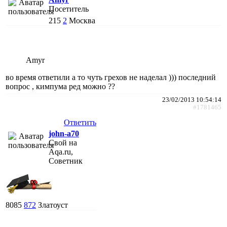
Посетитель
215
2
Москва
Amyr
во время ответили а то чуть грехов не наделал ))) последний
вопрос , кимпума ред можно ??
23/02/2013 10:54:14
#1781465
Ответить
john-a70
Свой на
Aqa.ru,
Советник
8085
872
Златоуст