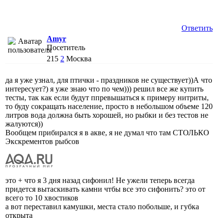
Ответить
Amyr
Посетитель
215
2
Москва
да я уже узнал, для птички - праздников не существует))А что
интересует?) я уже знаю что по чем))) решил все же купить
тесты, так как если будут ппревышаться к примеру нитриты,
то буду сокращать население, просто в небольшом объеме 120
литров вода должна быть хорошей, но рыбки и без тестов не
жалуются))
Вообщем прибирался я в акве, я не думал что там СТОЛЬКО
Экскрементов рыбсов
это + что я 3 дня назад сифонил! Не ужели теперь всегда
придется вытаскивать камни чтбы все это сифонить? это от
всего то 10 хвостиков
а вот переставил камушки, места стало побольше, и губка
открыта