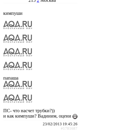
215
2
Москва
кимпуши
папаша
ПС- что насчет трубки?))
и как кимпуши? Вадииим, оцени
23/02/2013 19:45:26
#1781687