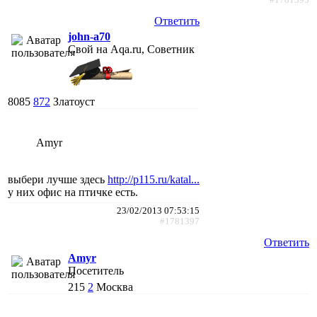
Ответить
john-a70
Свой на Aqa.ru, Советник
8085
872
Златоуст
Amyr
выбери лучше здесь
http://p115.ru/katal...
у них офис на птичке есть.
23/02/2013 07:53:15
#1781397
Ответить
Amyr
Посетитель
215
2
Москва