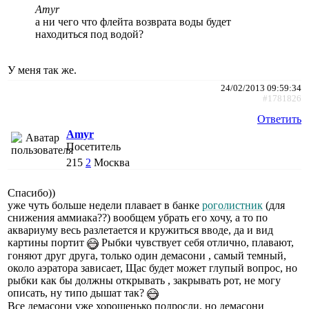
Amyr
а ни чего что флейта возврата воды будет
находиться под водой?
У меня так же.
24/02/2013 09:59:34
#1781826
Ответить
Amyr
Посетитель
215
2
Москва
Спасибо))
уже чуть больше недели плавает в банке
роголистник
(для
снижения аммиака??) вообщем убрать его хочу, а то по
аквариуму весь разлетается и кружиться вводе, да и вид
картины портит
Рыбки чувствует себя отлично, плавают,
гоняют друг друга, только один демасони , самый темный,
около аэратора зависает, Щас будет может глупый вопрос, но
рыбки как бы должны открывать , закрывать рот, не могу
описать, ну типо дышат так?
Все демасони уже хорошенько подросли, но демасони