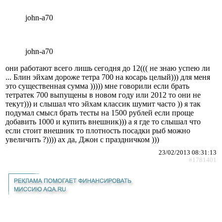
john-a70
john-a70
они работают всего лишь сегодня до 12((( не знаю успею ли
... Блин эйхам дороже тетра 700 на косарь целый))) для меня
это существенная сумма ))))) мне говорили если брать
тетратек 700 выпущены в новом году или 2012 то они не
текут))) и слышал что эйхам классик шумит часто )) я так
подумал смысл брать тесты на 1500 рублей если проще
добавить 1000 и купить внешник))) а я где то слышал что
если стоит внешник то плотность посадки рыб можно
увеличить ?)))) ах да, Джон с праздничком )))
23/02/2013 08:31:13
#1781401