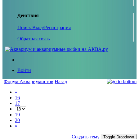
Действия
Поиск
Вход/Регистрация
Обратная связь
Войти
Форум Аквариумистов
Назад
«
16
17
19
20
»
Создать тему
Toggle Dropdown