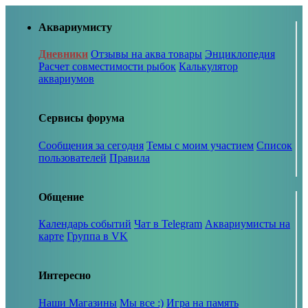
Аквариумисту
Дневники
Отзывы на аква товары
Энциклопедия
Расчет совместимости рыбок
Калькулятор
аквариумов
Сервисы форума
Сообщения за сегодня
Темы с моим участием
Список
пользователей
Правила
Общение
Календарь событий
Чат в Telegram
Аквариумисты на
карте
Группа в VK
Интересно
Наши Магазины
Мы все :)
Игра на память