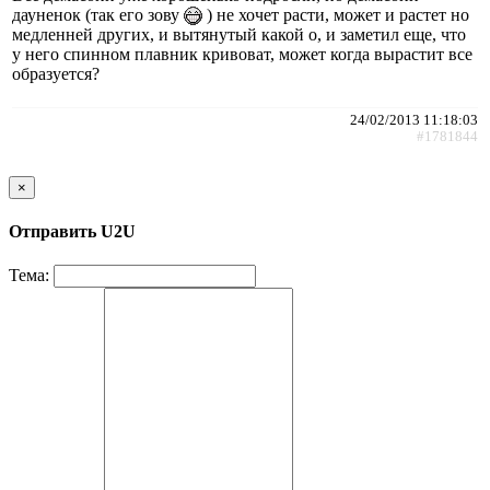
дауненок (так его зову
) не хочет расти, может и растет но
медленней других, и вытянутый какой о, и заметил еще, что
у него спинном плавник кривоват, может когда вырастит все
образуется?
24/02/2013 11:18:03
#1781844
×
Отправить U2U
Тема: