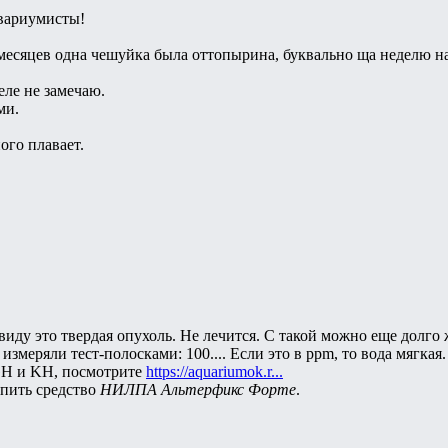
вариумисты!
 месяцев одна чешуйка была оттопырина, буквально ща неделю н
еле не замечаю.
ми.
ого плавает.
виду это твердая опухоль. Не лечится. С такой можно еще долго 
змеряли тест-полосками: 100.... Если это в ppm, то вода мягка
GH и KH, посмотрите
https://aquariumok.r...
пить средство
НИЛПА Альтерфикс Форте
.