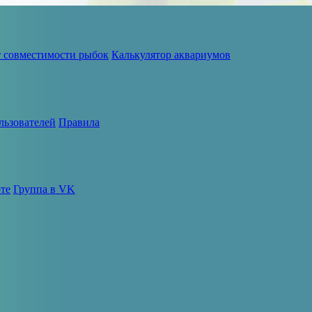
т совместимости рыбок
Калькулятор аквариумов
льзователей
Правила
те
Группа в VK