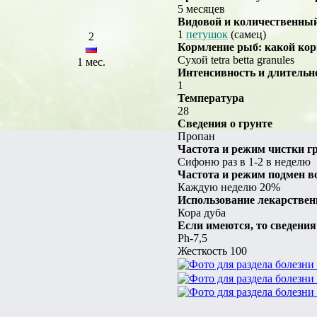
5 месяцев
Видовой и количественный 
1
петушок
(самец)
2
Кормление рыб: какой ко
Сухой tetra betta granules
1 мес.
Интенсивность и длительн
1
Температура
28
Сведения о грунте
Пропан
Частота и режим чистки г
Сифоню раз в 1-2 в неделю
Частота и режим подмен 
Каждую неделю 20%
Использование лекарствен
Кора дуба
Если имеются, то сведени
Ph-7,5
Жесткость 100