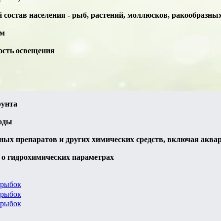
состав населения - рыб, растений, моллюсков, ракообразных
рм
ость освещения
рунта
воды
ных препаратов и других химических средств, включая аква
я о гидрохимических параметрах