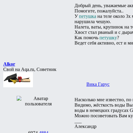
Добрый день, уважаемые ак
Помогите, пожалуйста..
У
петушка
на теле около 3х
нарушила чешую.
Налета, ваты, крупинок на т
Хвост стал рваный и с дыра
Как помочь
петушку
?
Ведет себя активно, ест и мн
Alkor
Свой на Aqa.ru, Советник
Вика Гарус
Насколько мне известно, по 
Видимо, жёсткость воды Вы и
воды в немецких градусах 
Можно посоветовать Вам ку
___
Александр
6974
4884