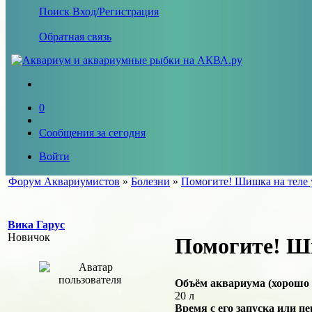
Поиск
Вход/Регистрация
Обратная связь
0
Сообщения за сегодня
Войти
Форум Аквариумистов
»
Болезни
»
Помогите! Шишка на теле 
Вика Гарус
Новичок
Помогите! Ш
Объём аквариума (хорошо 
20 л
Время с его запуска или пе