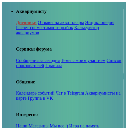
Аквариумисту
Дневники
Отзывы на аква товары
Энциклопедия
Расчет совместимости рыбок
Калькулятор
аквариумов
Сервисы форума
Сообщения за сегодня
Темы с моим участием
Список
пользователей
Правила
Общение
Календарь событий
Чат в Telegram
Аквариумисты на
карте
Группа в VK
Интересно
Наши Магазины
Мы все :)
Игра на память