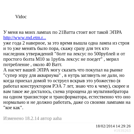
Vidoc
У меня на моих лампах по 21Ватта стоит вот такой ЭПРА
http://www.rnd.etm.r...
уже года 2 наверное, за это время вышла одна лампа из строя
и то уже менять было пора, скажу сразу для тех кто
наследник утверждений "болт на лексус по 500рублей и от
простого болта М10 за 1рубль лексус не поедет" , мерил
потребление , около 40 Ватт.
А насчет вашей ЭПРА могу сказать что покупал на рынке
"супер эпру для аквариума" , в нутрь заглянуть не дали, но
когда приехал домой то оструел вскрыв это убожество (я
работал конструктором РЭА 7 лет, знаю что к чему), скорее и
вам такое же досталось, схема упрощена до мультивибратора
на одном транзисторе и трансформатора, естественно что оно
нормально и не должно работать, даже со своими лампами на
"кое как".
Изменено 18.2.14 автор aaha
18/02/2014 14:29:26
#1939263