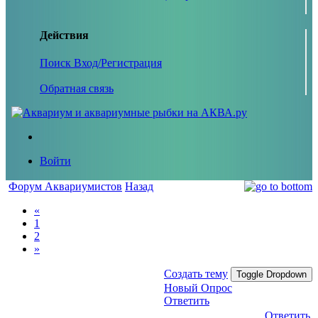
Действия
Поиск
Вход/Регистрация
Обратная связь
Войти
Форум Аквариумистов
Назад
«
1
2
»
Создать тему
Toggle Dropdown
Новый Опрос
Ответить
Ответить