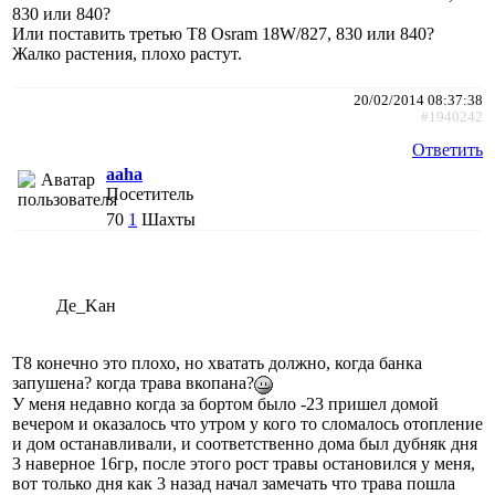
830 или 840?
Или поставить третью T8 Osram 18W/827, 830 или 840?
Жалко растения, плохо растут.
20/02/2014 08:37:38
#1940242
Ответить
aaha
Посетитель
70
1
Шахты
Де_Kан
Т8 конечно это плохо, но хватать должно, когда банка
запушена? когда трава вкопана?
У меня недавно когда за бортом было -23 пришел домой
вечером и оказалось что утром у кого то сломалось отопление
и дом останавливали, и соответственно дома был дубняк дня
3 наверное 16гр, после этого рост травы остановился у меня,
вот только дня как 3 назад начал замечать что трава пошла