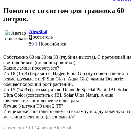
Помогите со светом для травника 60
литров.
AlexShal
Посетитель
59
1
Новосибирск
Собственно 60 на 30 на 33 (глубина-высота). С претензией на
светолюбивые (почвопокровники).
Какие лампы посоветуете?
Из Т8 (15 Вт) нравятся: Hagen Flora Glo (ну сооветственно и
рекмендуемые с ней Sun Glo и Aqua Glo), лампы Dennerle
обещают хороший рост растений.
Из Т5 (24 Вт) рассматриваю Dennerle Special Plant, JBL Solar
Ultra Color (совсестить с JBL Solar Ultra Natur). А еще
ювелевские - они дешевле в два раза.
Лучше 3 штуки Т8 или 2 Т5?
И еще может поставить одну фито лампу и одну обычную из
магазина электрики (сэкономить)?
Изменено 30.1.14 автор AlexShal