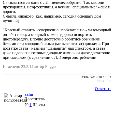
Связываться сегодня с ЛЛ - нецелесообразно. Так как они
прожорливы, неэффективны, а всякие "специальные" - еще и
дороги.
Смысла никакого (как, например, сегодня освещать дом
лучиной).
"Красный ставить" совершенно необязательно - маломощный
он - без толку, а мощный может здорово испортить
цветопередачу. Вполне достаточно обойтись обычными
белыми или холодно-белыми (меньше желтят) диодами. При
достатке света - незачем "шаманить" над спектром, а света
даже недорогие готовые диодные лампочки дают достаточно
при смешном (в сравнении с ЛЛ) энергопотреблении.
Изменено 23.2.14 автор Euggn
23/02/2014 20:14:33
#1941858
Ответить
aaha
Посетитель
70
1
Шахты