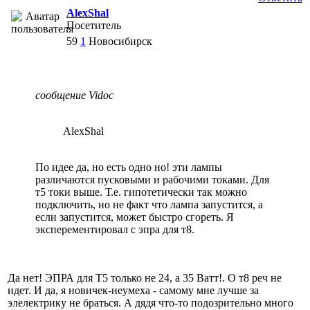
AlexShal
Посетитель
59
1
Новосибирск
сообщение Vidoc
AlexShal
По идее да, но есть одно но! эти лампы
различаются пусковыми и рабочими токами. Для
т5 токи выше. Т.е. гипотетически так можно
подключить, но не факт что лампа запустится, а
если запустится, может быстро сгореть. Я
эксперементировал с эпра для т8.
Да нет! ЭПРА для Т5 только не 24, а 35 Ватт!. О т8 реч не
идет. И да, я новичек-неумеха - самому мне лучше за
элелектрику не браться. А дядя что-то подозрительно много