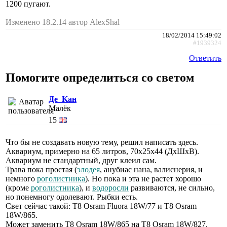
1200 пугают.
Изменено 18.2.14 автор AlexShal
18/02/2014 15:49:02
#1939324
Ответить
Помогите определиться со светом
Де_Kан
Малёк
15
Что бы не создавать новую тему, решил написать здесь.
Аквариум, примерно на 65 литров, 70х25х44 (ДхШхВ).
Аквариум не стандартный, друг клеил сам.
Трава пока простая (
элодея
, анубиас нана, валиснерия, и
немного
роголистника
). Но пока и эта не растет хорошо
(кроме
роголистника
), и
водоросли
развиваются, не сильно,
но понемногу одолевают. Рыбки есть.
Свет сейчас такой: Т8 Osram Fluora 18W/77 и Т8 Osram
18W/865.
Может заменить Т8 Osram 18W/865 на T8 Osram 18W/827,