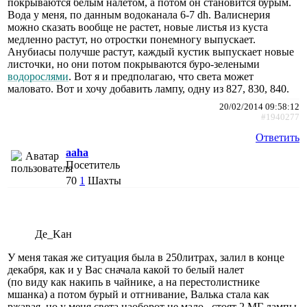
покрываются белым налетом, а потом он становится бурым.
Вода у меня, по данным водоканала 6-7 dh. Валиснерия
можно сказать вообще не растет, новые листья из куста
медленно растут, но отростки понемногу выпускает.
Анубиасы получше растут, каждый кустик выпускает новые
листочки, но они потом покрываются буро-зелеными
водорослями
. Вот я и предполагаю, что света может
маловато. Вот и хочу добавить лампу, одну из 827, 830, 840.
20/02/2014 09:58:12
#1940277
Ответить
aaha
Посетитель
70
1
Шахты
Де_Kан
У меня такая же ситуация была в 250литрах, залил в конце
декабря, как и у Вас сначала какой то белый налет
(по виду как накипь в чайнике, а на перестолистнике
мшанка) а потом бурый и отгнивание, Валька стала как
ржавая, но у меня света наоборот не мало , стоят 2 МГ лампы