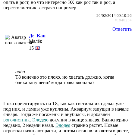
опять в рост, но что интересно ЭХ как рос так и рос, а
перестолистник застраял например...
20/02/2014 09:10:26
#1940254
Ответить
Де_Kан
Малёк
15
aaha
Т8 конечно это плохо, но хватать должно, когда
банка запушена? когда трава вкопана?
Пока ориентируюсь на Т8, так как светильник сделал уже
под них, и лампы уже куплены. Аквариум запущен в начале
января. Тогда же посажены и анубиасы, и добавлен
роголистник
.
Элодею
докупил в конце января. Валиснерию
недавно, 2 недели назад.
Элодея
странно растет. Новые
отростки начинают расти, и потом останавливаются в росте,