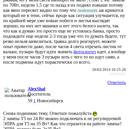
по 70Вт, недели 1,5 где то назад я их поднял повыше потому
как явно пересвет видно по тому что
лимонник
аж кривится
который не в тени, сейчас вроде как ситуация улучшается, ну
по крайней мере уже новые побеги и листья выглядят
хорошо, на них нет мшанки и нет этого белого налета, так
что как я думаю это просто еще не устоялась банка, просто
подождите еще недели 2-3 тогда уже что то думать будете, тут
резко нельзя шевелиться, травка долго реагирует, можете
опыт провести даже, после часов 4 света отрезать листик от
вальки, пузыри будут идти значить
фотосинтез
идет, а вообще
у меня после часов 3 пузыри хоть с чего то но идут сами, а
после подмены идут порактически со всего.
20/02/2014 10:25:28
#1940301
Ответить
AlexShal
Посетитель
59
1
Новосибирск
Снова поднимаю тему. Ответьте пожалуйста
2 лампы Т5 по 24 Вт можно подключать к не регулируемой
ЭПРА для Т5 на 35 Вт? Как это отразится на работе лампы?
ЭПРА должна быть 2х35 Вт?