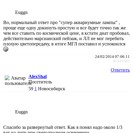
Euggn
Во, нормальный ответ про "супер аквариумные лампы" ,
проще еще одну докинуть простую и все будет точно так же
чем все ставить по космической цене, я кстати днат пробовал,
действительно марсианский пейзаж, и ЛЛ не мог перебить
плохую цветопередачу, в итоге МГЛ поставил и успокоился
24/02/2014 07:06:11
#1941983
Ответить
AlexShal
Посетитель
59
1
Новосибирск
Euggn
Спасибо за развернутый ответ. Как я понял надо около 1/3
ват на литр при светодиодном освещении