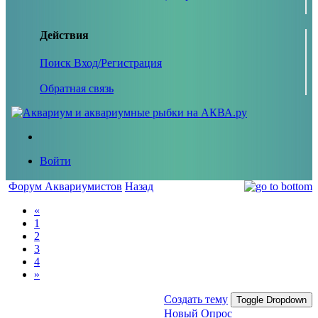
Действия
Поиск
Вход/Регистрация
Обратная связь
Войти
Форум Аквариумистов
Назад
«
1
2
3
4
»
Создать тему
Toggle Dropdown
Новый Опрос