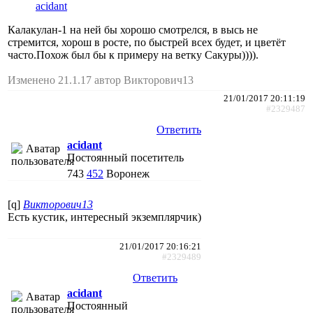
acidant
Калакулан-1 на ней бы хорошо смотрелся, в высь не
стремится, хорош в росте, по быстрей всех будет, и цветёт
часто.Похож был бы к примеру на ветку Сакуры)))).
Изменено 21.1.17 автор Викторович13
21/01/2017 20:11:19
#2329487
Ответить
acidant
Постоянный посетитель
743
452
Воронеж
[q]
Викторович13
Есть кустик, интересный экземплярчик)
21/01/2017 20:16:21
#2329489
Ответить
acidant
Постоянный