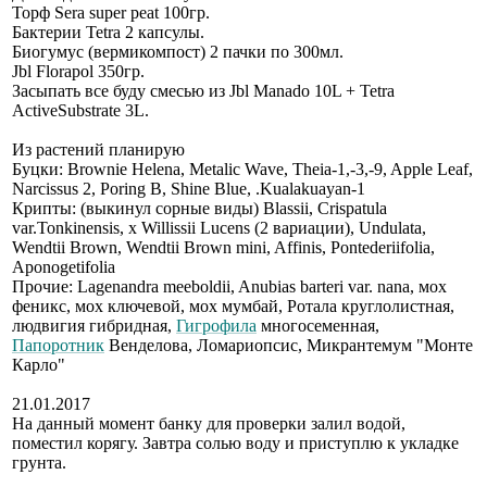
Торф Sera super peat 100гр.
Бактерии Tetra 2 капсулы.
Биогумус (вермикомпост) 2 пачки по 300мл.
Jbl Florapol 350гр.
Засыпать все буду смесью из Jbl Manado 10L + Tetra
ActiveSubstrate 3L.
Из растений планирую
Буцки: Brownie Helena, Metalic Wave, Theia-1,-3,-9, Apple Leaf,
Narcissus 2, Poring B, Shine Blue, .Kualakuayan-1
Крипты: (выкинул сорные виды) Blassii, Crispatula
var.Tonkinensis, x Willissii Lucens (2 вариации), Undulata,
Wendtii Brown, Wendtii Brown mini, Affinis, Pontederiifolia,
Aponogetifolia
Прочие: Lagenandra meeboldii, Anubias barteri var. nana, мох
феникс, мох ключевой, мох мумбай, Ротала круглолистная,
людвигия гибридная,
Гигрофила
многосеменная,
Папоротник
Венделова, Ломариопсис, Микрантемум "Монте
Карло"
21.01.2017
На данный момент банку для проверки залил водой,
поместил корягу. Завтра солью воду и приступлю к укладке
грунта.