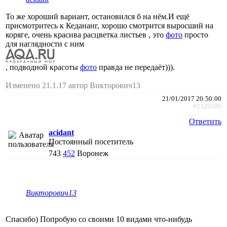
То же хороший вариант, остановился б на нём.И ещё
присмотритесь к Кедананг, хорошо смотрится выросший на
коряге, очень красива расцветка листьев , это
фото
просто
для наглядности с ним
, подводной красоты
фото
правда не передаёт))).
Изменено 21.1.17 автор Викторович13
21/01/2017 20:50:00
#2329506
Ответить
acidant
Постоянный посетитель
743
452
Воронеж
Викторович13
Спасибо) Попробую со своими 10 видами что-нибудь