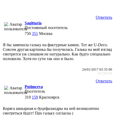
Ответить
Sagittaria
Постоянный посетитель
750
351
Москва
Я бы заменила гальку на фактурные камни. Тот же U-Deco.
Совсем другая картинка бы получилась. Галька на мой взгляд
смотрится уж слишком не натурально. Как будто специально
положили. Хотя по сути так оно и было.
24/01/2017 03:35:00
#2330769
Ответить
Putimceva
Посетитель
319
159
Красноярск
Коряга шикарная и буцефаландры на ней великолепно
смотреться будут! Про гальку согласна с