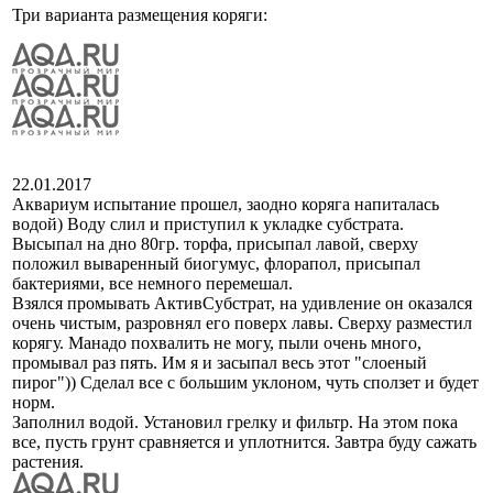
Три варианта размещения коряги:
22.01.2017
Аквариум испытание прошел, заодно коряга напиталась
водой) Воду слил и приступил к укладке субстрата.
Высыпал на дно 80гр. торфа, присыпал лавой, сверху
положил вываренный биогумус, флорапол, присыпал
бактериями, все немного перемешал.
Взялся промывать АктивСубстрат, на удивление он оказался
очень чистым, разровнял его поверх лавы. Сверху разместил
корягу. Манадо похвалить не могу, пыли очень много,
промывал раз пять. Им я и засыпал весь этот "слоеный
пирог")) Сделал все с большим уклоном, чуть сползет и будет
норм.
Заполнил водой. Установил грелку и фильтр. На этом пока
все, пусть грунт сравняется и уплотнится. Завтра буду сажать
растения.