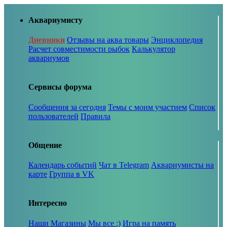
Аквариумисту
Дневники
Отзывы на аква товары
Энциклопедия
Расчет совместимости рыбок
Калькулятор
аквариумов
Сервисы форума
Сообщения за сегодня
Темы с моим участием
Список
пользователей
Правила
Общение
Календарь событий
Чат в Telegram
Аквариумисты на
карте
Группа в VK
Интересно
Наши Магазины
Мы все :)
Игра на память