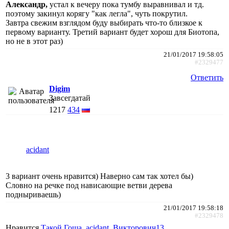
Александр,
устал к вечеру пока тумбу выравнивал и тд.
поэтому закинул корягу "как легла", чуть покрутил.
Завтра свежим взглядом буду выбирать что-то близкое к
первому варианту. Третий вариант будет хорош для Биотопа,
но не в этот раз)
21/01/2017 19:58:05
#2329477
Ответить
Digim
Завсегдатай
1217
434
acidant
3 вариант очень нравится) Наверно сам так хотел бы)
Словно на речке под нависающие ветви дерева
подныриваешь)
21/01/2017 19:58:18
#2329478
Нравится
Такой Гоша
,
acidant
,
Викторович13