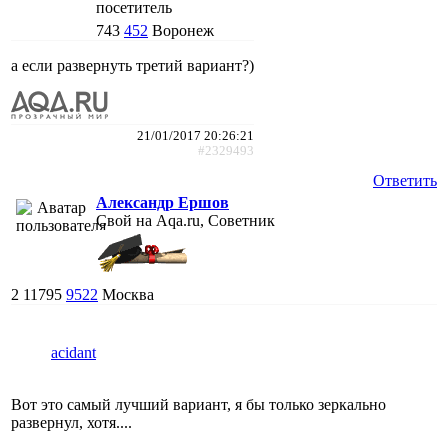
посетитель
743
452
Воронеж
а если развернуть третий вариант?)
21/01/2017 20:26:21
#2329493
Ответить
Александр Ершов
Свой на Aqa.ru, Советник
2
11795
9522
Москва
acidant
Вот это самый лучший вариант, я бы только зеркально
развернул, хотя....