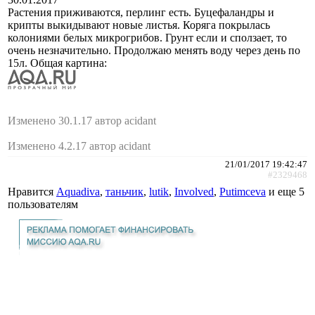
Растения приживаются, перлинг есть. Буцефаландры и
крипты выкидывают новые листья. Коряга покрылась
колониями белых микрогрибов. Грунт если и сползает, то
очень незначительно. Продолжаю менять воду через день по
15л. Общая картина:
Изменено 30.1.17 автор acidant
Изменено 4.2.17 автор acidant
21/01/2017 19:42:47
#2329468
Нравится
Aquadiva
,
таньчик
,
lutik
,
Involved
,
Putimceva
и еще
5
пользователям