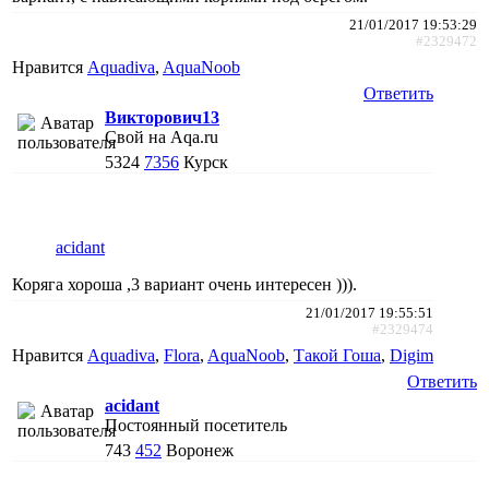
21/01/2017 19:53:29
#2329472
Нравится
Aquadiva
,
AquaNoob
Ответить
Викторович13
Свой на Aqa.ru
5324
7356
Курск
acidant
Коряга хороша ,3 вариант очень интересен ))).
21/01/2017 19:55:51
#2329474
Нравится
Aquadiva
,
Flora
,
AquaNoob
,
Такой Гоша
,
Digim
Ответить
acidant
Постоянный посетитель
743
452
Воронеж