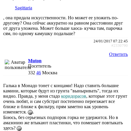
Sagittaria
, она придала искусственности. Но может ее уложить по-
другому? Она сейчас аккуратно на равном расстоянии друг
от друга уложена. Может больше хаоса- кучка там, парочка
сям, по одному камушку подальше?
24/01/2017 07:22:45
#2330790
Ответить
Muton
Посетитель
332
46
Москва
Галька в Монадо тонет с концами! Надо ставить большие
камини, которые будут из грунта "выныривать", тогда их
видно. Правда, у меня стадо
коридорасов
, которые этот грунт
очень любят, и сам субстрат постепенно переезжает все
ближе и ближе к фильтру, прям заметно как уровень
изменяется.
.
Боюсь, без серьезных подпорок горка не удержится. Но в
амазонию же втыкают пластинки, что помешает повтыкать
здесь?