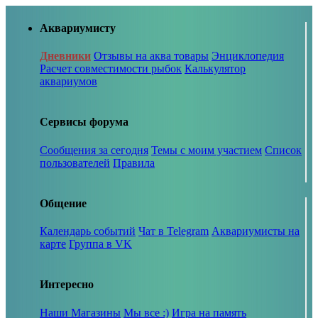
Аквариумисту
Дневники
Отзывы на аква товары
Энциклопедия
Расчет совместимости рыбок
Калькулятор
аквариумов
Сервисы форума
Сообщения за сегодня
Темы с моим участием
Список
пользователей
Правила
Общение
Календарь событий
Чат в Telegram
Аквариумисты на
карте
Группа в VK
Интересно
Наши Магазины
Мы все :)
Игра на память