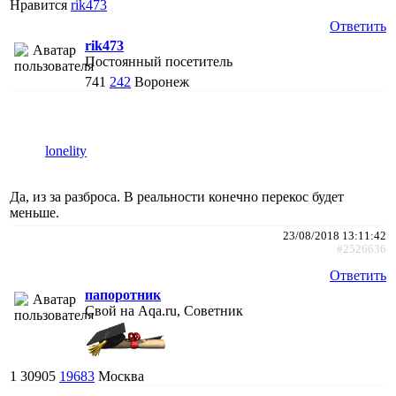
Нравится
rik473
Ответить
rik473
Постоянный посетитель
741
242
Воронеж
lonelity
Да, из за разброса. В реальности конечно перекос будет
меньше.
23/08/2018 13:11:42
#2526636
Ответить
папоротник
Свой на Aqa.ru, Советник
1
30905
19683
Москва