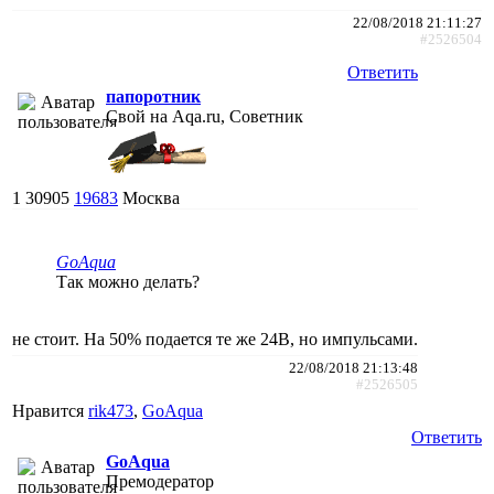
22/08/2018 21:11:27
#2526504
Ответить
папоротник
Свой на Aqa.ru, Советник
1
30905
19683
Москва
GoAqua
Так можно делать?
не стоит. На 50% подается те же 24В, но импульсами.
22/08/2018 21:13:48
#2526505
Нравится
rik473
,
GoAqua
Ответить
GoAqua
Премодератор