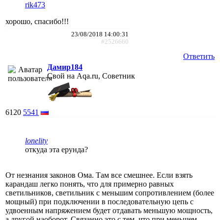
rik473
хорошо, спасибо!!!
23/08/2018 14:00:31
#2526660
Ответить
Дамир184
Свой на Aqa.ru, Советник
6120
5541
lonelity
откуда эта ерунда?
От незнания законов Ома. Там все смешнее. Если взять
карандаш легко понять, что для примерно равных
светильников, светильник с меньшим сопротивлением (более
мощный) при подключении в последовательную цепь с
удвоенным напряжением будет отдавать меньшую мощность,
а другой наоборот. Связанно это с тем, что при меньшем