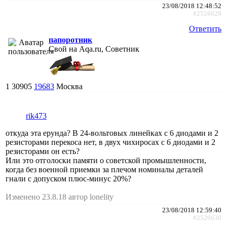
23/08/2018 12:48:52
#2526628
Ответить
папоротник
Свой на Aqa.ru, Советник
1
30905
19683
Москва
rik473
откуда эта ерунда? В 24-вольтовых линейках с 6 диодами и 2
резисторами перекоса нет, в двух чихиросах с 6 диодами и 2
резисторами он есть?
Или это отголоски памяти о советской промышленности,
когда без военной приемки за плечом номиналы деталей
гнали с допуском плюс-минус 20%?
Изменено 23.8.18 автор lonelity
23/08/2018 12:59:40
#2526630