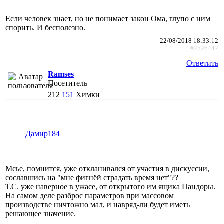
Если человек знает, но не понимает закон Ома, глупо с ним
спорить. И бесполезно.
22/08/2018 18:33:12
#2526447
Ответить
Ramses
Посетитель
212
151
Химки
Дамир184
Мсье, помнится, уже откланивался от участия в дискуссии,
сославшись на "мне фигнёй страдать время нет"??
Т.С. уже наверное в ужасе, от открытого им ящика Пандоры.
На самом деле разброс параметров при массовом
производстве ничтожно мал, и навряд-ли будет иметь
решающее значение.