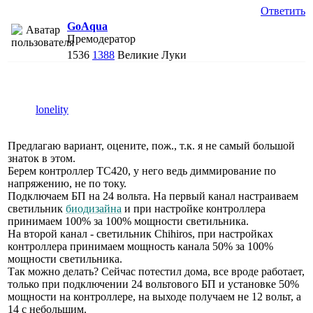
Ответить
GoAqua
Премодератор
1536
1388
Великие Луки
lonelity
Предлагаю вариант, оцените, пож., т.к. я не самый большой
знаток в этом.
Берем контроллер ТС420, у него ведь диммирование по
напряжению, не по току.
Подключаем БП на 24 вольта. На первый канал настраиваем
светильник
биодизайна
и при настройке контроллера
принимаем 100% за 100% мощности светильника.
На второй канал - светильник Chihiros, при настройках
контроллера принимаем мощность канала 50% за 100%
мощности светильника.
Так можно делать? Сейчас потестил дома, все вроде работает,
только при подключении 24 вольтового БП и установке 50%
мощности на контроллере, на выходе получаем не 12 вольт, а
14 с небольшим.