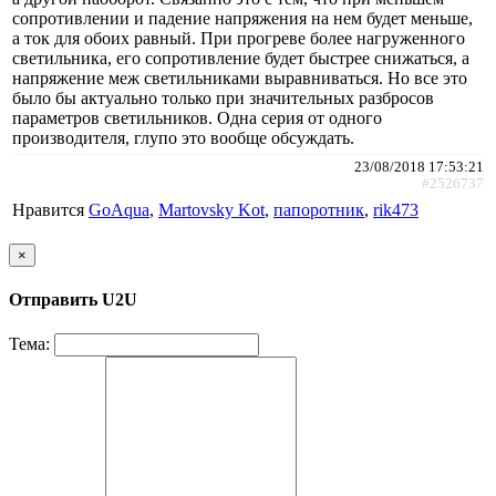
сопротивлении и падение напряжения на нем будет меньше,
а ток для обоих равный. При прогреве более нагруженного
светильника, его сопротивление будет быстрее снижаться, а
напряжение меж светильниками выравниваться. Но все это
было бы актуально только при значительных разбросов
параметров светильников. Одна серия от одного
производителя, глупо это вообще обсуждать.
23/08/2018 17:53:21
#2526737
Нравится
GoAqua
,
Martovsky Kot
,
папоротник
,
rik473
×
Отправить U2U
Тема: