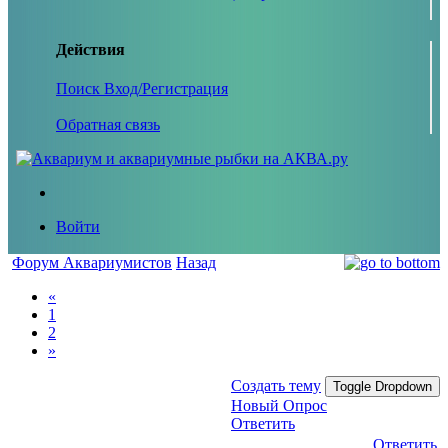
Действия
Поиск
Вход/Регистрация
Обратная связь
Войти
Форум Аквариумистов
Назад
«
1
2
»
Создать тему
Toggle Dropdown
Новый Опрос
Ответить
Ответить