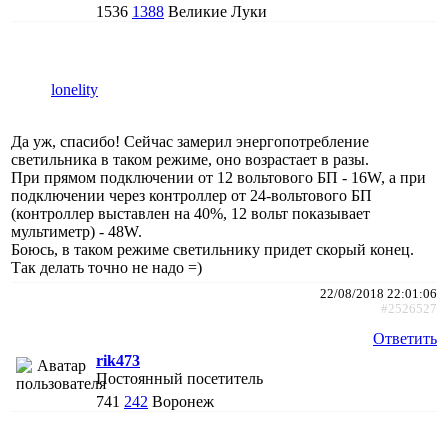
1536
1388
Великие Луки
lonelity
Да уж, спасибо! Сейчас замерил энергопотребление
светильника в таком режиме, оно возрастает в разы.
При прямом подключении от 12 вольтового БП - 16W, а при
подключении через контроллер от 24-вольтового БП
(контроллер выставлен на 40%, 12 вольт показывает
мультиметр) - 48W.
Боюсь, в таком режиме светильнику придет скорый конец.
Так делать точно не надо =)
22/08/2018 22:01:06
#2526527
Ответить
rik473
Постоянный посетитель
741
242
Воронеж