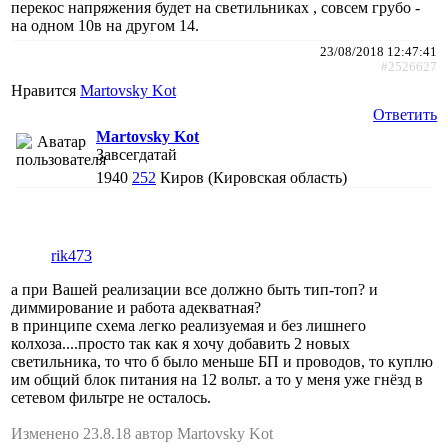
перекос напряжения будет на светильниках , совсем грубо -
на одном 10в на другом 14.
23/08/2018 12:47:41
#2526627
Нравится
Martovsky Kot
Ответить
Martovsky Kot
Завсегдатай
1940
252
Киров (Кировская область)
rik473
а при Вашей реализации все должно быть тип-топ? и
диммирование и работа адекватная?
в принципе схема легко реализуемая и без лишнего
колхоза....просто так как я хочу добавить 2 новых
светильника, то что б было меньше БП и проводов, то куплю
им общий блок питания на 12 вольт. а то у меня уже гнёзд в
сетевом фильтре не осталось.
Изменено 23.8.18 автор Martovsky Kot