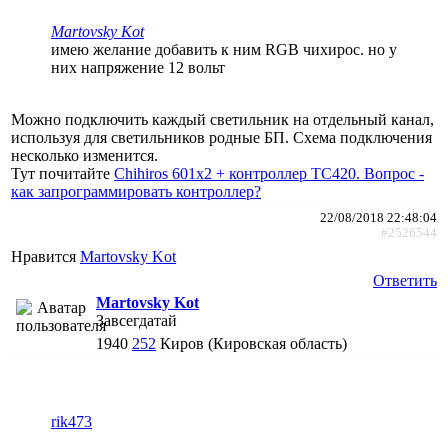
Martovsky Kot
имею желание добавить к ним RGB чихирос. но у
них напряжение 12 вольт
Можно подключить каждый светильник на отдельный канал,
используя для светильников родные БП. Схема подключения
несколько изменится.
Тут почитайте
Chihiros 601x2 + контроллер ТС420. Вопрос -
как запрограммировать контроллер?
22/08/2018 22:48:04
#2526544
Нравится
Martovsky Kot
Ответить
Martovsky Kot
Завсегдатай
1940
252
Киров (Кировская область)
rik473