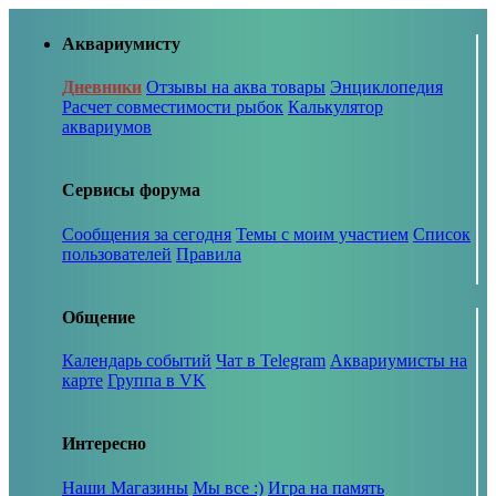
Аквариумисту
Дневники
Отзывы на аква товары
Энциклопедия
Расчет совместимости рыбок
Калькулятор
аквариумов
Сервисы форума
Сообщения за сегодня
Темы с моим участием
Список
пользователей
Правила
Общение
Календарь событий
Чат в Telegram
Аквариумисты на
карте
Группа в VK
Интересно
Наши Магазины
Мы все :)
Игра на память