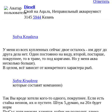
Ответить
Diesell
Свой на Aqa.ru, Неправильный аквариумист
3145
5944
Казань
Sofya Kruglova
У меня из всех купленных сейчас двое осталось - им друг до
друга дела нет. Один постоянно на виду, второй, постарше,
покрупнее, то в траве, то под корягами. Но у меня аква
несколько больше).
В целом, всё зависит от конкретного характера рыб.
Sofya Kruglova
которые составят компанию)
Так Вы вроде хотели кого-то одного, покрупнее. Если есть
стайка неонов, их и пустите. Штук 5,думаю, на 20л будет
норм
ПыСы: хотя неонам, кажется, кубик не подходит, длина