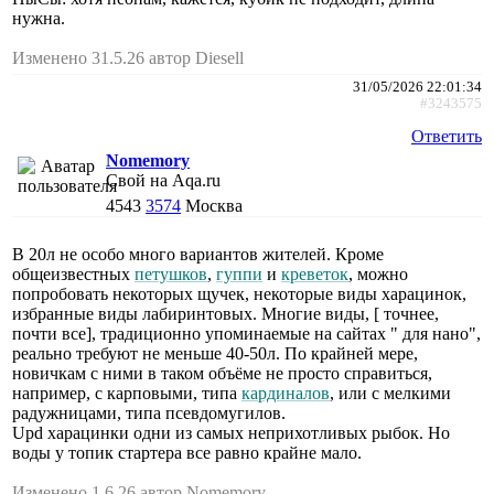
нужна.
Изменено 31.5.26 автор Diesell
31/05/2026 22:01:34
#3243575
Ответить
Nomemory
Свой на Aqa.ru
4543
3574
Москва
В 20л не особо много вариантов жителей. Кроме
общеизвестных
петушков
,
гуппи
и
креветок
, можно
попробовать некоторых щучек, некоторые виды харацинок,
избранные виды лабиринтовых. Многие виды, [ точнее,
почти все], традиционно упоминаемые на сайтах " для нано",
реально требуют не меньше 40-50л. По крайней мере,
новичкам с ними в таком объёме не просто справиться,
например, с карповыми, типа
кардиналов
, или с мелкими
радужницами, типа псевдомугилов.
Upd харацинки одни из самых неприхотливых рыбок. Но
воды у топик стартера все равно крайне мало.
Изменено 1.6.26 автор Nomemory