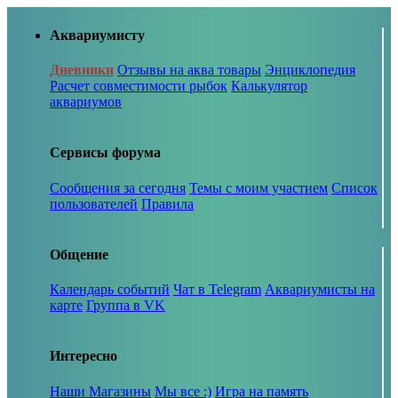
Аквариумисту
Дневники
Отзывы на аква товары
Энциклопедия
Расчет совместимости рыбок
Калькулятор
аквариумов
Сервисы форума
Сообщения за сегодня
Темы с моим участием
Список
пользователей
Правила
Общение
Календарь событий
Чат в Telegram
Аквариумисты на
карте
Группа в VK
Интересно
Наши Магазины
Мы все :)
Игра на память