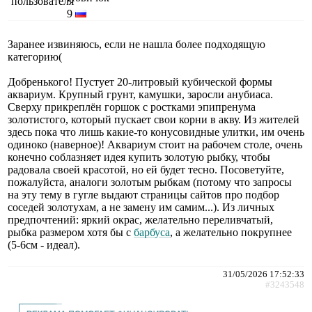
9
Заранее извиняюсь, если не нашла более подходящую
категорию(
Добренького! Пустует 20-литровый кубической формы
аквариум. Крупный грунт, камушки, заросли анубиаса.
Сверху прикреплён горшок с ростками эпипренума
золотистого, который пускает свои корни в акву. Из жителей
здесь пока что лишь какие-то конусовидные улитки, им очень
одиноко (наверное)! Аквариум стоит на рабочем столе, очень
конечно соблазняет идея купить золотую рыбку, чтобы
радовала своей красотой, но ей будет тесно. Посоветуйте,
пожалуйста, аналоги золотым рыбкам (потому что запросы
на эту тему в гугле выдают страницы сайтов про подбор
соседей золотухам, а не замену им самим...). Из личных
предпочтений: яркий окрас, желательно переливчатый,
рыбка размером хотя бы с
барбуса
, а желательно покрупнее
(5-6см - идеал).
31/05/2026 17:52:33
#3243548