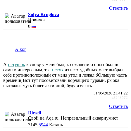
Ответить
Sofya Kruglova
Новичок
9
Alkor
А
петушок
к слову у меня был, к сожалению опыт был не
самым интересным, т.к.
петух
из всех удобных мест выбрал
себе противоположный от меня угол и лежал бОльшую часть
времени( Вот тут посоветовали ворчащего гурами, рыбка
выглядит чуть более активной, буду изучать
31/05/2026 21:41:22
#3243572
Ответить
Diesell
Свой на Aqa.ru, Неправильный аквариумист
3145
5944
Казань