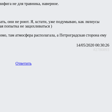
фига не для травника, наверное.
рать, они не роют. Я, кстати, уже подумываю, как лялиусы
ая попытка не зацихливаться )
имо, там атмосфера располагала, а Петроградская сторона ему
14/05/2020 00:30:26
#2780893
Ответить