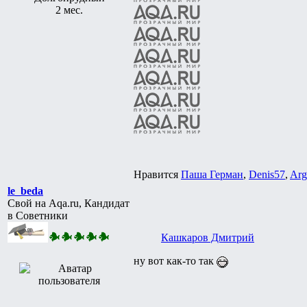
2 мес.
Нравится
Паша Герман
,
Denis57
,
Ar
le_beda
Свой на Aqa.ru, Кандидат
в Советники
Кашкаров Дмитрий
ну вот как-то так