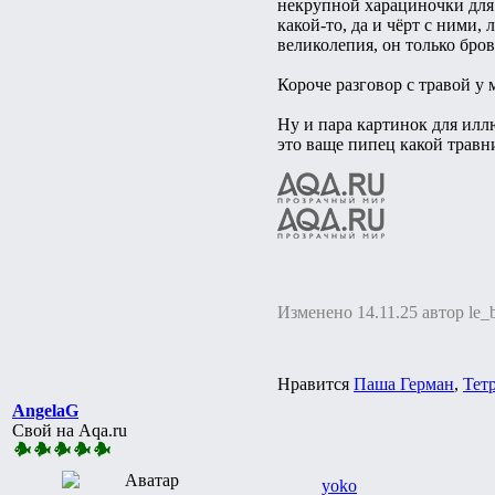
некрупной харациночки для м
какой-то, да и чёрт с ними
великолепия, он только бро
Короче разговор с травой у 
Ну и пара картинок для илл
это ваще пипец какой травн
Изменено 14.11.25 автор le_
Нравится
Паша Герман
,
Тет
AngelaG
Свой на Aqa.ru
yoko