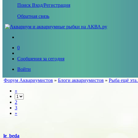
Поиск
Вход/Регистрация
Обратная связь
0
Сообщения за сегодня
Войти
Форум Аквариумистов
»
Блоги аквариумистов
»
Рыба ещё эта.
«
2
3
»
le_beda