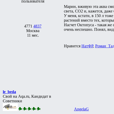
Марин, вживую эта аква смо
света, СО2 и, кажется, даже
У меня, кстати, в 150 л тож
растений вместо тех, котор
Насчет Октопуса - такая же 
4771
4837
очень неспешно. Понял, види
Москва
11 мес.
Нравится
НатФР
,
Роман_Та
le_beda
Свой на Aqa.ru, Кандидат в
Советники
AngelaG