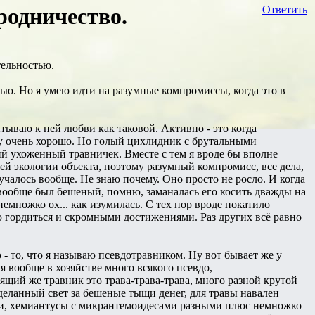
родничество.
Ответить
тельностью.
тью. Но я умею идти на разумные компромиссы, когда это в
ытываю к ней любви как таковой. Активно - это когда
у очень хорошо. Но голый цихлидник с брутальными
й ухоженный травничек. Вместе с тем я вроде бы вполне
й экологии объекта, поэтому разумный компромисс, все дела,
учалось вообще. Не знаю почему. Оно просто не росло. И когда
вообще был бешеный, помню, заманалась его косить дважды на
 немножко ох... как изумилась. С тех пор вроде покатило
ю гордиться и скромными достижениями. Раз других всё равно
- то, что я называю псевдотравником. Ну вот бывает же у
я вообще в хозяйстве много всякого псевдо,
ящий же травник это трава-трава-трава, много разной крутой
еланный свет за бешеные тыщи денег, для травы навален
ами, хемиантусы с микрантемоидесами разными плюс немножко