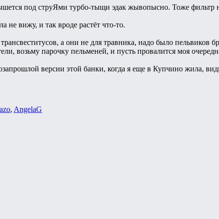
ышется под струЯми турбо-тыщи эдак жывопысно. Тоже фильтр ни
а не вижу, и так вроде растёт что-то.
а трансвеститусов, а они не для травника, надо было пельвиков б
ели, возьму парочку пельменей, и пусть провалится моя очередн
озапрошлой версии этой банки, когда я еще в Купчино жила, вид
azo
,
AngelaG