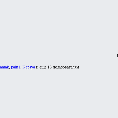
gamak
,
paln1
,
Kapsya
и еще
15 пользователям