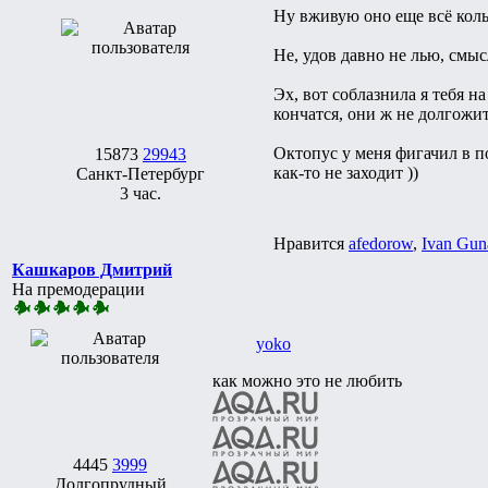
Ну вживую оно еще всё кол
Не, удов давно не лью, смысл
Эх, вот соблазнила я тебя н
кончатся, они ж не долгожит
Октопус у меня фигачил в п
15873
29943
как-то не заходит ))
Санкт-Петербург
3 час.
Нравится
afedorow
,
Ivan Gun
Кашкаров Дмитрий
На премодерации
yoko
как можно это не любить
4445
3999
Долгопрудный