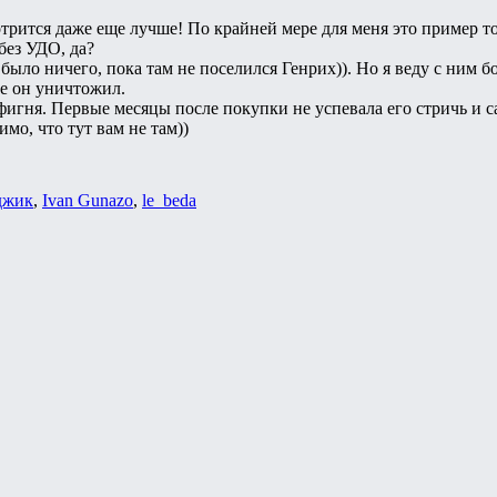
трится даже еще лучше! По крайней мере для меня это пример то
 без УДО, да?
е было ничего, пока там не поселился Генрих)). Но я веду с ним
ые он уничтожил.
фигня. Первые месяцы после покупки не успевала его стричь и с
мо, что тут вам не там))
джик
,
Ivan Gunazo
,
le_beda