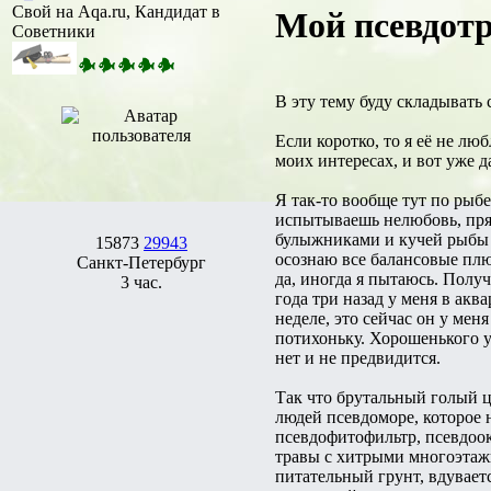
Свой на Aqa.ru, Кандидат в
Мой псевдотр
Советники
В эту тему буду складывать
Если коротко, то я её не л
моих интересах, и вот уже д
Я так-то вообще тут по рыбе
испытываешь нелюбовь, пря
булыжниками и кучей рыбы в
15873
29943
осознаю все балансовые плю
Санкт-Петербург
да, иногда я пытаюсь. Получ
3 час.
года три назад у меня в 
неделе, это сейчас он у меня
потихоньку. Хорошенького у
нет и не предвидится.
Так что брутальный голый ц
людей псевдоморе, которое н
псевдофитофильтр, псевдоок
травы с хитрыми многоэтажн
питательный грунт, вдувает