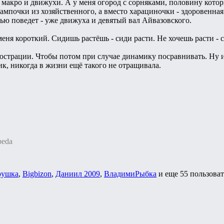
акро и движухи. А у меня огород с сорняками, половину которых
, лампочки из хозяйственного, а вместо харациночки - здоровенн
вью поведет - уже движуха и девятый вал Айвазовского.
меня короткий. Сидишь растёшь - сиди расти. Не хочешь расти - с
юстрации. Чтобы потом при случае динамику посравнивать. Ну 
ик, никогда в жизни ещё такого не отращивала.
beda
рушка
,
Bigbizon
,
Даниил 2009
,
ВладимиРыбка
и еще
55 пользова