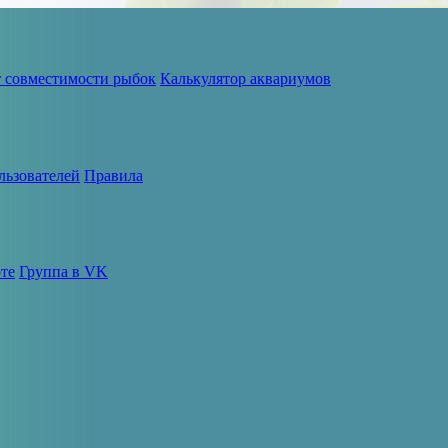
т совместимости рыбок
Калькулятор аквариумов
льзователей
Правила
те
Группа в VK