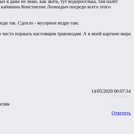
 я даже не знаю, как звать, тут водороселька, там налёт
ая кабанина Константин Леонидыч посреди всего этого
иди так. Сдохло - мусорное ведро там.
и чисто поржать настоящим травоводам. А в моей картине мира
14/05/2020 00:07:34
#2780881
телям
Ответить