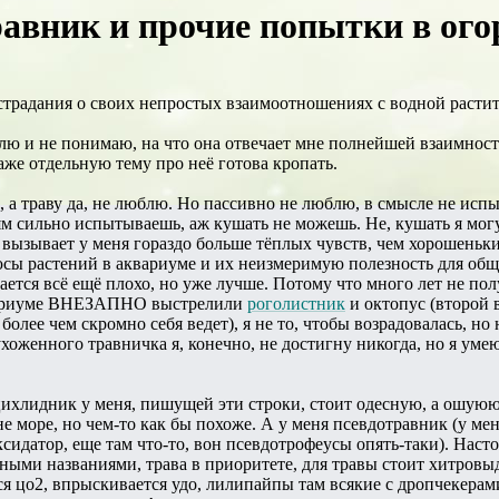
авник и прочие попытки в ого
 страдания о своих непростых взаимоотношениях с водной расти
юблю и не понимаю, на что она отвечает мне полнейшей взаимнос
аже отдельную тему про неё готова кропать.
, а траву да, не люблю. Но пассивно не люблю, в смысле не исп
м сильно испытываешь, аж кушать не можешь. Не, кушать я мог
ызывает у меня гораздо больше тёплых чувств, чем хорошеньки
сы растений в аквариуме и их неизмеримую полезность для обще
ается всё ещё плохо, но уже лучше. Потому что много лет не пол
аквариуме ВНЕЗАПНО выстрелили
роголистник
и октопус (второй 
 более чем скромно себя ведет), я не то, чтобы возрадовалась, но
хоженного травничка я, конечно, не достигну никогда, но я уме
ихлидник у меня, пишущей эти строки, стоит одесную, а ошуюю 
е море, но чем-то как бы похоже. А у меня псевдотравник (у мен
сидатор, еще там что-то, вон псевдотрофеусы опять-таки). Насто
ыми названиями, трава в приоритете, для травы стоит хитровыд
ся цо2, впрыскивается удо, лилипайпы там всякие с дропчекер