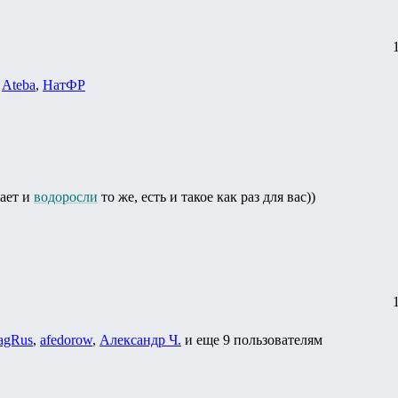
,
Ateba
,
НатФР
вает и
водоросли
то же, есть и такое как раз для вас))
agRus
,
afedorow
,
Александр Ч.
и еще
9 пользователям