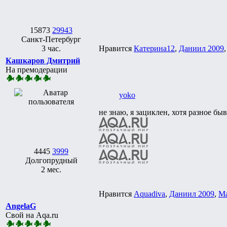
15873
29943
Санкт-Петербург
3 час.
Нравится
Катерина12
,
Даниил 2009
Кашкаров Дмитрий
На премодерации
yoko
не знаю, я зациклен, хотя разное бы
4445
3999
Долгопрудный
2 мес.
Нравится
Aquadiva
,
Даниил 2009
,
M
AngelaG
Свой на Aqa.ru